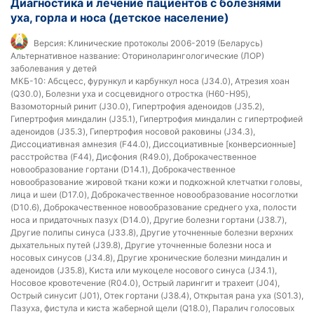
Диагностика и лечение пациентов с болезнями
уха, горла и носа (детское население)
Версия:
Клинические протоколы 2006-2019 (Беларусь)
Альтернативное название:
Оториноларингологические (ЛОР)
заболевания у детей
МКБ-10:
Абсцесс, фурункул и карбункул носа (J34.0), Атрезия хоан
(Q30.0), Болезни уха и сосцевидного отростка (H60-H95),
Вазомоторный ринит (J30.0), Гипертрофия аденоидов (J35.2),
Гипертрофия миндалин (J35.1), Гипертрофия миндалин с гипертрофией
аденоидов (J35.3), Гипертрофия носовой раковины (J34.3),
Диссоциативная амнезия (F44.0), Диссоциативные [конверсионные]
расстройства (F44), Дисфония (R49.0), Доброкачественное
новообразование гортани (D14.1), Доброкачественное
новообразование жировой ткани кожи и подкожной клетчатки головы,
лица и шеи (D17.0), Доброкачественное новообразование носоглотки
(D10.6), Доброкачественное новообразование среднего уха, полости
носа и придаточных пазух (D14.0), Другие болезни гортани (J38.7),
Другие полипы синуса (J33.8), Другие уточненные болезни верхних
дыхательных путей (J39.8), Другие уточненные болезни носа и
носовых синусов (J34.8), Другие хронические болезни миндалин и
аденоидов (J35.8), Киста или мукоцеле носового синуса (J34.1),
Носовое кровотечение (R04.0), Острый ларингит и трахеит (J04),
Острый синусит (J01), Отек гортани (J38.4), Открытая рана уха (S01.3),
Пазуха, фистула и киста жаберной щели (Q18.0), Паралич голосовых