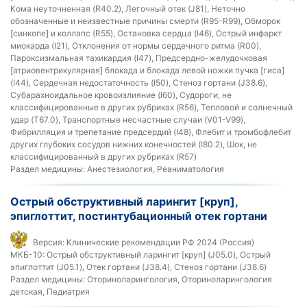
Кома неуточненная (R40.2), Легочный отек (J81), Неточно
обозначенные и неизвестные причины смерти (R95-R99), Обморок
[синкопе] и коллапс (R55), Остановка сердца (I46), Острый инфаркт
миокарда (I21), Отклонения от нормы сердечного ритма (R00),
Пароксизмальная тахикардия (I47), Предсердно-желудочковая
[атриовентрикулярная] блокада и блокада левой ножки пучка [гиса]
(I44), Сердечная недостаточность (I50), Стеноз гортани (J38.6),
Субарахноидальное кровоизлияние (I60), Судороги, не
классифицированные в других рубриках (R56), Тепловой и солнечный
удар (T67.0), Транспортные несчастные случаи (V01-V99),
Фибрилляция и трепетание предсердий (I48), Флебит и тромбофлебит
других глубоких сосудов нижних конечностей (I80.2), Шок, не
классифицированный в других рубриках (R57)
Раздел медицины:
Анестезиология, Реаниматология
Острый обструктивный ларингит [круп],
эпиглоттит, постинтубационный отек гортани
Версия:
Клинические рекомендации РФ 2024 (Россия)
МКБ-10:
Острый обструктивный ларингит [круп] (J05.0), Острый
эпиглоттит (J05.1), Отек гортани (J38.4), Стеноз гортани (J38.6)
Раздел медицины:
Оториноларингология, Оториноларингология
детская, Педиатрия