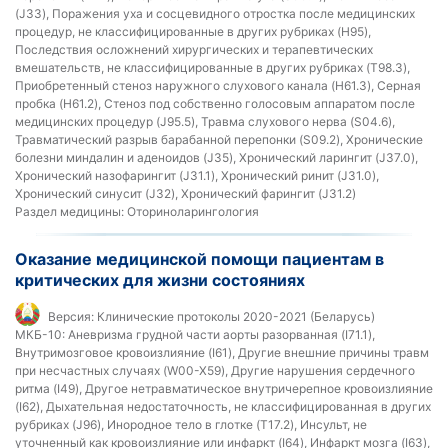
(J33), Поражения уха и сосцевидного отростка после медицинских
процедур, не классифицированные в других рубриках (H95),
Последствия осложнений хирургических и терапевтических
вмешательств, не классифицированные в других рубриках (T98.3),
Приобретенный стеноз наружного слухового канала (H61.3), Серная
пробка (H61.2), Стеноз под собственно голосовым аппаратом после
медицинских процедур (J95.5), Травма слухового нерва (S04.6),
Травматический разрыв барабанной перепонки (S09.2), Хронические
болезни миндалин и аденоидов (J35), Хронический ларингит (J37.0),
Хронический назофарингит (J31.1), Хронический ринит (J31.0),
Хронический синусит (J32), Хронический фарингит (J31.2)
Раздел медицины:
Оториноларингология
Оказание медицинской помощи пациентам в
критических для жизни состояниях
Версия:
Клинические протоколы 2020-2021 (Беларусь)
МКБ-10:
Аневризма грудной части аорты разорванная (I71.1),
Внутримозговое кровоизлияние (I61), Другие внешние причины травм
при несчастных случаях (W00-X59), Другие нарушения сердечного
ритма (I49), Другое нетравматическое внутричерепное кровоизлияние
(I62), Дыхательная недостаточность, не классифицированная в других
рубриках (J96), Инородное тело в глотке (T17.2), Инсульт, не
уточненный как кровоизлияние или инфаркт (I64), Инфаркт мозга (I63),