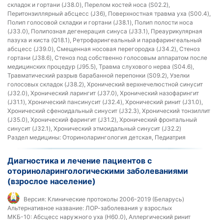
складок и гортани (J38.0), Перелом костей носа (S02.2),
Перитонзиллярный абсцесс (J36), Поверхностная травма уха (S00.4),
Полип голосовой складки и гортани (J38.1), Полип полости носа
(J33.0), Полипозная дегенерация синуса (J33.1), Преаурикулярная
пазуха и киста (Q18.1), Ретрофарингеальный и парафарингеальный
абсцесс (J39.0), Смещенная носовая перегородка (J34.2), Стеноз
гортани (J38.6), Стеноз под собственно голосовым аппаратом после
медицинских процедур (J95.5), Травма слухового нерва (S04.6),
Травматический разрыв барабанной перепонки (S09.2), Узелки
голосовых складок (J38.2), Хронический верхнечелюстной синусит
(J32.0), Хронический ларингит (J37.0), Хронический назофарингит
(J31.1), Хронический пансинусит (J32.4), Хронический ринит (J31.0),
Хронический сфеноидальный синусит (J32.3), Хронический тонзиллит
(J35.0), Хронический фарингит (J31.2), Хронический фронтальный
синусит (J32.1), Хронический этмоидальный синусит (J32.2)
Раздел медицины:
Оториноларингология детская, Педиатрия
Диагностика и лечение пациентов с
оториноларингологическими заболеваниями
(взрослое население)
Версия:
Клинические протоколы 2006-2019 (Беларусь)
Альтернативное название:
ЛОР-заболевания у взрослых
МКБ-10:
Абсцесс наружного уха (H60.0), Аллергический ринит