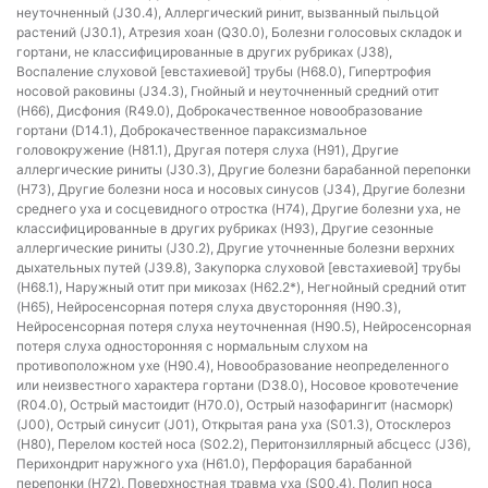
неуточненный (J30.4), Аллергический ринит, вызванный пыльцой
растений (J30.1), Атрезия хоан (Q30.0), Болезни голосовых складок и
гортани, не классифицированные в других рубриках (J38),
Воспаление слуховой [евстахиевой] трубы (H68.0), Гипертрофия
носовой раковины (J34.3), Гнойный и неуточненный средний отит
(H66), Дисфония (R49.0), Доброкачественное новообразование
гортани (D14.1), Доброкачественное параксизмальное
головокружение (H81.1), Другая потеря слуха (H91), Другие
аллергические риниты (J30.3), Другие болезни барабанной перепонки
(H73), Другие болезни носа и носовых синусов (J34), Другие болезни
среднего уха и сосцевидного отростка (H74), Другие болезни уха, не
классифицированные в других рубриках (H93), Другие сезонные
аллергические риниты (J30.2), Другие уточненные болезни верхних
дыхательных путей (J39.8), Закупорка слуховой [евстахиевой] трубы
(H68.1), Наружный отит при микозах (H62.2*), Негнойный средний отит
(H65), Нейросенсорная потеря слуха двусторонняя (H90.3),
Нейросенсорная потеря слуха неуточненная (H90.5), Нейросенсорная
потеря слуха односторонняя с нормальным слухом на
противоположном ухе (H90.4), Новообразование неопределенного
или неизвестного характера гортани (D38.0), Носовое кровотечение
(R04.0), Острый мастоидит (H70.0), Острый назофарингит (насморк)
(J00), Острый синусит (J01), Открытая рана уха (S01.3), Отосклероз
(H80), Перелом костей носа (S02.2), Перитонзиллярный абсцесс (J36),
Перихондрит наружного уха (H61.0), Перфорация барабанной
перепонки (H72), Поверхностная травма уха (S00.4), Полип носа