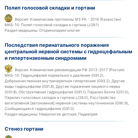
Полип голосовой складки и гортани
Версия:
Клинические протоколы МЗ РК - 2016 (Казахстан)
МКБ-10:
Полип голосовой складки и гортани (J38.1)
Раздел медицины:
Оториноларингология
Последствия перинатального поражения
центральной нервной системы с гидроцефальным
и гипертензионным синдромами
Версия:
Клинические рекомендации РФ 2013-2017 (Россия)
МКБ-10:
Гидроцефалия нормального давления (G91.2),
Доброкачественная внутричерепная гипертензия (G93.2), Другие
виды гидроцефалии (G91.8), Другие поражения лицевого нерва
(G51.8), Обструктивная гидроцефалия (G91.1), Паралич Белла (G51.0),
Паралич голосовых складок и гортани (J38.0), Расстройство
вегетативной [автономной] нервной системы неуточненное (G90.9),
Сообщающаяся гидроцефалия (G91.0)
Раздел медицины:
Неврология детская, Педиатрия
Стеноз гортани