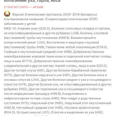
болезнями уха, горла, носа
УТРАТИЛ СИЛУ — АРХИВ
Версия:
Клинические протоколы 2006-2019 (Беларусь)
Альтернативное название:
Оториноларингологические (ЛОР)
заболевания у детей
МКБ-10:
Атрезия хоан (Q30.0), Болезни голосовых складок и гортани,
не классифицированные в других рубриках (J38), Болезнь слуховой
[евстахиевой] трубы неуточненная (H69.9), Вазомоторный и
аллергический ринит (J30), Воспаление и закупорка слуховой
[евстахиевой] трубы (H68), Гемангиома любой локализации (D18.0),
Гнойный и неуточненный средний отит (H66), Доброкачественное
новообразование жировой ткани кожи и подкожной клетчатки головы,
лица и шеи (D17.0), Доброкачественное новообразование
соединительной и других мягких тканей головы, лица и шеи (D21.0),
Другая потеря слуха (H91), Другие болезни барабанной перепонки
(H73), Другие болезни наружного уха (H61), Другие болезни носа и
носовых синусов (J34), Другие болезни среднего уха и сосцевидного
отростка (H74), Другие болезни уха, не классифицированные в других
рубриках (H93), Другие поражения уха и сосцевидного отростка
после медицинских процедур (H95.8), Кондуктивная и
нейросенсорная потеря слуха (H90), Мастоидит и родственные
состояния (H70), Наружный отит (H60), Наружный отит неуточненный
(H60.9), Негнойный средний отит (H65), Носовое кровотечение
(R04.0), Острый синусит (J01), Оталгия и выделения из уха (H92),