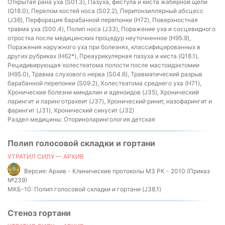
Открытая рана уха (S01.3), Пазуха, фистула и киста жаберной щели
(Q18.0), Перелом костей носа (S02.2), Перитонзиллярный абсцесс
(J36), Перфорация барабанной перепонки (H72), Поверхностная
травма уха (S00.4), Полип носа (J33), Поражение уха и сосцевидного
отростка после медицинских процедур неуточненное (H95.9),
Поражения наружного уха при болезнях, классифицированных в
других рубриках (H62*), Преаурикулярная пазуха и киста (Q18.1),
Рецидивирующая холестеатома полости после мастоидэктомии
(H95.0), Травма слухового нерва (S04.6), Травматический разрыв
барабанной перепонки (S09.2), Холестеатома среднего уха (H71),
Хронические болезни миндалин и аденоидов (J35), Хронический
ларингит и ларинготрахеит (J37), Хронический ринит, назофарингит и
фарингит (J31), Хронический синусит (J32)
Раздел медицины:
Оториноларингология детская
Полип голосовой складки и гортани
УТРАТИЛ СИЛУ — АРХИВ
Версия:
Архив - Клинические протоколы МЗ РК - 2010 (Приказ
№239)
МКБ-10:
Полип голосовой складки и гортани (J38.1)
Стеноз гортани