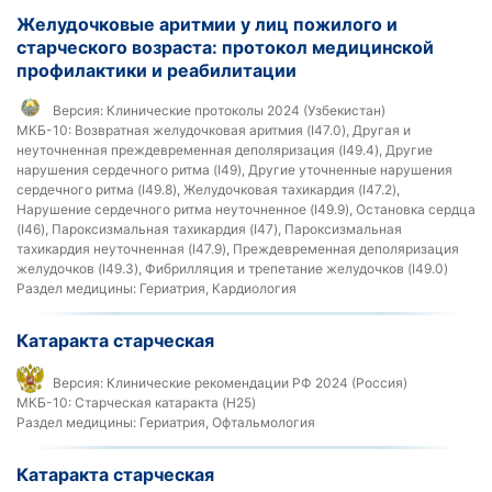
Желудочковые аритмии у лиц пожилого и
старческого возраста: протокол медицинской
профилактики и реабилитации
Версия:
Клинические протоколы 2024 (Узбекистан)
МКБ-10:
Возвратная желудочковая аритмия (I47.0), Другая и
неуточненная преждевременная деполяризация (I49.4), Другие
нарушения сердечного ритма (I49), Другие уточненные нарушения
сердечного ритма (I49.8), Желудочковая тахикардия (I47.2),
Нарушение сердечного ритма неуточненное (I49.9), Остановка сердца
(I46), Пароксизмальная тахикардия (I47), Пароксизмальная
тахикардия неуточненная (I47.9), Преждевременная деполяризация
желудочков (I49.3), Фибрилляция и трепетание желудочков (I49.0)
Раздел медицины:
Гериатрия, Кардиология
Катаракта старческая
Версия:
Клинические рекомендации РФ 2024 (Россия)
МКБ-10:
Старческая катаракта (H25)
Раздел медицины:
Гериатрия, Офтальмология
Катаракта старческая