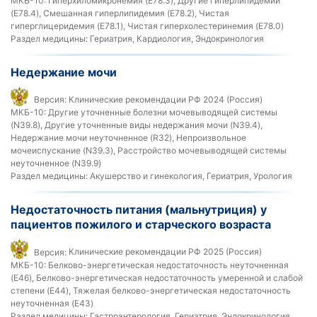
МКБ-10:
Гиперхиломикронемия (E78.3), Другие гиперлипидемии
(E78.4), Смешанная гиперлипидемия (E78.2), Чистая
гиперглицеридемия (E78.1), Чистая гиперхолестеринемия (E78.0)
Раздел медицины:
Гериатрия, Кардиология, Эндокринология
Недержание мочи
Версия:
Клинические рекомендации РФ 2024 (Россия)
МКБ-10:
Другие уточненные болезни мочевыводящей системы
(N39.8), Другие уточненные виды недержания мочи (N39.4),
Недержание мочи неуточненное (R32), Непроизвольное
мочеиспускание (N39.3), Расстройство мочевыводящей системы
неуточненное (N39.9)
Раздел медицины:
Акушерство и гинекология, Гериатрия, Урология
Недостаточность питания (мальнутриция) у
пациентов пожилого и старческого возраста
Версия:
Клинические рекомендации РФ 2025 (Россия)
МКБ-10:
Белково-энергетическая недостаточность неуточненная
(E46), Белково-энергетическая недостаточность умеренной и слабой
степени (E44), Тяжелая белково-энергетическая недостаточность
неуточненная (E43)
Раздел медицины:
Гастроэнтерология, Гериатрия, Эндокринология