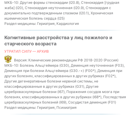
МКБ-10:
Другие формы стенокардии (I20.8), Стенокардия [грудная
жаба] (I20), Стенокардия неуточненная (I20.9), Стенокардия с
документально подтвержденным спазмом (I20.1), Хроническая
ишемическая болезнь сердца (I25)
Раздел медицины:
Гериатрия, Кардиология
Когнитивные расстройства у лиц пожилого и
старческого возраста
УТРАТИЛ СИЛУ — АРХИВ
Версия:
Клинические рекомендации РФ 2018-2020 (Россия)
МКБ-10:
Болезнь Альцгеймера (G30), Деменция неуточненная (F03),
Деменция при болезни Альцгеймера (G30.-+) (F00*), Деменция при
других болезнях, классифицированных в других рубриках (F02*),
Другие дегенеративные болезни нервной системы, не
классифицированные в других рубриках (G31), Другие
цереброваскулярные болезни (I67), Поражения сосудов мозга при
болезнях, классифицированных в других рубриках (I68*), Последствия
цереброваскулярных болезней (I69), Сосудистая деменция (F01)
Раздел медицины:
Гериатрия, Психиатрия