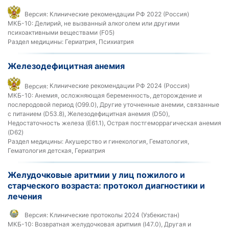
Версия:
Клинические рекомендации РФ 2022 (Россия)
МКБ-10:
Делирий, не вызванный алкоголем или другими
психоактивными веществами (F05)
Раздел медицины:
Гериатрия, Психиатрия
Железодефицитная анемия
Версия:
Клинические рекомендации РФ 2024 (Россия)
МКБ-10:
Анемия, осложняющая беременность, деторождение и
послеродовой период (O99.0), Другие уточненные анемии, связанные
с питанием (D53.8), Железодефицитная анемия (D50),
Недостаточность железа (E61.1), Острая постгеморрагическая анемия
(D62)
Раздел медицины:
Акушерство и гинекология, Гематология,
Гематология детская, Гериатрия
Желудочковые аритмии у лиц пожилого и
старческого возраста: протокол диагностики и
лечения
Версия:
Клинические протоколы 2024 (Узбекистан)
МКБ-10:
Возвратная желудочковая аритмия (I47.0), Другая и