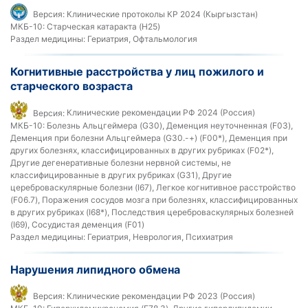
Версия:
Клинические протоколы КР 2024 (Кыргызстан)
МКБ-10:
Старческая катаракта (H25)
Раздел медицины:
Гериатрия, Офтальмология
Когнитивные расстройства у лиц пожилого и
старческого возраста
Версия:
Клинические рекомендации РФ 2024 (Россия)
МКБ-10:
Болезнь Альцгеймера (G30), Деменция неуточненная (F03),
Деменция при болезни Альцгеймера (G30.-+) (F00*), Деменция при
других болезнях, классифицированных в других рубриках (F02*),
Другие дегенеративные болезни нервной системы, не
классифицированные в других рубриках (G31), Другие
цереброваскулярные болезни (I67), Легкое когнитивное расстройство
(F06.7), Поражения сосудов мозга при болезнях, классифицированных
в других рубриках (I68*), Последствия цереброваскулярных болезней
(I69), Сосудистая деменция (F01)
Раздел медицины:
Гериатрия, Неврология, Психиатрия
Нарушения липидного обмена
Версия:
Клинические рекомендации РФ 2023 (Россия)