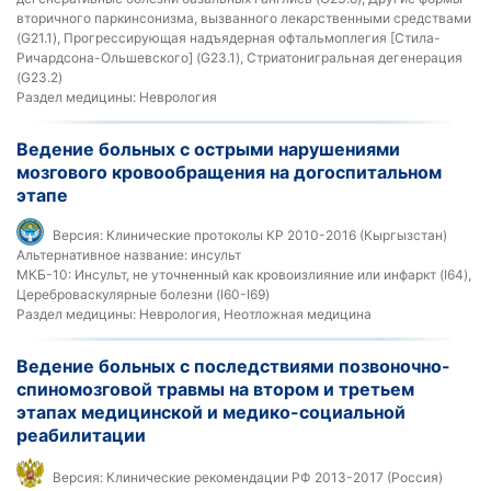
вторичного паркинсонизма, вызванного лекарственными средствами
(G21.1), Прогрессирующая надъядерная офтальмоплегия [Стила-
Ричардсона-Ольшевского] (G23.1), Стриатонигральная дегенерация
(G23.2)
Раздел медицины:
Неврология
Ведение больных с острыми нарушениями
мозгового кровообращения на догоспитальном
этапе
Версия:
Клинические протоколы КР 2010-2016 (Кыргызстан)
Альтернативное название:
инсульт
МКБ-10:
Инсульт, не уточненный как кровоизлияние или инфаркт (I64),
Цереброваскулярные болезни (I60-I69)
Раздел медицины:
Неврология, Неотложная медицина
Ведение больных с последствиями позвоночно-
спиномозговой травмы на втором и третьем
этапах медицинской и медико-социальной
реабилитации
Версия:
Клинические рекомендации РФ 2013-2017 (Россия)