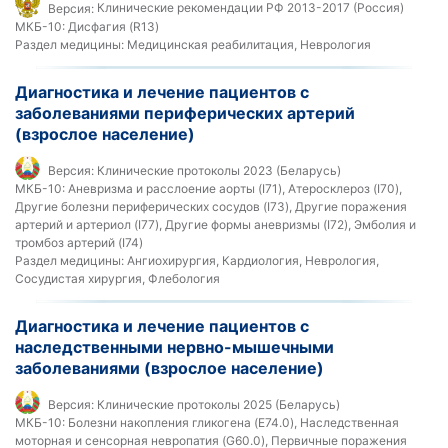
Версия:
Клинические рекомендации РФ 2013-2017 (Россия)
МКБ-10:
Дисфагия (R13)
Раздел медицины:
Медицинская реабилитация, Неврология
Диагностика и лечение пациентов с
заболеваниями периферических артерий
(взрослое население)
Версия:
Клинические протоколы 2023 (Беларусь)
МКБ-10:
Аневризма и расслоение аорты (I71), Атеросклероз (I70),
Другие болезни периферических сосудов (I73), Другие поражения
артерий и артериол (I77), Другие формы аневризмы (I72), Эмболия и
тромбоз артерий (I74)
Раздел медицины:
Ангиохирургия, Кардиология, Неврология,
Сосудистая хирургия, Флебология
Диагностика и лечение пациентов с
наследственными нервно-мышечными
заболеваниями (взрослое население)
Версия:
Клинические протоколы 2025 (Беларусь)
МКБ-10:
Болезни накопления гликогена (E74.0), Наследственная
моторная и сенсорная невропатия (G60.0), Первичные поражения