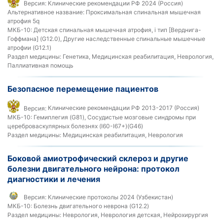
Версия:
Клинические рекомендации РФ 2024 (Россия)
Альтернативное название:
Проксимальная спинальная мышечная
атрофия 5q
МКБ-10:
Детская спинальная мышечная атрофия, i тип [Верднига-
Гоффмана] (G12.0), Другие наследственные спинальные мышечные
атрофии (G12.1)
Раздел медицины:
Генетика, Медицинская реабилитация, Неврология,
Паллиативная помощь
Безопасное перемещение пациентов
Версия:
Клинические рекомендации РФ 2013-2017 (Россия)
МКБ-10:
Гемиплегия (G81), Сосудистые мозговые синдромы при
цереброваскулярных болезнях (I60-I67+)(G46)
Раздел медицины:
Медицинская реабилитация, Неврология
Боковой амиотрофический склероз и другие
болезни двигательного нейрона: протокол
диагностики и лечения
Версия:
Клинические протоколы 2024 (Узбекистан)
МКБ-10:
Болезнь двигательного неврона (G12.2)
Раздел медицины:
Неврология, Неврология детская, Нейрохирургия