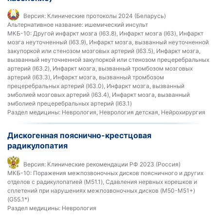
Версия:
Клинические протоколы 2024 (Беларусь)
Альтернативное название:
ишемический инсульт
МКБ-10:
Другой инфаркт мозга (I63.8), Инфаркт мозга (I63), Инфаркт
мозга неуточненный (I63.9), Инфаркт мозга, вызванный неуточненной
закупоркой или стенозом мозговых артерий (I63.5), Инфаркт мозга,
вызванный неуточненной закупоркой или стенозом прецеребральных
артерий (I63.2), Инфаркт мозга, вызванный тромбозом мозговых
артерий (I63.3), Инфаркт мозга, вызванный тромбозом
прецеребральных артерий (I63.0), Инфаркт мозга, вызванный
эмболией мозговых артерий (I63.4), Инфаркт мозга, вызванный
эмболией прецеребральных артерий (I63.1)
Раздел медицины:
Неврология, Неврология детская, Нейрохирургия
Дискогенная пояснично-крестцовая
радикулопатия
Версия:
Клинические рекомендации РФ 2023 (Россия)
МКБ-10:
Поражения межпозвоночных дисков поясничного и других
отделов с радикулопатией (M51.1), Сдавления нервных корешков и
сплетений при нарушениях межпозвоночных дисков (M50-M51+)
(G55.1*)
Раздел медицины:
Неврология