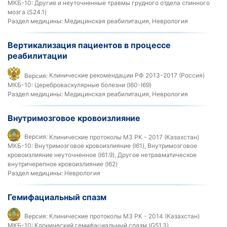
МКБ-10:
Другие и неуточненные травмы грудного отдела спинного
мозга (S24.1)
Раздел медицины:
Медицинская реабилитация, Неврология
Вертикализация пациентов в процессе
реабилитации
Версия:
Клинические рекомендации РФ 2013-2017 (Россия)
МКБ-10:
Цереброваскулярные болезни (I60-I69)
Раздел медицины:
Медицинская реабилитация, Неврология
Внутримозговое кровоизлияние
Версия:
Клинические протоколы МЗ РК - 2017 (Казахстан)
МКБ-10:
Внутримозговое кровоизлияние (I61), Внутримозговое
кровоизлияние неуточненное (I61.9), Другое нетравматическое
внутричерепное кровоизлияние (I62)
Раздел медицины:
Неврология
Гемифациальный спазм
Версия:
Клинические протоколы МЗ РК - 2014 (Казахстан)
МКБ-10:
Клонический гемифациальный спазм (G51.3)