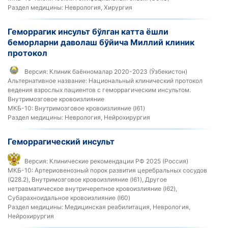
Раздел медицины:
Неврология, Хирургия
Геморрагик инсульт бўлган катта ёшли
беморларни даволаш бўйича Миллий клиник
протокол
Версия:
Клиник баённомалар 2020-2023 (Ўзбекистон)
Альтернативное название:
Национальный клинический протокол
ведения взрослых пациентов с геморрагическим инсультом.
Внутримозговое кровоизлияние
МКБ-10:
Внутримозговое кровоизлияние (I61)
Раздел медицины:
Неврология, Нейрохирургия
Геморрагический инсульт
Версия:
Клинические рекомендации РФ 2025 (Россия)
МКБ-10:
Артериовенозный порок развития церебральных сосудов
(Q28.2), Внутримозговое кровоизлияние (I61), Другое
нетравматическое внутричерепное кровоизлияние (I62),
Субарахноидальное кровоизлияние (I60)
Раздел медицины:
Медицинская реабилитация, Неврология,
Нейрохирургия