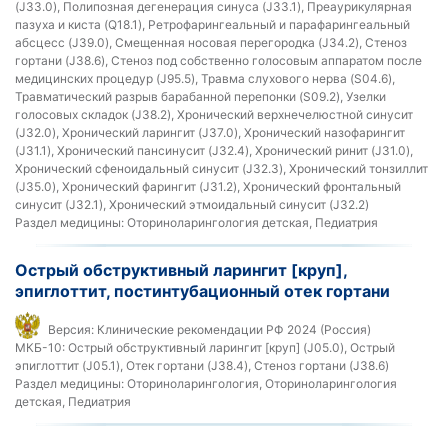
(J33.0), Полипозная дегенерация синуса (J33.1), Преаурикулярная
пазуха и киста (Q18.1), Ретрофарингеальный и парафарингеальный
абсцесс (J39.0), Смещенная носовая перегородка (J34.2), Стеноз
гортани (J38.6), Стеноз под собственно голосовым аппаратом после
медицинских процедур (J95.5), Травма слухового нерва (S04.6),
Травматический разрыв барабанной перепонки (S09.2), Узелки
голосовых складок (J38.2), Хронический верхнечелюстной синусит
(J32.0), Хронический ларингит (J37.0), Хронический назофарингит
(J31.1), Хронический пансинусит (J32.4), Хронический ринит (J31.0),
Хронический сфеноидальный синусит (J32.3), Хронический тонзиллит
(J35.0), Хронический фарингит (J31.2), Хронический фронтальный
синусит (J32.1), Хронический этмоидальный синусит (J32.2)
Раздел медицины:
Оториноларингология детская, Педиатрия
Острый обструктивный ларингит [круп],
эпиглоттит, постинтубационный отек гортани
Версия:
Клинические рекомендации РФ 2024 (Россия)
МКБ-10:
Острый обструктивный ларингит [круп] (J05.0), Острый
эпиглоттит (J05.1), Отек гортани (J38.4), Стеноз гортани (J38.6)
Раздел медицины:
Оториноларингология, Оториноларингология
детская, Педиатрия