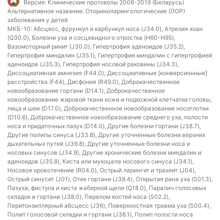
Версия:
Клинические протоколы 2006-2019 (Беларусь)
Альтернативное название:
Оториноларингологические (ЛОР)
заболевания у детей
МКБ-10:
Абсцесс, фурункул и карбункул носа (J34.0), Атрезия хоан
(Q30.0), Болезни уха и сосцевидного отростка (H60-H95),
Вазомоторный ринит (J30.0), Гипертрофия аденоидов (J35.2),
Гипертрофия миндалин (J35.1), Гипертрофия миндалин с гипертрофией
аденоидов (J35.3), Гипертрофия носовой раковины (J34.3),
Диссоциативная амнезия (F44.0), Диссоциативные [конверсионные]
расстройства (F44), Дисфония (R49.0), Доброкачественное
новообразование гортани (D14.1), Доброкачественное
новообразование жировой ткани кожи и подкожной клетчатки головы,
лица и шеи (D17.0), Доброкачественное новообразование носоглотки
(D10.6), Доброкачественное новообразование среднего уха, полости
носа и придаточных пазух (D14.0), Другие болезни гортани (J38.7),
Другие полипы синуса (J33.8), Другие уточненные болезни верхних
дыхательных путей (J39.8), Другие уточненные болезни носа и
носовых синусов (J34.8), Другие хронические болезни миндалин и
аденоидов (J35.8), Киста или мукоцеле носового синуса (J34.1),
Носовое кровотечение (R04.0), Острый ларингит и трахеит (J04),
Острый синусит (J01), Отек гортани (J38.4), Открытая рана уха (S01.3),
Пазуха, фистула и киста жаберной щели (Q18.0), Паралич голосовых
складок и гортани (J38.0), Перелом костей носа (S02.2),
Перитонзиллярный абсцесс (J36), Поверхностная травма уха (S00.4),
Полип голосовой складки и гортани (J38.1), Полип полости носа