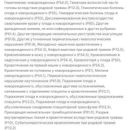
Гематемезис новорожденных (P54.0), Гематома волосистой части
головы вследствие родовой травмы (P12.3), Гемолитическая болезнь
плода и новорожденного (P55), Геморрагическая болезнь плода и
новорожденного (P53), Диссеминированное внутрисосудистое
свертывание крови у плода и новорожденного (P60), Другие
врожденные анемии, не классифицированные в других рубриках
(P61.4), Другие преходящие неонатальные расстройства коагуляции
(P61.6), Другие уточненные перинатальные гематологические
нарушения (P61.8), Желудочно-кишечное кровотечение у
новорожденного (P54.3), Кефалгематома при родовой травме (P12.0),
Кровоизлияние в кожу у новорожденного (P54.5), Кровоизлияние в
надпочечник у новорожденного (P54.4), Кровопотеря у плода (P50),
Кровотечение из прямой кишки у новорожденного (P54.2),
Кровотечение из пуповины у новорожденного (P51), Мелена
новорожденного (P54.1), Перинатальное гематологическое
нарушение неуточненное (P61.9), Поражения плода и
новорожденного, обусловленные другими осложнениями,
связанными с отделением плаценты и кровотечением (P02.1),
Поражения плода и новорожденного, обусловленные предлежанием
плаценты (P02.0), Поражения плода и новорожденного,
обусловленные синдромом плацентарной трансфузии (P02.3),
Преходящая неонатальная тромбоцитопения (P61.0), Разрыв
внутричерепных тканей и кровотечение вследствие родовой травмы
(P10), Субапоневротическое кровоизлияние при родовой травме
(P12.2)