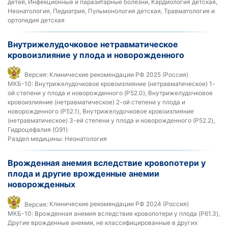
детей, Инфекционные и паразитарные болезни, Кардиология детская,
Неонатология, Педиатрия, Пульмонология детская, Травматология и
ортопедия детская
Внутрижелудочковое нетравматическое
кровоизлияние у плода и новорожденного
Версия:
Клинические рекомендации РФ 2025 (Россия)
МКБ-10:
Внутрижелудочковое кровоизлияние (нетравматическое) 1-
ой степени у плода и новорожденного (P52.0), Внутрижелудочковое
кровоизлияние (нетравматическое) 2-ой степени у плода и
новорожденного (P52.1), Внутрижелудочковое кровоизлияние
(нетравматическое) 3-ей степени у плода и новорожденного (P52.2),
Гидроцефалия (G91)
Раздел медицины:
Неонатология
Врожденная анемия вследствие кровопотери у
плода и другие врожденные анемии
новорожденных
Версия:
Клинические рекомендации РФ 2024 (Россия)
МКБ-10:
Врожденная анемия вследствие кровопотери у плода (P61.3),
Другие врожденные анемии, не классифицированные в других