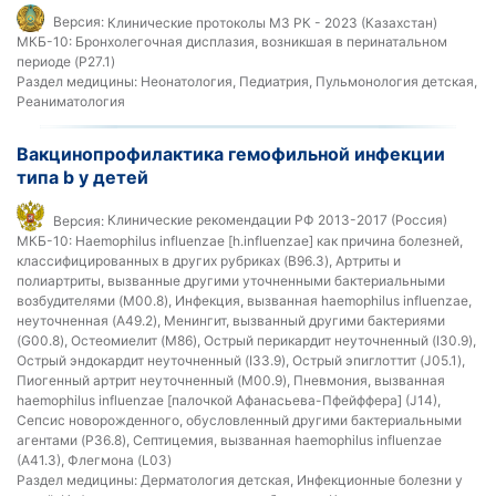
Версия:
Клинические протоколы МЗ РК - 2023 (Казахстан)
МКБ-10:
Бронхолегочная дисплазия, возникшая в перинатальном
периоде (P27.1)
Раздел медицины:
Неонатология, Педиатрия, Пульмонология детская,
Реаниматология
Вакцинопрофилактика гемофильной инфекции
типа b у детей
Версия:
Клинические рекомендации РФ 2013-2017 (Россия)
МКБ-10:
Haemophilus influenzae [h.influenzae] как причина болезней,
классифицированных в других рубриках (B96.3), Артриты и
полиартриты, вызванные другими уточненными бактериальными
возбудителями (M00.8), Инфекция, вызванная haemophilus influenzae,
неуточненная (A49.2), Менингит, вызванный другими бактериями
(G00.8), Остеомиелит (M86), Острый перикардит неуточненный (I30.9),
Острый эндокардит неуточненный (I33.9), Острый эпиглоттит (J05.1),
Пиогенный артрит неуточненный (M00.9), Пневмония, вызванная
haemophilus influenzae [палочкой Афанасьева-Пфейффера] (J14),
Сепсис новорожденного, обусловленный другими бактериальными
агентами (P36.8), Септицемия, вызванная haemophilus influenzae
(A41.3), Флегмона (L03)
Раздел медицины:
Дерматология детская, Инфекционные болезни у