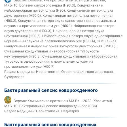
Версия:
Клинические протоколы КР 2024 (Кыргызстан)
МКБ-10:
Болезни слухового нерва (H93.3), Кондуктивная и
нейросенсорная потеря слуха (H90), Кондуктивная потеря слуха
двусторонняя (H90.0), Кондуктивная потеря слуха неуточненная
(H90.2), Кондуктивная потеря слуха односторонняя с нормальным
слухом на противоположном ухе (H90.1), Нейросенсорная потеря
слуха двусторонняя (H90.3), Нейросенсорная потеря слуха
неуточненная (H90.5), Нейросенсорная потеря слуха односторонняя с
нормальным слухом на противоположном ухе (H90.4), Смешанная
кондуктивная и нейросенсорная тугоухость двусторонняя (H90.6),
Смешанная кондуктивная и нейросенсорная тугоухость
неуточненная (H90.8), Смешанная кондуктивная и нейросенсорная
тугоухость односторонняя, с нормальным слухом на
противоположном ухе (H90.7)
Раздел медицины:
Неонатология, Оториноларингология детская,
Сурдология
Бактериальный сепсис новорожденного
Версия:
Клинические протоколы МЗ РК - 2023 (Казахстан)
МКБ-10:
Бактериальный сепсис новорожденного (P36)
Раздел медицины:
Неонатология, Педиатрия
Бактериальный сепсис новорожденных