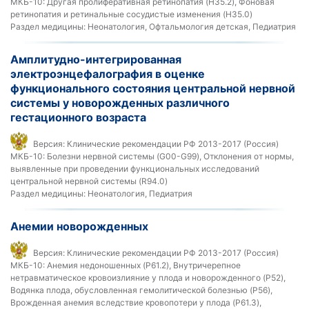
МКБ-10:
Другая пролиферативная ретинопатия (H35.2), Фоновая
ретинопатия и ретинальные сосудистые изменения (H35.0)
Раздел медицины:
Неонатология, Офтальмология детская, Педиатрия
Амплитудно-интегрированная
электроэнцефалография в оценке
функционального состояния центральной нервной
системы у новорожденных различного
гестационного возраста
Версия:
Клинические рекомендации РФ 2013-2017 (Россия)
МКБ-10:
Болезни нервной системы (G00-G99), Отклонения от нормы,
выявленные при проведении функциональных исследований
центральной нервной системы (R94.0)
Раздел медицины:
Неонатология, Педиатрия
Анемии новорожденных
Версия:
Клинические рекомендации РФ 2013-2017 (Россия)
МКБ-10:
Анемия недоношенных (P61.2), Внутричерепное
нетравматическое кровоизлияние у плода и новорожденного (P52),
Водянка плода, обусловленная гемолитической болезнью (P56),
Врожденная анемия вследствие кровопотери у плода (P61.3),