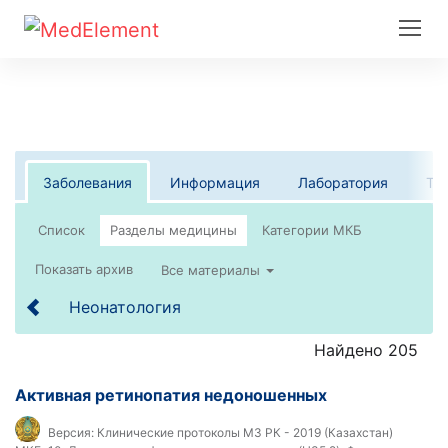
Заболевания
Информация
Лаборатория
Те
Список
Все материалы
Неонатология
Найдено 205
Активная ретинопатия недоношенных
Версия:
Клинические протоколы МЗ РК - 2019 (Казахстан)