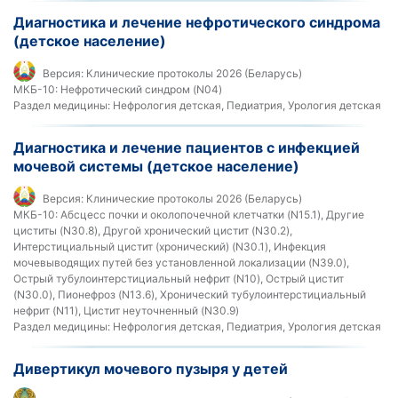
Диагностика и лечение нефротического синдрома
(детское население)
Версия:
Клинические протоколы 2026 (Беларусь)
МКБ-10:
Нефротический синдром (N04)
Раздел медицины:
Нефрология детская, Педиатрия, Урология детская
Диагностика и лечение пациентов с инфекцией
мочевой системы (детское население)
Версия:
Клинические протоколы 2026 (Беларусь)
МКБ-10:
Абсцесс почки и околопочечной клетчатки (N15.1), Другие
циститы (N30.8), Другой хронический цистит (N30.2),
Интерстициальный цистит (хронический) (N30.1), Инфекция
мочевыводящих путей без установленной локализации (N39.0),
Острый тубулоинтерстициальный нефрит (N10), Острый цистит
(N30.0), Пионефроз (N13.6), Хронический тубулоинтерстициальный
нефрит (N11), Цистит неуточненный (N30.9)
Раздел медицины:
Нефрология детская, Педиатрия, Урология детская
Дивертикул мочевого пузыря у детей