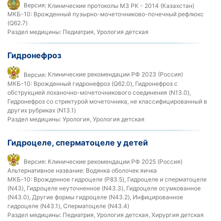
Версия:
Клинические протоколы МЗ РК - 2014 (Казахстан)
МКБ-10:
Врожденный пузырно-мочеточниково-почечный рефлюкс
(Q62.7)
Раздел медицины:
Педиатрия, Урология детская
Гидронефроз
Версия:
Клинические рекомендации РФ 2023 (Россия)
МКБ-10:
Врожденный гидронефроз (Q62.0), Гидронефроз с
обструкцией лоханочно-мочеточникового соединения (N13.0),
Гидронефроз со стриктурой мочеточника, не классифицированный в
других рубриках (N13.1)
Раздел медицины:
Урология, Урология детская
Гидроцеле, сперматоцеле у детей
Версия:
Клинические рекомендации РФ 2025 (Россия)
Альтернативное название:
Водянка оболочек яичка
МКБ-10:
Врожденное гидроцеле (P83.5), Гидроцеле и сперматоцеле
(N43), Гидроцеле неуточненное (N43.3), Гидроцеле осумкованное
(N43.0), Другие формы гидроцеле (N43.2), Инфицированное
гидроцеле (N43.1), Сперматоцеле (N43.4)
Раздел медицины:
Педиатрия, Урология детская, Хирургия детская