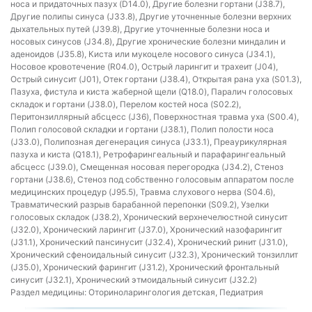
носа и придаточных пазух (D14.0), Другие болезни гортани (J38.7),
Другие полипы синуса (J33.8), Другие уточненные болезни верхних
дыхательных путей (J39.8), Другие уточненные болезни носа и
носовых синусов (J34.8), Другие хронические болезни миндалин и
аденоидов (J35.8), Киста или мукоцеле носового синуса (J34.1),
Носовое кровотечение (R04.0), Острый ларингит и трахеит (J04),
Острый синусит (J01), Отек гортани (J38.4), Открытая рана уха (S01.3),
Пазуха, фистула и киста жаберной щели (Q18.0), Паралич голосовых
складок и гортани (J38.0), Перелом костей носа (S02.2),
Перитонзиллярный абсцесс (J36), Поверхностная травма уха (S00.4),
Полип голосовой складки и гортани (J38.1), Полип полости носа
(J33.0), Полипозная дегенерация синуса (J33.1), Преаурикулярная
пазуха и киста (Q18.1), Ретрофарингеальный и парафарингеальный
абсцесс (J39.0), Смещенная носовая перегородка (J34.2), Стеноз
гортани (J38.6), Стеноз под собственно голосовым аппаратом после
медицинских процедур (J95.5), Травма слухового нерва (S04.6),
Травматический разрыв барабанной перепонки (S09.2), Узелки
голосовых складок (J38.2), Хронический верхнечелюстной синусит
(J32.0), Хронический ларингит (J37.0), Хронический назофарингит
(J31.1), Хронический пансинусит (J32.4), Хронический ринит (J31.0),
Хронический сфеноидальный синусит (J32.3), Хронический тонзиллит
(J35.0), Хронический фарингит (J31.2), Хронический фронтальный
синусит (J32.1), Хронический этмоидальный синусит (J32.2)
Раздел медицины:
Оториноларингология детская, Педиатрия