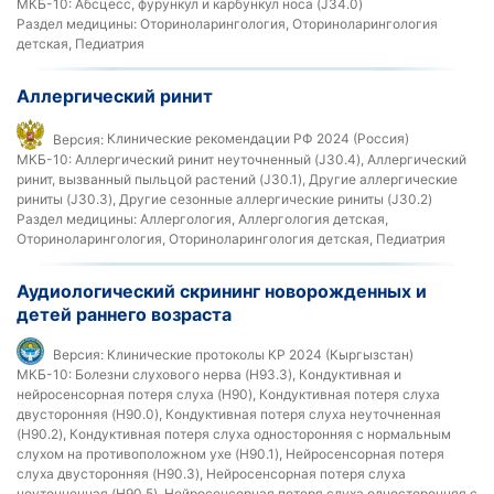
МКБ-10:
Абсцесс, фурункул и карбункул носа (J34.0)
Раздел медицины:
Оториноларингология, Оториноларингология
детская, Педиатрия
Аллергический ринит
Версия:
Клинические рекомендации РФ 2024 (Россия)
МКБ-10:
Аллергический ринит неуточненный (J30.4), Аллергический
ринит, вызванный пыльцой растений (J30.1), Другие аллергические
риниты (J30.3), Другие сезонные аллергические риниты (J30.2)
Раздел медицины:
Аллергология, Аллергология детская,
Оториноларингология, Оториноларингология детская, Педиатрия
Аудиологический скрининг новорожденных и
детей раннего возраста
Версия:
Клинические протоколы КР 2024 (Кыргызстан)
МКБ-10:
Болезни слухового нерва (H93.3), Кондуктивная и
нейросенсорная потеря слуха (H90), Кондуктивная потеря слуха
двусторонняя (H90.0), Кондуктивная потеря слуха неуточненная
(H90.2), Кондуктивная потеря слуха односторонняя с нормальным
слухом на противоположном ухе (H90.1), Нейросенсорная потеря
слуха двусторонняя (H90.3), Нейросенсорная потеря слуха
неуточненная (H90.5), Нейросенсорная потеря слуха односторонняя с