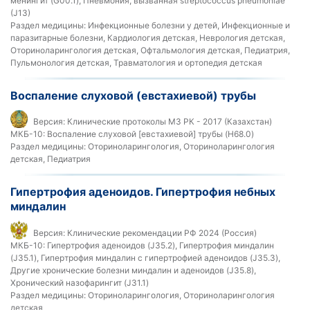
менингит (G00.1), Пневмония, вызванная streptococcus pneumoniae
(J13)
Раздел медицины:
Инфекционные болезни у детей, Инфекционные и
паразитарные болезни, Кардиология детская, Неврология детская,
Оториноларингология детская, Офтальмология детская, Педиатрия,
Пульмонология детская, Травматология и ортопедия детская
Воспаление слуховой (евстахиевой) трубы
Версия:
Клинические протоколы МЗ РК - 2017 (Казахстан)
МКБ-10:
Воспаление слуховой [евстахиевой] трубы (H68.0)
Раздел медицины:
Оториноларингология, Оториноларингология
детская, Педиатрия
Гипертрофия аденоидов. Гипертрофия небных
миндалин
Версия:
Клинические рекомендации РФ 2024 (Россия)
МКБ-10:
Гипертрофия аденоидов (J35.2), Гипертрофия миндалин
(J35.1), Гипертрофия миндалин с гипертрофией аденоидов (J35.3),
Другие хронические болезни миндалин и аденоидов (J35.8),
Хронический назофарингит (J31.1)
Раздел медицины:
Оториноларингология, Оториноларингология
детская