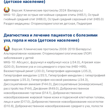
(детское население)
Версия:
Клинические протоколы 2024 (Беларусь)
МКБ-10:
Другие острые негнойные средние отиты (H65.1), Острый
гнойный средний отит (H66.0), Острый средний серозный отит (H65.0)
Раздел медицины:
Оториноларингология детская, Педиатрия
Диагностика и лечение пациентов с болезнями
уха, горла и носа (детское население)
Версия:
Клинические протоколы 2006-2019 (Беларусь)
Альтернативное название:
Оториноларингологические (ЛОР)
заболевания у детей
МКБ-10:
Абсцесс, фурункул и карбункул носа (J34.0), Атрезия хоан
(Q30.0), Болезни уха и сосцевидного отростка (H60-H95),
Вазомоторный ринит (J30.0), Гипертрофия аденоидов (J35.2),
Гипертрофия миндалин (J35.1), Гипертрофия миндалин с гипертрофией
аденоидов (J35.3), Гипертрофия носовой раковины (J34.3),
Диссоциативная амнезия (F44.0), Диссоциативные [конверсионные]
расстройства (F44), Дисфония (R49.0), Доброкачественное
новообразование гортани (D14.1), Доброкачественное
новообразование жировой ткани кожи и подкожной клетчатки головы,
лица и шеи (D17.0), Доброкачественное новообразование носоглотки
(D10.6), Доброкачественное новообразование среднего уха, полости