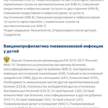
нормальным слухом на противоположном ухе (H90.4), Смешанная
кондуктивная и нейросенсорная тугоухость двусторонняя (H90.6),
Смешанная кондуктивная и нейросенсорная тугоухость
неуточненная (H90.8), Смешанная кондуктивная и нейросенсорная
тугоухость односторонняя, с нормальным слухом на
противоположном ухе (H90.7)
Раздел медицины:
Неонатология, Оториноларингология детская,
Сурдология
Вакцинопрофилактика пневмококковой инфекции
у детей
Версия:
Клинические рекомендации РФ 2013-2017 (Россия)
МКБ-10:
Streptococcus pneumoniae как причина болезней,
классифицированных в других рубриках (B95.3), Бактериальная
инфекция неуточненной локализации (A49), Гнойный и неуточненный
средний отит (H66), Другая септицемия (A41), Конъюнктивит (H10),
Необходимость иммунизации против другой одной бактериальной
болезни (Z23.8), Носительство возбудителей других уточненных
бактериальных болезней (Z22.3), Острый бронхит (J20), Острый
конъюнктивит при болезнях, классифицированных в других рубриках
(H13.1*), Острый перикардит (I30), Острый синусит (J01),
Пневмококковый артрит и полиартрит (M00.1), Пневмококковый