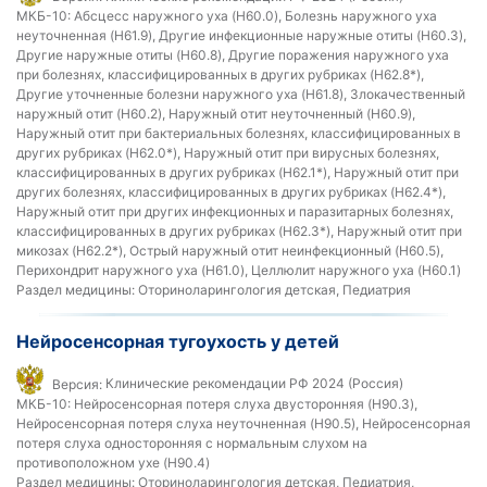
МКБ-10:
Абсцесс наружного уха (H60.0), Болезнь наружного уха
неуточненная (H61.9), Другие инфекционные наружные отиты (H60.3),
Другие наружные отиты (H60.8), Другие поражения наружного уха
при болезнях, классифицированных в других рубриках (H62.8*),
Другие уточненные болезни наружного уха (H61.8), Злокачественный
наружный отит (H60.2), Наружный отит неуточненный (H60.9),
Наружный отит при бактериальных болезнях, классифицированных в
других рубриках (H62.0*), Наружный отит при вирусных болезнях,
классифицированных в других рубриках (H62.1*), Наружный отит при
других болезнях, классифицированных в других рубриках (H62.4*),
Наружный отит при других инфекционных и паразитарных болезнях,
классифицированных в других рубриках (H62.3*), Наружный отит при
микозах (H62.2*), Острый наружный отит неинфекционный (H60.5),
Перихондрит наружного уха (H61.0), Целлюлит наружного уха (H60.1)
Раздел медицины:
Оториноларингология детская, Педиатрия
Нейросенсорная тугоухость у детей
Версия:
Клинические рекомендации РФ 2024 (Россия)
МКБ-10:
Нейросенсорная потеря слуха двусторонняя (H90.3),
Нейросенсорная потеря слуха неуточненная (H90.5), Нейросенсорная
потеря слуха односторонняя с нормальным слухом на
противоположном ухе (H90.4)
Раздел медицины:
Оториноларингология детская, Педиатрия,