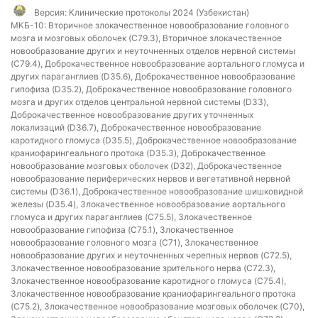
Версия:
Клинические протоколы 2024 (Узбекистан)
МКБ-10:
Вторичное злокачественное новообразование головного
мозга и мозговых оболочек (C79.3), Вторичное злокачественное
новообразование других и неуточненных отделов нервной системы
(C79.4), Доброкачественное новообразование аортального гломуса и
других параганглиев (D35.6), Доброкачественное новообразование
гипофиза (D35.2), Доброкачественное новообразование головного
мозга и других отделов центральной нервной системы (D33),
Доброкачественное новообразование других уточненных
локализаций (D36.7), Доброкачественное новообразование
каротидного гломуса (D35.5), Доброкачественное новообразование
краниофарингеального протока (D35.3), Доброкачественное
новообразование мозговых оболочек (D32), Доброкачественное
новообразование периферических нервов и вегетативной нервной
системы (D36.1), Доброкачественное новообразование шишковидной
железы (D35.4), Злокачественное новообразование аортального
гломуса и других параганглиев (C75.5), Злокачественное
новообразование гипофиза (C75.1), Злокачественное
новообразование головного мозга (C71), Злокачественное
новообразование других и неуточненных черепных нервов (C72.5),
Злокачественное новообразование зрительного нерва (C72.3),
Злокачественное новообразование каротидного гломуса (C75.4),
Злокачественное новообразование краниофарингеального протока
(C75.2), Злокачественное новообразование мозговых оболочек (C70),