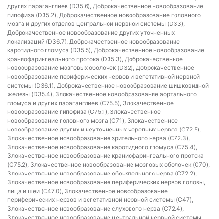
других параганглиев (D35.6), Доброкачественное новообразование
гипофиза (D35.2), Доброкачественное новообразование головного
мозга и других отделов центральной нервной системы (D33),
Доброкачественное новообразование других уточненных
локализаций (D36.7), Доброкачественное новообразование
каротидного гломуса (D35.5), Доброкачественное новообразование
краниофарингеального протока (D35.3), Доброкачественное
новообразование мозговых оболочек (D32), Доброкачественное
новообразование периферических нервов и вегетативной нервной
системы (D36.1), Доброкачественное новообразование шишковидной
железы (D35.4), Злокачественное новообразование аортального
гломуса и других параганглиев (C75.5), Злокачественное
новообразование гипофиза (C75.1), Злокачественное
новообразование головного мозга (C71), Злокачественное
новообразование других и неуточненных черепных нервов (C72.5),
Злокачественное новообразование зрительного нерва (C72.3),
Злокачественное новообразование каротидного гломуса (C75.4),
Злокачественное новообразование краниофарингеального протока
(C75.2), Злокачественное новообразование мозговых оболочек (C70),
Злокачественное новообразование обонятельного нерва (C72.2),
Злокачественное новообразование периферических нервов головы,
лица и шеи (C47.0), Злокачественное новообразование
периферических нервов и вегетативной нервной системы (C47),
Злокачественное новообразование слухового нерва (C72.4),
Злокачественное новообразование центральной нервной системы