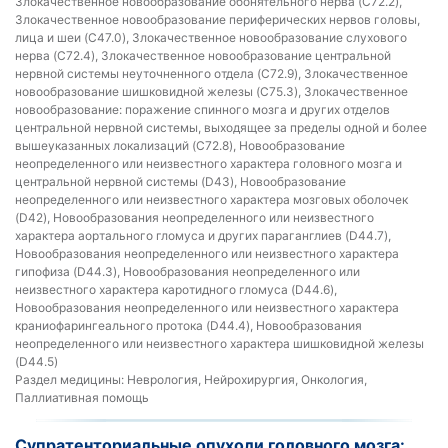
Злокачественное новообразование обонятельного нерва (C72.2),
Злокачественное новообразование периферических нервов головы,
лица и шеи (C47.0), Злокачественное новообразование слухового
нерва (C72.4), Злокачественное новообразование центральной
нервной системы неуточненного отдела (C72.9), Злокачественное
новообразование шишковидной железы (C75.3), Злокачественное
новообразование: поражение спинного мозга и других отделов
центральной нервной системы, выходящее за пределы одной и более
вышеуказанных локализаций (C72.8), Новообразование
неопределенного или неизвестного характера головного мозга и
центральной нервной системы (D43), Новообразование
неопределенного или неизвестного характера мозговых оболочек
(D42), Новообразования неопределенного или неизвестного
характера аортального гломуса и других параганглиев (D44.7),
Новообразования неопределенного или неизвестного характера
гипофиза (D44.3), Новообразования неопределенного или
неизвестного характера каротидного гломуса (D44.6),
Новообразования неопределенного или неизвестного характера
краниофарингеального протока (D44.4), Новообразования
неопределенного или неизвестного характера шишковидной железы
(D44.5)
Раздел медицины:
Неврология, Нейрохирургия, Онкология,
Паллиативная помощь
Супратенториальные опухоли головного мозга: