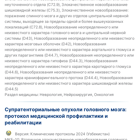
неуточненного отдела (C72.9), Злокачественное новообразование
шишковидной железы (C75.3), Злокачественное новообразование:
поражение спинного мозга и других отделов центральной нервной
системы, выходящее за пределы одной и более вышеуказанных
локализаций (C72.8), Новообразование неопределенного или
неизвестного характера головного мозга и центральной нервной
системы (D43), Новообразование неопределенного или неизвестного
характера мозговых оболочек (D42), Новообразования
неопределенного или неизвестного характера аортального гломуса и
других параганглиев (D44.7), Новообразования неопределенного или
неизвестного характера гипофиза (D44.3), Новообразования
неопределенного или неизвестного характера каротидного гломуса
(D44.6), Новообразования неопределенного или неизвестного
характера краниофарингеального протока (D44.4), Новообразования
неопределенного или неизвестного характера шишковидной железы
(D44.5)
Раздел медицины:
Неврология, Нейрохирургия, Онкология
Супратенториальные опухоли головного мозга:
протокол медицинской профилактики и
реабилитации
Версия:
Клинические протоколы 2024 (Узбекистан)
МКБ-10:
Вторичное злокачественное новообразование головного