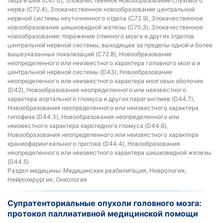
лица и шеи (C47.0), Злокачественное новообразование слухового
нерва (C72.4), Злокачественное новообразование центральной
нервной системы неуточненного отдела (C72.9), Злокачественное
новообразование шишковидной железы (C75.3), Злокачественное
новообразование: поражение спинного мозга и других отделов
центральной нервной системы, выходящее за пределы одной и более
вышеуказанных локализаций (C72.8), Новообразование
неопределенного или неизвестного характера головного мозга и
центральной нервной системы (D43), Новообразование
неопределенного или неизвестного характера мозговых оболочек
(D42), Новообразования неопределенного или неизвестного
характера аортального гломуса и других параганглиев (D44.7),
Новообразования неопределенного или неизвестного характера
гипофиза (D44.3), Новообразования неопределенного или
неизвестного характера каротидного гломуса (D44.6),
Новообразования неопределенного или неизвестного характера
краниофарингеального протока (D44.4), Новообразования
неопределенного или неизвестного характера шишковидной железы
(D44.5)
Раздел медицины:
Медицинская реабилитация, Неврология,
Нейрохирургия, Онкология
Супратенториальные опухоли головного мозга:
протокол паллиативной медицинской помощи