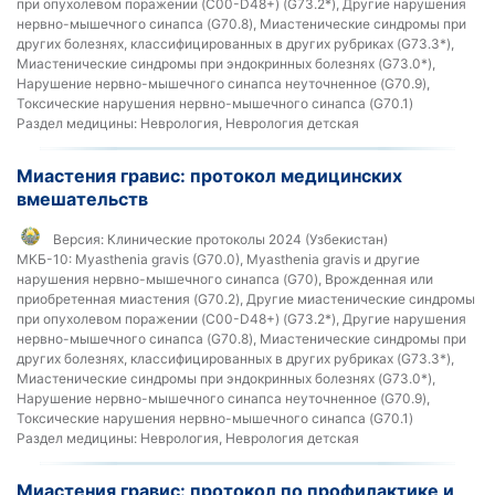
при опухолевом поражении (C00-D48+) (G73.2*), Другие нарушения
нервно-мышечного синапса (G70.8), Миастенические синдромы при
других болезнях, классифицированных в других рубриках (G73.3*),
Миастенические синдромы при эндокринных болезнях (G73.0*),
Нарушение нервно-мышечного синапса неуточненное (G70.9),
Токсические нарушения нервно-мышечного синапса (G70.1)
Раздел медицины:
Неврология, Неврология детская
Миастения гравис: протокол медицинских
вмешательств
Версия:
Клинические протоколы 2024 (Узбекистан)
МКБ-10:
Myasthenia gravis (G70.0), Myasthenia gravis и другие
нарушения нервно-мышечного синапса (G70), Врожденная или
приобретенная миастения (G70.2), Другие миастенические синдромы
при опухолевом поражении (C00-D48+) (G73.2*), Другие нарушения
нервно-мышечного синапса (G70.8), Миастенические синдромы при
других болезнях, классифицированных в других рубриках (G73.3*),
Миастенические синдромы при эндокринных болезнях (G73.0*),
Нарушение нервно-мышечного синапса неуточненное (G70.9),
Токсические нарушения нервно-мышечного синапса (G70.1)
Раздел медицины:
Неврология, Неврология детская
Миастения гравис: протокол по профилактике и