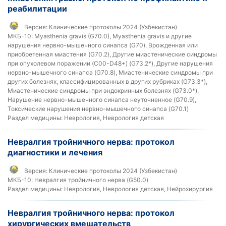
реабилитации
Версия:
Клинические протоколы 2024 (Узбекистан)
МКБ-10:
Myasthenia gravis (G70.0), Myasthenia gravis и другие
нарушения нервно-мышечного синапса (G70), Врожденная или
приобретенная миастения (G70.2), Другие миастенические синдромы
при опухолевом поражении (C00-D48+) (G73.2*), Другие нарушения
нервно-мышечного синапса (G70.8), Миастенические синдромы при
других болезнях, классифицированных в других рубриках (G73.3*),
Миастенические синдромы при эндокринных болезнях (G73.0*),
Нарушение нервно-мышечного синапса неуточненное (G70.9),
Токсические нарушения нервно-мышечного синапса (G70.1)
Раздел медицины:
Неврология, Неврология детская
Невралгия тройничного нерва: протокол
диагностики и лечения
Версия:
Клинические протоколы 2024 (Узбекистан)
МКБ-10:
Невралгия тройничного нерва (G50.0)
Раздел медицины:
Неврология, Неврология детская, Нейрохирургия
Невралгия тройничного нерва: протокол
хирургических вмешательств