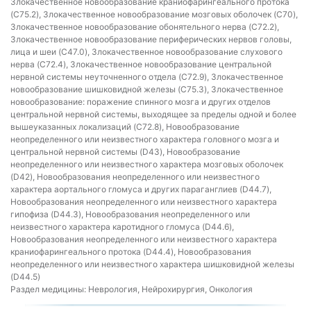
Злокачественное новообразование краниофарингеального протока
(C75.2), Злокачественное новообразование мозговых оболочек (C70),
Злокачественное новообразование обонятельного нерва (C72.2),
Злокачественное новообразование периферических нервов головы,
лица и шеи (C47.0), Злокачественное новообразование слухового
нерва (C72.4), Злокачественное новообразование центральной
нервной системы неуточненного отдела (C72.9), Злокачественное
новообразование шишковидной железы (C75.3), Злокачественное
новообразование: поражение спинного мозга и других отделов
центральной нервной системы, выходящее за пределы одной и более
вышеуказанных локализаций (C72.8), Новообразование
неопределенного или неизвестного характера головного мозга и
центральной нервной системы (D43), Новообразование
неопределенного или неизвестного характера мозговых оболочек
(D42), Новообразования неопределенного или неизвестного
характера аортального гломуса и других параганглиев (D44.7),
Новообразования неопределенного или неизвестного характера
гипофиза (D44.3), Новообразования неопределенного или
неизвестного характера каротидного гломуса (D44.6),
Новообразования неопределенного или неизвестного характера
краниофарингеального протока (D44.4), Новообразования
неопределенного или неизвестного характера шишковидной железы
(D44.5)
Раздел медицины:
Неврология, Нейрохирургия, Онкология