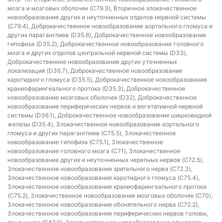
мозга и мозговых оболочек (C79.3), Вторичное злокачественное
новообразование других и неуточненных отделов нервной системы
(C79.4), Доброкачественное новообразование аортального гломуса и
других параганглиев (D35.6), Доброкачественное новообразование
гипофиза (D35.2), Доброкачественное новообразование головного
мозга и других отделов центральной нервной системы (D33),
Доброкачественное новообразование других уточненных
локализаций (D36.7), Доброкачественное новообразование
каротидного гломуса (D35.5), Доброкачественное новообразование
краниофарингеального протока (D35.3), Доброкачественное
новообразование мозговых оболочек (D32), Доброкачественное
новообразование периферических нервов и вегетативной нервной
системы (D36.1), Доброкачественное новообразование шишковидной
железы (D35.4), Злокачественное новообразование аортального
гломуса и других параганглиев (C75.5), Злокачественное
новообразование гипофиза (C75.1), Злокачественное
новообразование головного мозга (C71), Злокачественное
новообразование других и неуточненных черепных нервов (C72.5),
Злокачественное новообразование зрительного нерва (C72.3),
Злокачественное новообразование каротидного гломуса (C75.4),
Злокачественное новообразование краниофарингеального протока
(C75.2), Злокачественное новообразование мозговых оболочек (C70),
Злокачественное новообразование обонятельного нерва (C72.2),
Злокачественное новообразование периферических нервов головы,