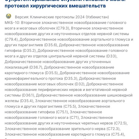
протокол хирургических вмешательств
Версия:
Клинические протоколы 2024 (Узбекистан)
МКБ-10:
Вторичное злокачественное новообразование головного
мозга и мозговых оболочек (C79.3), Вторичное злокачественное
новообразование других и неуточненных отделов нервной системы
(C79.4), Доброкачественное новообразование аортального гломуса и
других параганглиев (D35.6), Доброкачественное новообразование
гипофиза (D35.2), Доброкачественное новообразование головного
мозга и других отделов центральной нервной системы (D33),
Доброкачественное новообразование других уточненных
локализаций (D36.7), Доброкачественное новообразование
каротидного гломуса (D35.5), Доброкачественное новообразование
краниофарингеального протока (D35.3), Доброкачественное
новообразование мозговых оболочек (D32), Доброкачественное
новообразование периферических нервов и вегетативной нервной
системы (D36.1), Доброкачественное новообразование шишковидной
железы (D35.4), Злокачественное новообразование аортального
гломуса и других параганглиев (C75.5), Злокачественное
новообразование гипофиза (C75.1), Злокачественное
новообразование головного мозга (C71), Злокачественное
новообразование других и неуточненных черепных нервов (C72.5),
Злокачественное новообразование зрительного нерва (C72.3),
Злокачественное новообразование каротидного гломуса (C75.4),