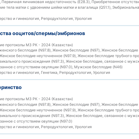
), Первичная яичниковая недостаточность (E28.3), Приобретенное отсутств
ение тела матки с удвоением шейки матки и влагалища (Q51.1), Эмбриональн
рство и гинекология, Репродуктология, Урология
ства ооцитов/спермы/эмбрионов
е протоколы МЗ РК - 2024 (Казахстан)
енского бесплодия (N97.8), Женское бесплодие (N97), Женское бесплодие
 Женское бесплодие неуточненное (N97.9), Женское бесплодие трубного про
икального происхождения (N97.3), Женское бесплодие, связанное с мужск
занное с отсутствием овуляции (N97.0), Мужское бесплодие (N46)
рство и гинекология, Генетика, Репродуктология, Урология
еринство
е протоколы МЗ РК - 2024 (Казахстан)
енского бесплодия (N97.8), Женское бесплодие (N97), Женское бесплодие
 Женское бесплодие неуточненное (N97.9), Женское бесплодие трубного про
икального происхождения (N97.3), Женское бесплодие, связанное с мужск
занное с отсутствием овуляции (N97.0)
рство и гинекология, Репродуктология, Урология