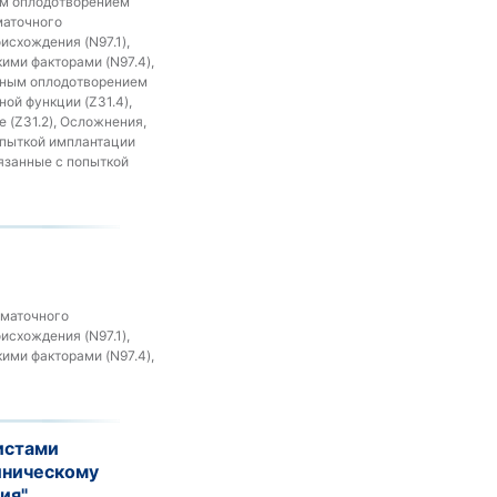
ым оплодотворением
маточного
исхождения (N97.1),
ими факторами (N97.4),
енным оплодотворением
ой функции (Z31.4),
 (Z31.2), Осложнения,
опыткой имплантации
язанные с попыткой
 маточного
исхождения (N97.1),
ими факторами (N97.4),
истами
иническому
ия"