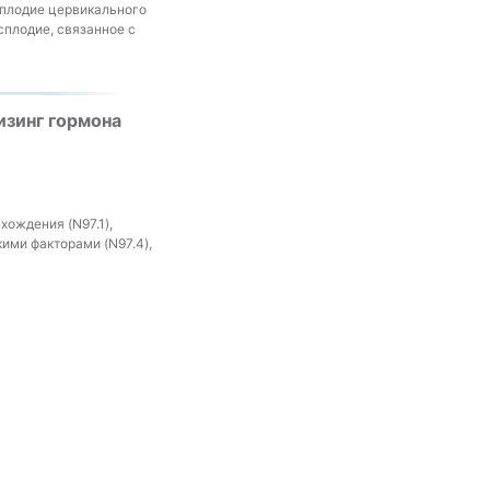
сплодие цервикального
сплодие, связанное с
изинг гормона
ождения (N97.1),
ими факторами (N97.4),
ождения (N97.1),
ими факторами (N97.4),