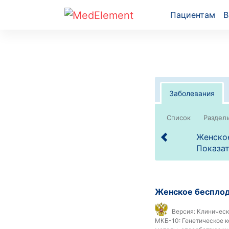
Пациентам
В
Заболевания
Список
Женское
Показат
Женское беспло
Версия:
Клиническ
МКБ-10:
Генетическое к