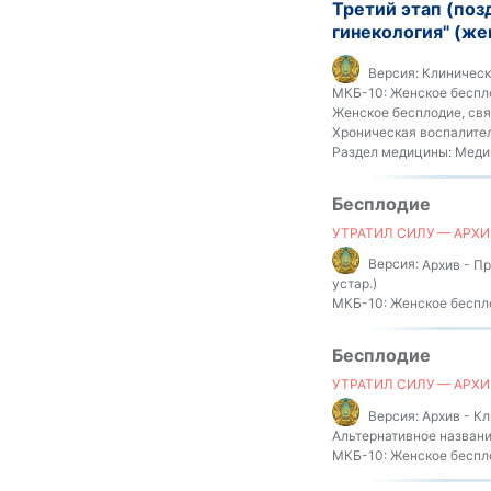
Третий этап (по
гинекология" (ж
Версия:
Клинически
МКБ-10:
Женское беспло
Женское бесплодие, свя
Хроническая воспалитель
Раздел медицины:
Медиц
Бесплодие
УТРАТИЛ СИЛУ — АРХИ
Версия:
Архив - Пр
устар.)
МКБ-10:
Женское беспло
Бесплодие
УТРАТИЛ СИЛУ — АРХИ
Версия:
Архив - Кл
Альтернативное названи
МКБ-10:
Женское беспло