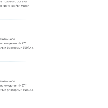
ие полового органа
ая киста шейки матки
 маточного
исхождения (N97.1),
ими факторами (N97.4),
 маточного
исхождения (N97.1),
ими факторами (N97.4),