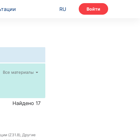
ьтации
RU
Войти
Все материалы
Найдено 17
ии (Z31.8), Другие