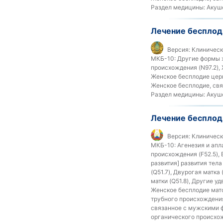
Раздел медицины:
Акуше
Лечение бесплод
Версия:
Клинически
МКБ-10:
Другие формы ж
происхождения (N97.2),
Женское бесплодие церв
Женское бесплодие, свя
Раздел медицины:
Акуше
Лечение бесплод
Версия:
Клиническ
МКБ-10:
Агенезия и апла
происхождения (F52.5),
развития] развития тел
(Q51.7), Двурогая матка
матки (Q51.8), Другие у
Женское бесплодие мато
трубного происхождения
связанное с мужскими ф
органического происхож