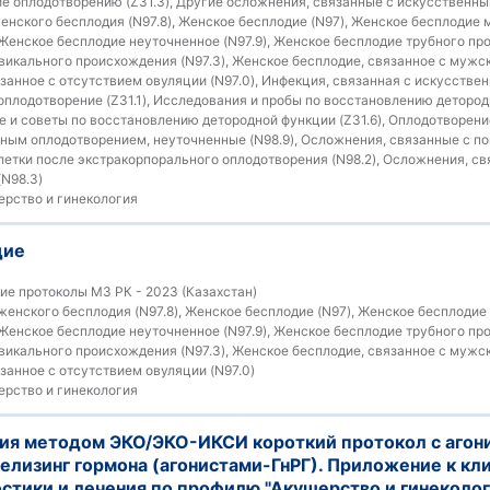
е оплодотворению (Z31.3), Другие осложнения, связанные с искусственн
женского бесплодия (N97.8), Женское бесплодие (N97), Женское бесплодие 
 Женское бесплодие неуточненное (N97.9), Женское бесплодие трубного про
икального происхождения (N97.3), Женское бесплодие, связанное с мужск
занное с отсутствием овуляции (N97.0), Инфекция, связанная с искусств
оплодотворение (Z31.1), Исследования и пробы по восстановлению детородн
 и советы по восстановлению детородной функции (Z31.6), Оплодотворение
ным оплодотворением, неуточненные (N98.9), Осложнения, связанные с п
етки после экстракорпорального оплодотворения (N98.2), Осложнения, св
N98.3)
рство и гинекология
дие
е протоколы МЗ РК - 2023 (Казахстан)
енского бесплодия (N97.8), Женское бесплодие (N97), Женское бесплодие
 Женское бесплодие неуточненное (N97.9), Женское бесплодие трубного про
икального происхождения (N97.3), Женское бесплодие, связанное с мужск
занное с отсутствием овуляции (N97.0)
рство и гинекология
ия методом ЭКО/ЭКО-ИКСИ короткий протокол с агон
елизинг гормона (агонистами-ГнРГ). Приложение к кл
стики и лечения по профилю "Акушерство и гинеколог