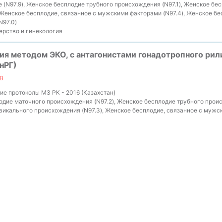
 (N97.9), Женское бесплодие трубного происхождения (N97.1), Женское бе
 Женское бесплодие, связанное с мужскими факторами (N97.4), Женское бе
N97.0)
рство и гинекология
я методом ЭКО, с антагонистами гонадотропного рил
нРГ)
В
е протоколы МЗ РК - 2016 (Казахстан)
дие маточного происхождения (N97.2), Женское бесплодие трубного происх
икального происхождения (N97.3), Женское бесплодие, связанное с мужск
занное с отсутствием овуляции (N97.0)
рство и гинекология
ия методом экстракорпорального оплодотворения
В
ие протоколы 2020-2021 (Беларусь)
дие маточного происхождения (N97.2), Женское бесплодие трубного происх
икального происхождения (N97.3), Женское бесплодие, связанное с мужск
занное с отсутствием овуляции (N97.0)
рство и гинекология