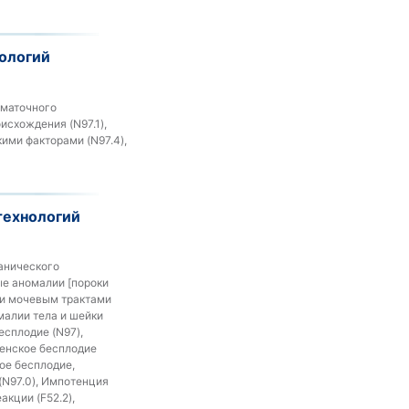
ологий
 маточного
исхождения (N97.1),
ими факторами (N97.4),
технологий
ганического
ые аномалии [пороки
 и мочевым трактами
омалии тела и шейки
есплодие (N97),
Женское бесплодие
ое бесплодие,
(N97.0), Импотенция
кции (F52.2),