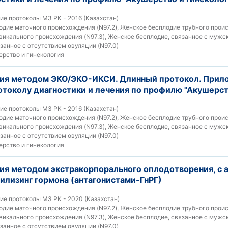
е протоколы МЗ РК - 2016 (Казахстан)
дие маточного происхождения (N97.2), Женское бесплодие трубного происх
икального происхождения (N97.3), Женское бесплодие, связанное с мужск
занное с отсутствием овуляции (N97.0)
рство и гинекология
ия методом ЭКО/ЭКО-ИКСИ. Длинный протокол. Прил
токолу диагностики и лечения по профилю "Акушерст
е протоколы МЗ РК - 2016 (Казахстан)
дие маточного происхождения (N97.2), Женское бесплодие трубного происх
икального происхождения (N97.3), Женское бесплодие, связанное с мужск
занное с отсутствием овуляции (N97.0)
рство и гинекология
ия методом экстракорпорального оплодотворения, с 
илизинг гормона (антагонистами-ГнРГ)
е протоколы МЗ РК - 2020 (Казахстан)
дие маточного происхождения (N97.2), Женское бесплодие трубного происх
икального происхождения (N97.3), Женское бесплодие, связанное с мужск
занное с отсутствием овуляции (N97.0)