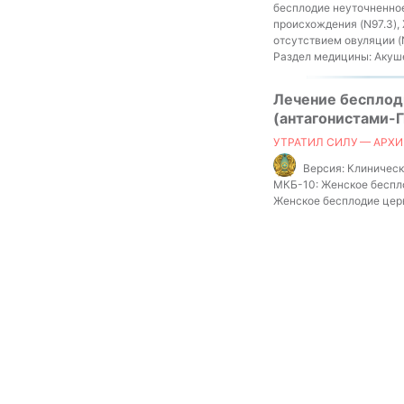
бесплодие неуточненное
происхождения (N97.3),
отсутствием овуляции (
Раздел медицины:
Акуше
Лечение бесплоди
(антагонистами-Г
УТРАТИЛ СИЛУ — АРХИ
Версия:
Клинически
МКБ-10:
Женское беспло
Женское бесплодие церв
Женское бесплодие, свя
Раздел медицины:
Акуше
Лечение бесплод
УТРАТИЛ СИЛУ — АРХИ
Версия:
Клиническ
МКБ-10:
Женское беспло
Женское бесплодие церв
Женское бесплодие, свя
Раздел медицины:
Акуше