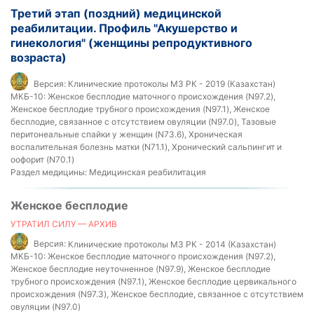
Третий этап (поздний) медицинской
реабилитации. Профиль "Акушерство и
гинекология" (женщины репродуктивного
возраста)
Версия:
Клинические протоколы МЗ РК - 2019 (Казахстан)
МКБ-10:
Женское бесплодие маточного происхождения (N97.2),
Женское бесплодие трубного происхождения (N97.1), Женское
бесплодие, связанное с отсутствием овуляции (N97.0), Тазовые
перитонеальные спайки у женщин (N73.6), Хроническая
воспалительная болезнь матки (N71.1), Хронический сальпингит и
оофорит (N70.1)
Раздел медицины:
Медицинская реабилитация
Женское бесплодие
УТРАТИЛ СИЛУ — АРХИВ
Версия:
Клинические протоколы МЗ РК - 2014 (Казахстан)
МКБ-10:
Женское бесплодие маточного происхождения (N97.2),
Женское бесплодие неуточненное (N97.9), Женское бесплодие
трубного происхождения (N97.1), Женское бесплодие цервикального
происхождения (N97.3), Женское бесплодие, связанное с отсутствием
овуляции (N97.0)