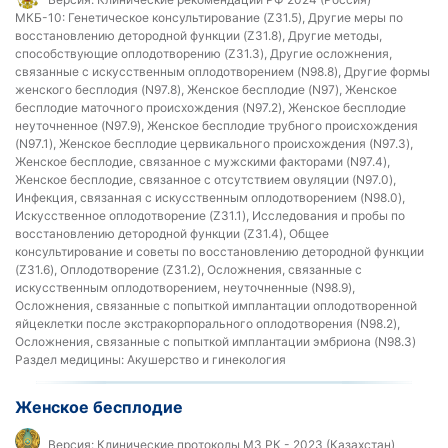
МКБ-10:
Генетическое консультирование (Z31.5), Другие меры по
восстановлению детородной функции (Z31.8), Другие методы,
способствующие оплодотворению (Z31.3), Другие осложнения,
связанные с искусственным оплодотворением (N98.8), Другие формы
женского бесплодия (N97.8), Женское бесплодие (N97), Женское
бесплодие маточного происхождения (N97.2), Женское бесплодие
неуточненное (N97.9), Женское бесплодие трубного происхождения
(N97.1), Женское бесплодие цервикального происхождения (N97.3),
Женское бесплодие, связанное с мужскими факторами (N97.4),
Женское бесплодие, связанное с отсутствием овуляции (N97.0),
Инфекция, связанная с искусственным оплодотворением (N98.0),
Искусственное оплодотворение (Z31.1), Исследования и пробы по
восстановлению детородной функции (Z31.4), Общее
консультирование и советы по восстановлению детородной функции
(Z31.6), Оплодотворение (Z31.2), Осложнения, связанные с
искусственным оплодотворением, неуточненные (N98.9),
Осложнения, связанные с попыткой имплантации оплодотворенной
яйцеклетки после экстракорпорального оплодотворения (N98.2),
Осложнения, связанные с попыткой имплантации эмбриона (N98.3)
Раздел медицины:
Акушерство и гинекология
Женское бесплодие
Версия:
Клинические протоколы МЗ РК - 2023 (Казахстан)