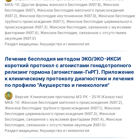
МКБ-10:
Другие формы женского бесплодия (N97.8), Женское
бесплодие (N97), Женское бесплодие маточного происхождения
(N97.2), Женское бесплодие неуточненное (N97.9), Женское бесплодие
трубного происхождения (N97.1), Женское бесплодие цервикального
происхождения (N97.3), Женское бесплодие, связанное с мужскими
факторами (N97.4), Женское бесплодие, связанное с отсутствием
овуляции (N97.0)
Раздел медицины:
Акушерство и гинекология
Лечение бесплодия методом ЭКО/ЭКО-ИКСИ
короткий протокол с агонистами гонадотропного
релизинг гормона (агонистами-ГнРГ). Приложение
к клиническому протоколу диагностики и лечения
по профилю "Акушерство и гинекология"
Версия:
Клинические протоколы МЗ РК - 2016 (Казахстан)
МКБ-10:
Женское бесплодие маточного происхождения (N97.2),
Женское бесплодие трубного происхождения (N97.1), Женское
бесплодие цервикального происхождения (N97.3), Женское
бесплодие, связанное с мужскими факторами (N97.4), Женское
бесплодие, связанное с отсутствием овуляции (N97.0)
Раздел медицины:
Акушерство и гинекология