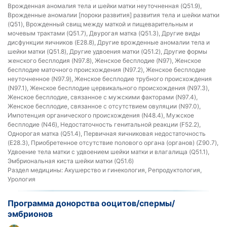
Врожденная аномалия тела и шейки матки неуточненная (Q51.9),
Врожденные аномалии [пороки развития] развития тела и шейки матки
(Q51), Врожденный свищ между маткой и пищеварительным и
мочевым трактами (Q51.7), Двурогая матка (Q51.3), Другие виды
дисфункции яичников (E28.8), Другие врожденные аномалии тела и
шейки матки (Q51.8), Другие удвоения матки (Q51.2), Другие формы
женского бесплодия (N97.8), Женское бесплодие (N97), Женское
бесплодие маточного происхождения (N97.2), Женское бесплодие
неуточненное (N97.9), Женское бесплодие трубного происхождения
(N97.1), Женское бесплодие цервикального происхождения (N97.3),
Женское бесплодие, связанное с мужскими факторами (N97.4),
Женское бесплодие, связанное с отсутствием овуляции (N97.0),
Импотенция органического происхождения (N48.4), Мужское
бесплодие (N46), Недостаточность генитальной реакции (F52.2),
Однорогая матка (Q51.4), Первичная яичниковая недостаточность
(E28.3), Приобретенное отсутствие полового органа (органов) (Z90.7),
Удвоение тела матки с удвоением шейки матки и влагалища (Q51.1),
Эмбриональная киста шейки матки (Q51.6)
Раздел медицины:
Акушерство и гинекология, Репродуктология,
Урология
Программа донорства ооцитов/спермы/
эмбрионов