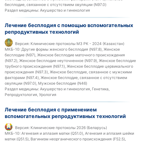
бесплодие, связанное с отсутствием овуляции (N97.0)
Раздел медицины:
Акушерство и гинекология
Лечение бесплодия с помощью вспомогательных
репродуктивных технологий
Версия:
Клинические протоколы МЗ РК - 2024 (Казахстан)
МКБ-10:
Другие формы женского бесплодия (N97.8), Женское
бесплодие (N97), Женское бесплодие маточного происхождения
(N97.2), Женское бесплодие неуточненное (N97.9), Женское бесплодие
трубного происхождения (N97.1), Женское бесплодие цервикального
происхождения (N97.3), Женское бесплодие, связанное с мужскими
факторами (N97.4), Женское бесплодие, связанное с отсутствием
овуляции (N97.0), Мужское бесплодие (N46)
Раздел медицины:
Акушерство и гинекология, Генетика,
Репродуктология, Урология
Лечение бесплодия с применением
вспомогательных репродуктивных технологий
Версия:
Клинические протоколы 2026 (Беларусь)
МКБ-10:
Агенезия и аплазия матки (Q51.0), Агенезия и аплазия шейки
матки (Q51.5), Вагинизм неорганического происхождения (F52.5),