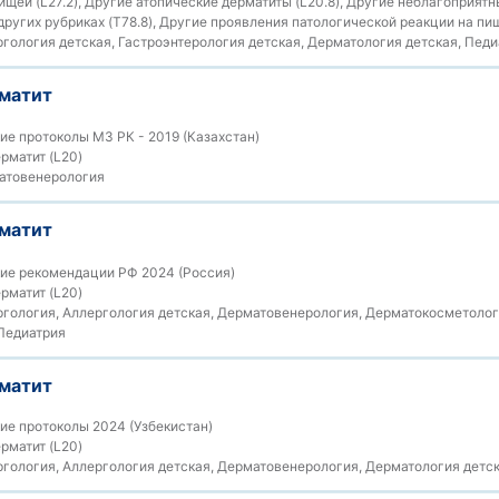
щей (L27.2), Другие атопические дерматиты (L20.8), Другие неблагоприятн
ругих рубриках (T78.8), Другие проявления патологической реакции на пищ
гология детская, Гастроэнтерология детская, Дерматология детская, Педи
матит
е протоколы МЗ РК - 2019 (Казахстан)
рматит (L20)
атовенерология
матит
ие рекомендации РФ 2024 (Россия)
рматит (L20)
гология, Аллергология детская, Дерматовенерология, Дерматокосметолог
Педиатрия
матит
е протоколы 2024 (Узбекистан)
рматит (L20)
гология, Аллергология детская, Дерматовенерология, Дерматология детс