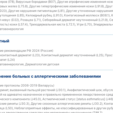
ров (I78), Вирусные бородавки (B07), Другие атрофические изменения кожи
овых желез (L75.8), Другие гипертрофические изменения кожи (L91.8), Др
D23), Другие нарушения пигментации (L81), Другие уточненные нарушения 
толщения (L85), Келоидный рубец (L91.0), Контагиозный моллюск (B08.1), 
невус (D22), Розацеа (L71), Себорейный дерматит неуточненный (L21.9), Се
ость) кожи (L57.4), Триходермальная киста (L72.1), Угри (L70), Эпидермальн
атовенерология
тный
ие рекомендации РФ 2024 (Россия)
контактный дерматит (L23), Контактный дерматит неуточненный (L25), Про
матит (L24)
товенерология, Дерматология детская
ечение больных с аллергическими заболеваниями
ие протоколы 2006-2019 (Беларусь)
ринит, вызванный пыльцой растений (J30.1), Анафилактический шок, обус
й на адекватно назначенное и правильно примененное лекарственное средс
ского компонента (J45.0), Астматический статус [status asthmaticus] (J46
ские риниты (J30.3), Другие сезонные аллергические риниты (J30.2), Конт
ица (L50), Неблагоприятные эффекты, не классифицированные в других рубр
 на лекарственное средство или медикаменты неуточненная (T88.7)