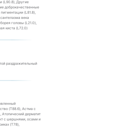
 (L90.8), Другие
угие доброкачественные
пигментации (L81.8),
Ксантелазма века
борея головы (L21.0),
ая киста (L72.0)
стой раздражительный
ловленный
тво (T88.6), Астма с
), Атопический дерматит
акт с шершнями, осами и
иках (T78),