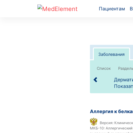
Пациентам
В
Заболевания
Список
Дермати
Показат
Аллергия к белка
Версия:
Клиническ
МКБ-10:
Аллергический и