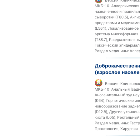
Версия:
Клиническ
МКБ-10:
Аллергическая 
назначенное и правильн
сыворотки (T80.5), Анг
средствами и медикамен
(L56.1), Локализованно
эритема многоформная (
(T88.7), Раздражительн
Токсический эпидермаль
Раздел медицины:
Аллер
Доброкачественн
(взрослое населе
Версия:
Клиническ
МКБ-10:
Анальный [задн
Аногенитальный зуд неу
(K64), Герпетические и
новообразование заднег
(D12.8), Другие уточнен
киста (L05), Ректальный
Раздел медицины:
Гастр
Проктология, Хирургия