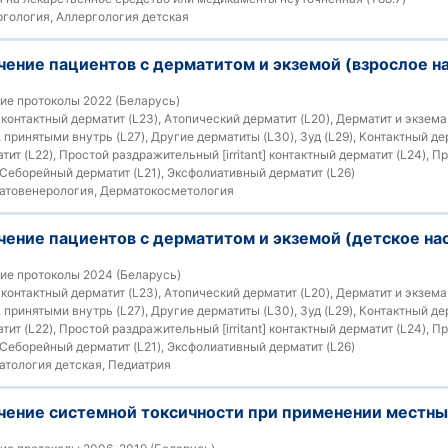
гология, Аллергология детская
чение пациентов с дерматитом и экземой (взрослое н
ие протоколы 2022 (Беларусь)
онтактный дерматит (L23), Атопический дерматит (L20), Дерматит и экзема
принятыми внутрь (L27), Другие дерматиты (L30), Зуд (L29), Контактный д
тит (L22), Простой раздражительный [irritant] контактный дерматит (L24), 
 Себорейный дерматит (L21), Эксфолиативный дерматит (L26)
товенерология, Дерматокосметология
чение пациентов с дерматитом и экземой (детское на
ие протоколы 2024 (Беларусь)
онтактный дерматит (L23), Атопический дерматит (L20), Дерматит и экзема
принятыми внутрь (L27), Другие дерматиты (L30), Зуд (L29), Контактный д
тит (L22), Простой раздражительный [irritant] контактный дерматит (L24), 
 Себорейный дерматит (L21), Эксфолиативный дерматит (L26)
тология детская, Педиатрия
ечение системной токсичности при применении местны