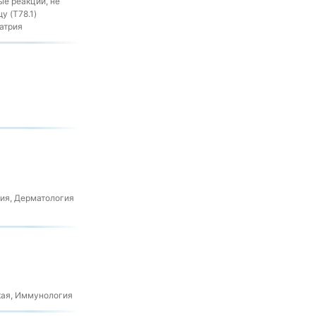
ые реакции, не
у (T78.1)
атрия
ия, Дерматология
кая, Иммунология