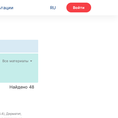
ьтации
RU
Войти
Все материалы
Найдено 48
4), Дерматит,