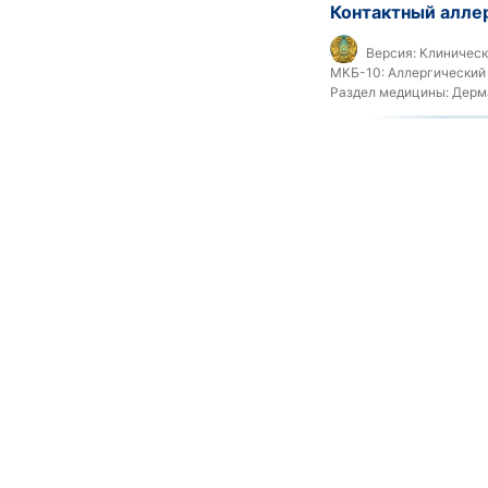
Контактный алле
Версия:
Клинически
МКБ-10:
Аллергический 
Раздел медицины:
Дерма
Лекарственная ги
клиническими пр
Версия:
Клинически
МКБ-10:
Аллергическая 
назначенное и правильн
сыворотки (T80.5), Анги
высыпание на коже, выз
(L51.8), Лекарственная
лекарственными средств
реакция на лекарственн
вызванный лекарственны
(L51.2)
Раздел медицины:
Аллер
Национальный кл
современные под