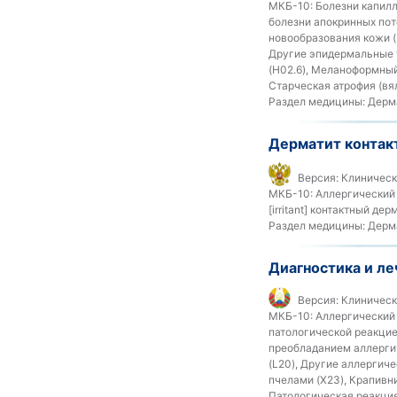
МКБ-10:
Болезни капилля
болезни апокринных пот
новообразования кожи (
Другие эпидермальные у
(H02.6), Меланоформный 
Старческая атрофия (вял
Раздел медицины:
Дерм
Дерматит контак
Версия:
Клиническ
МКБ-10:
Аллергический 
[irritant] контактный дер
Раздел медицины:
Дерма
Диагностика и л
Версия:
Клиническ
МКБ-10:
Аллергический 
патологической реакцие
преобладанием аллергиче
(L20), Другие аллергиче
пчелами (X23), Крапивн
Патологическая реакция