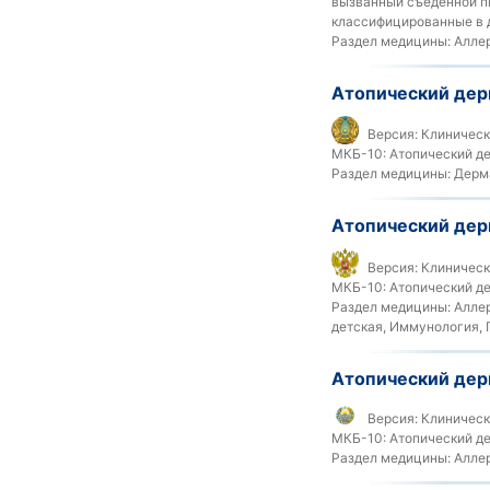
вызванный съеденной пи
классифицированные в д
Раздел медицины:
Аллер
Атопический дер
Версия:
Клинически
МКБ-10:
Атопический де
Раздел медицины:
Дерм
Атопический дер
Версия:
Клиническ
МКБ-10:
Атопический де
Раздел медицины:
Аллер
детская, Иммунология, 
Атопический дер
Версия:
Клинически
МКБ-10:
Атопический де
Раздел медицины:
Аллер