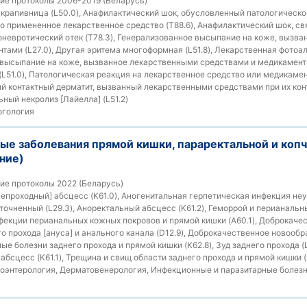
ие протоколы 2006-2019 (Беларусь)
крапивница (L50.0), Анафилактический шок, обусловленный патологическо
о примененное лекарственное средство (T88.6), Анафилактический шок, с
ионевротический отек (T78.3), Генерализованное высыпание на коже, вызв
тами (L27.0), Другая эритема многоформная (L51.8), Лекарственная фотоа
е высыпание на коже, вызванное лекарственными средствами и медикамента
L51.0), Патологическая реакция на лекарственное средство или медикаме
ый контактный дерматит, вызванный лекарственными средствами при их конт
ный некролиз [Лайелла] (L51.2)
гология
ые заболевания прямой кишки, параректальной и коп
ние)
ие протоколы 2022 (Беларусь)
епроходный] абсцесс (K61.0), Аногенитальная герпетическая инфекция неу
точненный (L29.3), Аноректальный абсцесс (K61.2), Геморрой и перианаль
нфекции перианальных кожных покровов и прямой кишки (A60.1), Доброкаче
о прохода [ануса] и анального канала (D12.9), Доброкачественное новооб
ные болезни заднего прохода и прямой кишки (K62.8), Зуд заднего прохода 
 абсцесс (K61.1), Трещина и свищ области заднего прохода и прямой кишки 
оэнтерология, Дерматовенерология, Инфекционные и паразитарные болезн