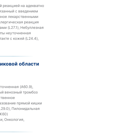
й реакцией на адекватно
вязанный с введением
анное лекарственными
ллергическая реакция
ми (L27.1), Небуллезная
нты неуточненная
акте с кожей (L24.4),
чиковой области
точненная (A60.9),
ный венозный тромбоз
ственное
разование прямой кишки
(L29.0), Пилонидальная
(K60)
и, Онкология,