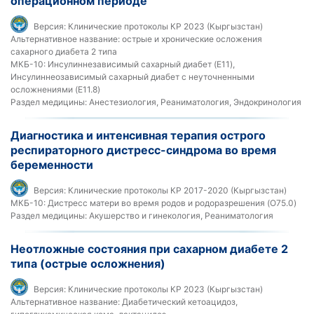
операционном периоде
Версия:
Клинические протоколы КР 2023 (Кыргызстан)
Альтернативное название:
острые и хронические осложения
сахарного диабета 2 типа
МКБ-10:
Инсулиннезависимый сахарный диабет (E11),
Инсулиннеозависимый сахарный диабет с неуточненными
осложнениями (E11.8)
Раздел медицины:
Анестезиология, Реаниматология, Эндокринология
Диагностика и интенсивная терапия острого
респираторного дистресс-синдрома во время
беременности
Версия:
Клинические протоколы КР 2017-2020 (Кыргызстан)
МКБ-10:
Дистресс матери во время родов и родоразрешения (O75.0)
Раздел медицины:
Акушерство и гинекология, Реаниматология
Неотложные состояния при сахарном диабете 2
типа (острые осложнения)
Версия:
Клинические протоколы КР 2023 (Кыргызстан)
Альтернативное название:
Диабетический кетоацидоз,