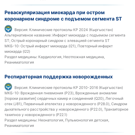
Реваскуляризация миокарда при остром
коронарном синдроме с подъемом сегмента ST
Версия:
Клинические протоколы КР 2024 (Кыргызстан)
Альтернативное название:
Инфаркт миокарда с подъемом сегмента
ST; Острый коронарный синдром с элевацией сегмента ST
МКБ-10:
Острый инфаркт миокарда (I21), Повторный инфаркт
миокарда (I22)
Раздел медицины:
Кардиология, Неотложная медицина,
Реаниматология
Респираторная поддержка новорожденных
Версия:
Клинические протоколы КР 2010-2016 (Кыргызстан)
МКБ-10:
Врожденная пневмония (P23), Врожденные аномалии
[пороки развития] сердечных камер и соединений (Q20), Легочный
отек (J81), Первичный ателектаз у новорожденного (P28.0), Синдром
дыхательного расстройства у новорожденного (P22.0), Транзиторное
тахипноэ у новорожденного (P22.1)
Раздел медицины:
Неонатология, Пульмонология детская,
Реаниматология