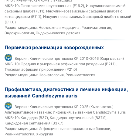
гипогликемическая кома, лактацидоз
МКБ-10:
Гипогликемия неуточненная (E16.2), Инсулиннезависимый
сахарный диабет (E11), Инсулиннеозависимый сахарный диабет с
кетоацидозом (E11.1), Инсулиннеозависимый сахарный диабет с комой
(E11.0)
Раздел медицины:
Неотложная медицина, Реаниматология,
Эндокринология, Эндокринология детская
Первичная реанимация новорожденных
Версия:
Клинические протоколы КР 2010-2016 (Кыргызстан)
МКБ-10:
Средняя и умеренная асфиксия при рождении (P21.1),
Тяжелая асфиксия при рождении (P21.0)
Раздел медицины:
Неонатология, Реаниматология
Профилактика, диагностика и лечение инфекции,
вызванной Candidozyma auris
Версия:
Клинические протоколы КР 2025 (Кыргызстан)
Альтернативное название:
Инфекция, вызванная Candidozyma auris
МКБ-10:
Кандидоз (B37), Кандидоз неуточненный (B37.9),
Кандидозная септицемия (B37.7)
Раздел медицины:
Инфекционные и паразитарные болезни,
Реаниматология, Хирургия