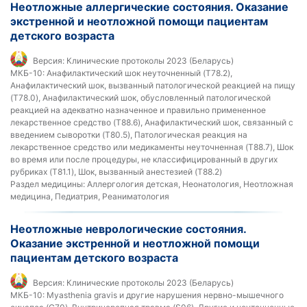
Неотложные аллергические состояния. Оказание
экстренной и неотложной помощи пациентам
детского возраста
Версия:
Клинические протоколы 2023 (Беларусь)
МКБ-10:
Анафилактический шок неуточненный (T78.2),
Анафилактический шок, вызванный патологической реакцией на пищу
(T78.0), Анафилактический шок, обусловленный патологической
реакцией на адекватно назначенное и правильно примененное
лекарственное средство (T88.6), Анафилактический шок, связанный с
введением сыворотки (T80.5), Патологическая реакция на
лекарственное средство или медикаменты неуточненная (T88.7), Шок
во время или после процедуры, не классифицированный в других
рубриках (T81.1), Шок, вызванный анестезией (T88.2)
Раздел медицины:
Аллергология детская, Неонатология, Неотложная
медицина, Педиатрия, Реаниматология
Неотложные неврологические состояния.
Оказание экстренной и неотложной помощи
пациентам детского возраста
Версия:
Клинические протоколы 2023 (Беларусь)
МКБ-10:
Myasthenia gravis и другие нарушения нервно-мышечного