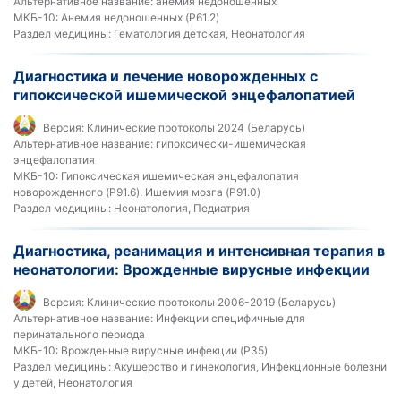
Альтернативное название:
анемия недоношенных
МКБ-10:
Анемия недоношенных (P61.2)
Раздел медицины:
Гематология детская, Неонатология
Диагностика и лечение новорожденных с
гипоксической ишемической энцефалопатией
Версия:
Клинические протоколы 2024 (Беларусь)
Альтернативное название:
гипоксически-ишемическая
энцефалопатия
МКБ-10:
Гипоксическая ишемическая энцефалопатия
новорожденного (P91.6), Ишемия мозга (P91.0)
Раздел медицины:
Неонатология, Педиатрия
Диагностика, реанимация и интенсивная терапия в
неонатологии: Врожденные вирусные инфекции
Версия:
Клинические протоколы 2006-2019 (Беларусь)
Альтернативное название:
Инфекции специфичные для
перинатального периода
МКБ-10:
Врожденные вирусные инфекции (P35)
Раздел медицины:
Акушерство и гинекология, Инфекционные болезни
у детей, Неонатология