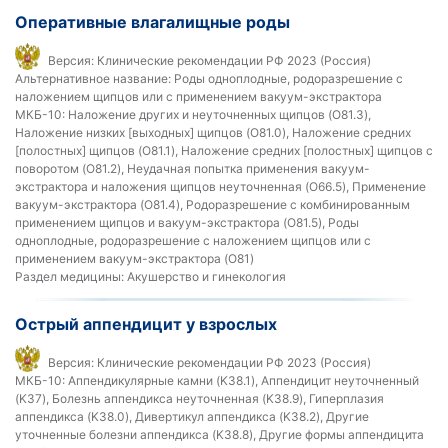
Оперативные влагалищные роды
Версия:
Клинические рекомендации РФ 2023 (Россия)
Альтернативное название:
Роды одноплодные, родоразрешение с
наложением щипцов или с применением вакуум-экстрактора
МКБ-10:
Наложение других и неуточненных щипцов (O81.3),
Наложение низких [выходных] щипцов (O81.0), Наложение средних
[полостных] щипцов (O81.1), Наложение средних [полостных] щипцов с
поворотом (O81.2), Неудачная попытка применения вакуум-
экстрактора и наложения щипцов неуточненная (O66.5), Применение
вакуум-экстрактора (O81.4), Родоразрешение с комбинированным
применением щипцов и вакуум-экстрактора (O81.5), Роды
одноплодные, родоразрешение с наложением щипцов или с
применением вакуум-экстрактора (O81)
Раздел медицины:
Акушерство и гинекология
Острый аппендицит у взрослых
Версия:
Клинические рекомендации РФ 2023 (Россия)
МКБ-10:
Аппендикулярные камни (K38.1), Аппендицит неуточненный
(K37), Болезнь аппендикса неуточненная (K38.9), Гиперплазия
аппендикса (K38.0), Дивертикул аппендикса (K38.2), Другие
уточненные болезни аппендикса (K38.8), Другие формы аппендицита