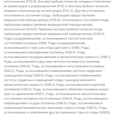
неуточненная (P20.9), Внутриутробная гипоксия, впервые отмеченная
во время родов и родоразрешения (P20.1), Внутриутробная гипоксия,
впервые отмеченная до начала родов (P20.0), Другие уточненные
отклонения в состоянии плода, требующие предоставления
медицинской помощи матери (O36.8), Отклонение в состоянии плода,
требующее предоставления медицинской помощи матери,
неуточненное (O36.9), Признаки внутриутробной гипоксии плода,
требующие предоставления медицинской помощи матери (O36.3),
Роды и родоразрешение, осложнившиеся патологическим
состоянием пуповины (O69), Роды и родоразрешение,
осложнившиеся стрессом плода [дистресс] (O68), Роды,
осложнившиеся выпадением пуповины (O69.0), Роды,
осложнившиеся выходом мекония в амниотическую жидкость (O68.1),
Роды, осложнившиеся другими патологическими состояниями
пуповины (O69.8), Роды, осложнившиеся запутыванием пуповины
(O69.2), Роды, осложнившиеся изменениями частоты сердечных
сокращений плода (O68.0), Роды, осложнившиеся изменениями
частоты сердечных сокращений плода с выходом мекония в
амниотическую жидкость (O68.2), Роды, осложнившиеся короткой
пуповиной (O69.3), Роды, осложнившиеся обвитием пуповины вокруг
шеи со сдавлением (O69.1), Роды, осложнившиеся патологическим
состоянием пуповины неуточненным (O69.9), Роды, осложнившиеся
повреждением сосудов пуповины (O69.5), Роды, осложнившиеся
появлением биохимических признаков стресса плода (O68.3), Роды,
осложнившиеся появлением других признаков стресса плода (O68.8),