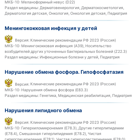
МКБ-10:
Меланоформный невус (D22)
Раздел медицины:
Дерматовенерология, Дерматокосметология,
Дерматология детская, Онкология, Онкология детская, Педиатрия
Менингококковая инфекция у детей
Версия:
Клинические рекомендации РФ 2023 (Россия)
МКБ-10:
Менингококковая инфекция (A39), Носительство
возбудителей других уточненных бактериальных болезней (Z22.3)
Раздел медицины:
Инфекционные болезни у детей, Педиатрия
Нарушение обмена фосфора. Гипофосфатазия
Версия:
Клинические рекомендации РФ 2023 (Россия)
МКБ-10:
Нарушения обмена фосфора (E83.3)
Раздел медицины:
Генетика, Медицинская реабилитация, Педиатрия
Нарушения липидного обмена
Версия:
Клинические рекомендации РФ 2023 (Россия)
МКБ-10:
Гиперхиломикронемия (E78.3), Другие гиперлипидемии
(E78.4), Смешанная гиперлипидемия (E78.2), Чистая
гиперглицеридемия (E78.1), Чистая гиперхолестеринемия (E78.0)