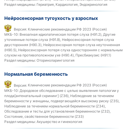
Раздел медицины:
Гериатрия, Кардиология, Эндокринология
Нейросенсорная тугоухость у взрослых
Версия:
Клинические рекомендации РФ 2023 (Россия)
МКБ-10:
Внезапная идиопатическая потеря слуха (H91.2), Другие
уточненные потери слуха (H91.8), Нейросенсорная потеря слуха
двусторонняя (H90.3), Нейросенсорная потеря слуха неуточненная
(H90.5), Нейросенсорная потеря слуха односторонняя с нормальным
слухом на противоположном ухе (H90.4), Пресбиакузис (H91.1)
Раздел медицины:
Оториноларингология
Нормальная беременность
Версия:
Клинические рекомендации РФ 2023 (Россия)
МКБ-10:
Дородовое обследование с целью выявления патологии у
плода[антенатальный скрининг] (Z36), Наблюдение за течением
беременности у женщины, подвергающейся высокому риску (Z35),
Наблюдение за течением нормальной беременности (Z34),
Обследование и тесты для установления беременности (Z32),
Состояние, свойственное беременности (Z33)
Раздел медицины:
Акушерство и гинекология