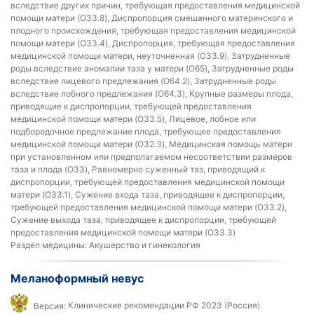
вследствие других причин, требующая предоставления медицинской
помощи матери (O33.8), Диспропорция смешанного материнского и
плодного происхождения, требующая предоставления медицинской
помощи матери (O33.4), Диспропорция, требующая предоставления
медицинской помощи матери, неуточненная (O33.9), Затрудненные
роды вследствие аномалии таза у матери (O65), Затрудненные роды
вследствие лицевого предлежания (O64.2), Затрудненные роды
вследствие лобного предлежания (O64.3), Крупные размеры плода,
приводящие к диспропорции, требующей предоставления
медицинской помощи матери (O33.5), Лицевое, лобное или
подбородочное предлежание плода, требующее предоставления
медицинской помощи матери (O32.3), Медицинская помощь матери
при установленном или предполагаемом несоответствии размеров
таза и плода (O33), Равномерно суженный таз, приводящий к
диспропорции, требующей предоставления медицинской помощи
матери (O33.1), Сужение входа таза, приводящее к диспропорции,
требующей предоставления медицинской помощи матери (O33.2),
Сужение выхода таза, приводящее к диспропорции, требующей
предоставления медицинской помощи матери (O33.3)
Раздел медицины:
Акушерство и гинекология
Меланоформный невус
Версия:
Клинические рекомендации РФ 2023 (Россия)