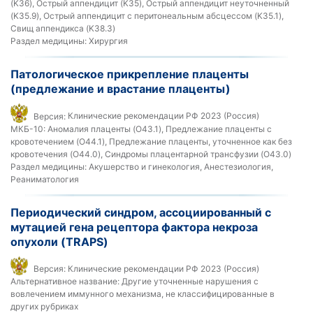
(K36), Острый аппендицит (K35), Острый аппендицит неуточненный
(K35.9), Острый аппендицит с перитонеальным абсцессом (K35.1),
Свищ аппендикса (K38.3)
Раздел медицины:
Хирургия
Патологическое прикрепление плаценты
(предлежание и врастание плаценты)
Версия:
Клинические рекомендации РФ 2023 (Россия)
МКБ-10:
Аномалия плаценты (O43.1), Предлежание плаценты с
кровотечением (O44.1), Предлежание плаценты, уточненное как без
кровотечения (O44.0), Синдромы плацентарной трансфузии (O43.0)
Раздел медицины:
Акушерство и гинекология, Анестезиология,
Реаниматология
Периодический синдром, ассоциированный с
мутацией гена рецептора фактора некроза
опухоли (TRAPS)
Версия:
Клинические рекомендации РФ 2023 (Россия)
Альтернативное название:
Другие уточненные нарушения с
вовлечением иммунного механизма, не классифицированные в
других рубриках