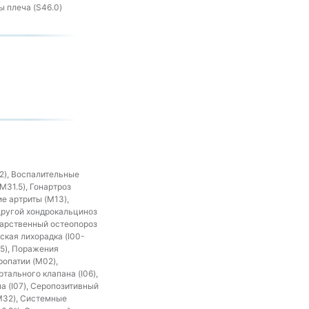
 плеча (S46.0)
2), Воспалительные
M31.5), Гонартроз
ие артриты (M13),
Другой хондрокальциноз
екарственный остеопороз
ская лихорадка (I00-
15), Поражения
ропатии (M02),
тального клапана (I06),
а (I07), Серопозитивный
(M32), Системные