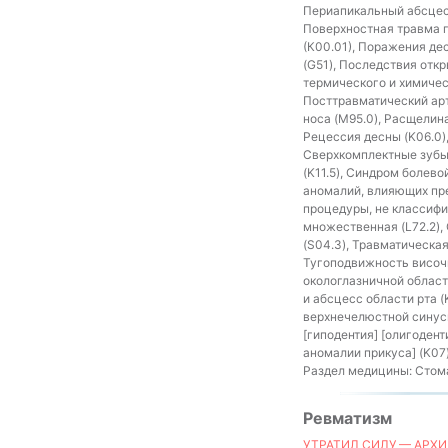
Периапикальный абсцесс
Поверхностная травма г
(К00.01), Поражения де
(G51), Последствия откр
термического и химичес
Посттравматический арт
носа (M95.0), Расщелина
Рецессия десны (K06.0)
Сверхкомплектные зубы (
(K11.5), Синдром болев
аномалий, влияющих пре
процедуры, не классифиц
множественная (L72.2),
(S04.3), Травматическая
Тугоподвижность височн
окологлазничной области
и абсцесс области рта (
верхнечелюстной синусит
[гиподентия] [олигоден
аномалии прикуса] (K07)
Раздел медицины:
Стома
Ревматизм
УТРАТИЛ СИЛУ — АРХИ