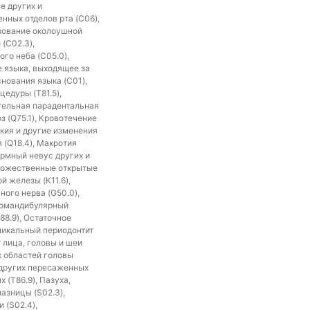
е других и
нных отделов рта (C06),
азование околоушной
(C02.3),
го неба (C05.0),
 языка, выходящее за
нования языка (C01),
едуры (T81.5),
ительная парадентальная
з (Q75.1), Кровотечение
кия и другие изменения
 (Q18.4), Макротия
ормный невус других и
 Множественные открытые
 железы (K11.6),
ного нерва (G50.0),
уломандибулярный
88.9), Остаточное
апикальный периодонтит
 лица, головы и шеи
их областей головы
 других пересаженных
 (T86.9), Пазуха,
лазницы (S02.3),
 (S02.4),