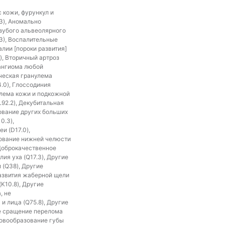
 кожи, фурункул и
.3), Аномально
ззубого альвеолярного
63), Воспалительные
лии [пороки развития]
), Вторичный артроз
мангиома любой
ическая гранулема
4.0), Глоссодиния
улема кожи и подкожной
L92.2), Декубитальная
зование других больших
0.3),
и (D17.0),
зование нижней челюсти
 Доброкачественное
ия уха (Q17.3), Другие
 (Q38), Другие
развития жаберной щели
K10.8), Другие
, не
и лица (Q75.8), Другие
ое сращение перелома
новообразование губы