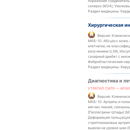
поражения соединительн
склероз (M34), Узелков
Раздел медицины:
Карди
Хирургическая ин
Версия:
Клиническ
МКБ-10:
Абсцесс кожи, ф
клетчатки, не классифиц
излучением (L59), Инс
сахарный диабет с множ
Фибробластические нар
Раздел медицины:
Хиру
Диагностика и л
УТРАТИЛ СИЛУ — АРХИ
Версия:
Клиническ
МКБ-10:
Артриты и поли
мягких тканей, связанн
[Пеллегрини-Штиды] (M7
Деформация пальца(цев)
стрептококковые артрит
вывихи на уровне шеи (