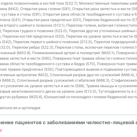
отдела позвоночника и костей таза (S32.7), Множественные переломы шейн
ка (M42), Открытая рана голени (S81), Открытая рана запястья и кисти (S6
сустава и стопы (S91), Открытая рана области тазобедренного сустава и б
 плеча (S41), Открытая рана предплечья (S51), Перелом бедренной кости (S
м второго шейного позвонка (S12.1), Перелом голени, включая голеностопн
, Перелом грудного позвонка (S22.0), Перелом других уточненных шейных п
, Перелом костей предплечья (S52), Перелом на уровне запястья и кисти (
а (S42), Перелом первого шейного позвонка (S12.0), Перелом подвздошной 
S32.0), Перелом ребра (S22.3), Перелом стопы, исключая перелом голеност
чненный (M00.9), Пневмококковый артрит и полиартрит (M00.1), Поверхнос
равма запястья и кисти (S60), Поверхностная травма области голеностопно
равма области тазобедренного сустава и бедра (S70), Поверхностная травм
тная травма предплечья (S50), Повторяющиеся вывихи и подвывихи сустав
активные артропатии (M02), Спонтанный разрыв других сухожилий (M66.4),
 (M66.2), Спонтанный разрыв сухожилий сгибателей (M66.3), Стафилококко
и сухожилия на уровне запястья и кисти (S66), Травма мышцы и сухожили
разрыв межпозвоночного диска на уровне шеи (S13.0), Тугоподвижность в с
ругих рубриках (M25.6), Юношеский остеохондроз головки бедренной кост
атология и ортопедия
ечение пациентов с заболеваниями челюстно-лицевой 
В