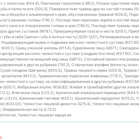
 с полостью (K04.6), Пиогенная гранулема (L98.0), Плохое срастание пере
убы и полости рта (S00.5), Поверхностная травма других частей головы (S0
сны и беззубого альвеолярного края, обусловленные травмой (K06.2), Пор
ытого ранения головы (T90.1), Последствия перелома черепа и костей лица
кого ожога и отморожения головы и шеи (T95.0), Последствия травмы чере
роз других суставов (M19.1), Преаурикулярная пазуха и киста (Q18.1), Пр
 губы и неба [заячья губа и волчья пасть] (Q35-Q37), Ретенированные и и
, Рецидивирующий вывих и подвывих височно-челюстного сустава (К07.62), 
K00.1), Свищ слюнной железы (K11.4), Сдавленное лицо (Q67.1), Сиаладенит
ой дисфункции височно-челюстного сустава [синдром Костена] (К07.60), 
имущественно на внешний вид лица (Q87.0), Случайный прокол или разры
ированный в других рубриках (T81.2), Старческая атрофия (вялость) кожи 
 Сухой синдром [Шегрена] (M35.0), Травма лицевого нерва (S04.5), Травма
 артропатия (M12.5), Травматическая подкожная эмфизема (T79.7), Триходер
о-челюстного сустава, не классифицированная в других рубриках (К07.64)
 (S00.1), Фиброзный эпулис (К06.82), Флебит и тромбофлебит других локали
K12.2), Флегмона лица (L03.2), Хронический апикальный периодонтит (K04.5
 (J32.0), Хронический гингивит (K05.1), Хронический пародонтит (K05.3), 
тия] (К00.00), Челюстно-лицевой дизостоз (Q75.4), Челюстно-лицевые ано
, Эпидермальная киста (L72.0)
тология, Челюстно-лицевая хирургия
В