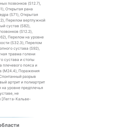
ых позвонков (S12.7),
1), Открытая рана
едра (S71), Открытая
72), Перелом вертлужной
ый сустав (S82),
озвонков (S12.2),
S62), Перелом на уровне
кости (S32.3), Перелом
опного сустава (S92),
тная травма голени
го сустава и стопы
а плечевого пояса и
а (M24.4), Поражения
 Спонтанный разрыв
вый артрит и полиартрит
я на уровне предплечья
уставе, не
и [Легга-Кальве-
области