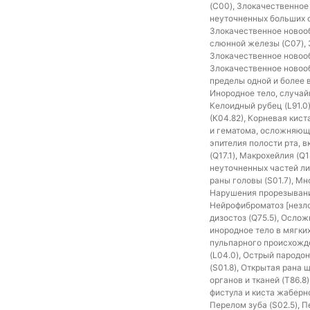
(C00), Злокачественное
неуточненных больших с
Злокачественное новоо
слюнной железы (C07), 
Злокачественное новооб
Злокачественное новооб
пределы одной и более 
Инородное тело, случай
Келоидный рубец (L91.0)
(К04.82), Корневая кист
и гематома, осложняющи
эпителия полости рта, в
(Q17.1), Макрохейлия (
неуточненных частей ли
раны головы (S01.7), М
Нарушения прорезывания
Нейрофиброматоз [незло
дизостоз (Q75.5), Осло
инородное тело в мягки
пульпарного происхожде
(L04.0), Острый пародон
(S01.8), Открытая рана
органов и тканей (T86.8
фистула и киста жаберно
Перелом зуба (S02.5), П