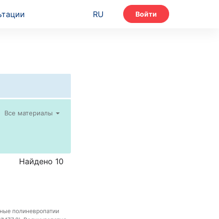
ьтации
RU
Войти
Все материалы
Найдено 10
нные полиневропатии