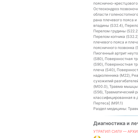
пояснично-крестцового 
Остеохондроз позвоночни
области голеностопного 
рана плечевого пояса и
впадины (S32.4), Перело
Перелом грудины (S22.2)
Перелом копчика (S32.2)
плечевого пояса и плеч
поясничного позвонка (
Пиогенный артрит неуто
(S80), Поверхностная т
(S90), Поверхностная т
плеча (S40), Поверхнос
надколенника (M22), Ре
сухожилий разгибателей
(M00.0), Травма мышцы 
(S56), Травматический 
классифицированная в д
Пертеса] (M91.1)
Раздел медицины:
Травм
Диагностика и л
УТРАТИЛ СИЛУ — АРХИ