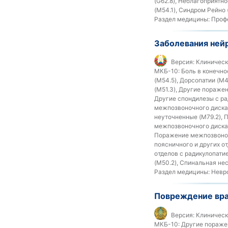
(G62.8), Неблагоприятно
(M54.1), Синдром Рейно 
Раздел медицины:
Профе
Заболевания ней
Версия:
Клиническ
МКБ-10:
Боль в конечнос
(M54.5), Дорсопатии (M
(M51.3), Другие пораже
Другие спондилезы с ра
межпозвоночного диска 
неуточненные (M79.2), 
межпозвоночного диска 
Поражение межпозвоноч
поясничного и других о
отделов с радикулопати
(M50.2), Спинальная не
Раздел медицины:
Невро
Повреждение вр
Версия:
Клинически
МКБ-10:
Другие поражен