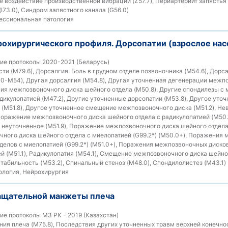
е воздействие производственной вибрации (Z57.7), Периартериит запястья 
(I73.0), Синдром запястного канала (G56.0)
ссиональная патология
рохирургического профиля. Дорсопатии (взрослое нас
ие протоколы 2020-2021 (Беларусь)
ти (M79.6), Дорсалгия. Боль в грудном отделе позвоночника (M54.6), Дорс
40-M54), Другая дорсалгия (M54.8), Другая уточненная дегенерации межп
ния межпозвоночного диска шейного отдела (M50.8), Другие спондилезы с м
дикулопатией (M47.2), Другие уточненные дорсопатии (M53.8), Другое уто
(M51.8), Другое уточненное смещение межпозвоночного диска (M51.2), Нев
Поражение межпозвоночного диска шейного отдела с радикулопатией (M50.
неуточненное (M51.9), Поражение межпозвоночного диска шейного отдела
ного диска шейного отдела с миелопатией (G99.2*) (M50.0+), Поражения
тделов с миелопатией (G99.2*) (M51.0+), Поражения межпозвоночных диско
ей (M51.1), Радикулопатия (M54.1), Смещение межпозвоночного диска шейно
стабильность (M53.2), Спинальный стеноз (M48.0), Спондилолистез (M43.1)
логия, Нейрохирургия
ащательной манжеты плеча
е протоколы МЗ РК - 2019 (Казахстан)
ия плеча (M75.8), Последствия других уточненных травм верхней конечнос