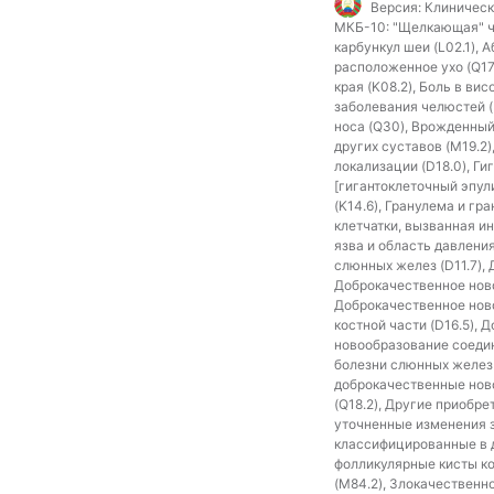
Версия:
Клиническ
МКБ-10:
"Щелкающая" чел
карбункул шеи (L02.1), 
расположенное ухо (Q17.
края (K08.2), Боль в в
заболевания челюстей (
носа (Q30), Врожденный 
других суставов (M19.2)
локализации (D18.0), Г
[гигантоклеточный эпули
(K14.6), Гранулема и г
клетчатки, вызванная и
язва и область давлени
слюнных желез (D11.7),
Доброкачественное ново
Доброкачественное ново
костной части (D16.5),
новообразование соедини
болезни слюнных желез (
доброкачественные ново
(Q18.2), Другие приобр
уточненные изменения зу
классифицированные в др
фолликулярные кисты ко
(M84.2), Злокачественн