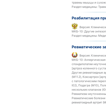
травмы мышцы и сухожил
Раздел медицины:
Травм
Реабилитация пр
Версия:
Клиническ
МКБ-10:
Другие энтезоп
Раздел медицины:
Медиц
Ревматические з
Версия:
Клиническ
МКБ-10:
Аллергическая 
спондилопатии неуточне
[артроз коленного суста
Другие ревматоидные ар
(M11.2), Коксартроз [ар
с патологическим перел
I02), Подагра (M10), П
нескольких клапанов (I0
Ревматизм неуточненный
Ревматические болезни 
ревматоидный артрит (M