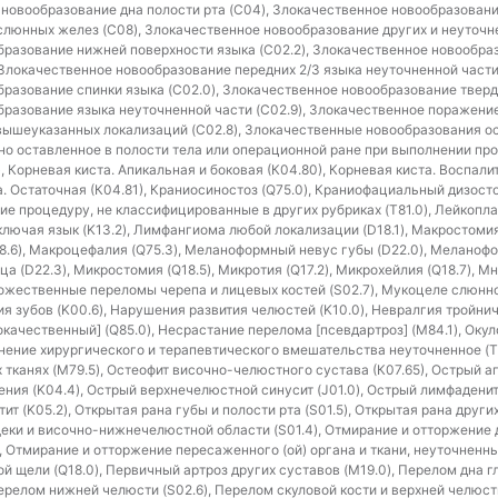
 новообразование дна полости рта (C04), Злокачественное новообразовани
люнных желез (C08), Злокачественное новообразование других и неуточне
бразование нижней поверхности языка (C02.2), Злокачественное новообр
Злокачественное новообразование передних 2/3 языка неуточненной части 
разование спинки языка (C02.0), Злокачественное новообразование твердо
разование языка неуточненной части (C02.9), Злокачественное поражение
вышеуказанных локализаций (C02.8), Злокачественные новообразования ос
но оставленное в полости тела или операционной ране при выполнении проц
, Корневая киста. Апикальная и боковая (К04.80), Корневая киста. Воспал
а. Остаточная (К04.81), Краниосиностоз (Q75.0), Краниофациальный дизосто
е процедуру, не классифицированные в других рубриках (T81.0), Лейкопла
ключая язык (K13.2), Лимфангиома любой локализации (D18.1), Макростомия
Q18.6), Макроцефалия (Q75.3), Меланоформный невус губы (D22.0), Меланоф
ца (D22.3), Микростомия (Q18.5), Микротия (Q17.2), Микрохейлия (Q18.7),
ножественные переломы черепа и лицевых костей (S02.7), Мукоцеле слюнной
 зубов (K00.6), Нарушения развития челюстей (K10.0), Невралгия тройнич
качественный] (Q85.0), Несрастание перелома [псевдартроз] (M84.1), Ок
жнение хирургического и терапевтического вмешательства неуточненное (T
х тканях (M79.5), Остеофит височно-челюстного сустава (К07.65), Острый 
ния (K04.4), Острый верхнечелюстной синусит (J01.0), Острый лимфаденит
тит (K05.2), Открытая рана губы и полости рта (S01.5), Открытая рана друг
 щеки и височно-нижнечелюстной области (S01.4), Отмирание и отторжение
), Отмирание и отторжение пересаженного (ой) органа и ткани, неуточненных
й щели (Q18.0), Первичный артроз других суставов (M19.0), Перелом дна г
ерелом нижней челюсти (S02.6), Перелом скуловой кости и верхней челюсти