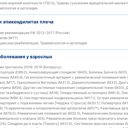
ия верхней конечности (T92.5), Травма сухожилия вращательной манжеты
атология и ортопедия
и эпикондилитах плеча
ие рекомендации РФ 2013-2017 (Россия)
атии (M77)
инская реабилитация, Травматология и ортопедия
аболевания у взрослых
ие протоколы 2006-2019 (Беларусь)
пурпура (D69.0), Анкилозирующий спондилит (M45), Болезнь Бехчета (M35.
нные (M46.9), Гигантоклеточный артериит с ревматической полимиалгией (
ва] (M17), Гранулематоз Вегенера (M31.3), Дерматополимиозит (M33), Друг
триты (M06), Другие системные поражения соединительной ткани (M35), 
троз тазобедренного сустава] (M16), Лекарственный остеопороз (M81.4), Л
омом (M80.4), Наследственный хондрокальциноз (M11.1), Острая ревматиче
олиартериит с поражением легких [Черджа-Cтросса] (M30.1), Полиартроз (M
8), Псориатические и энтеропатические артропатии (M07*), Реактивные арт
 (M79.0), Ревматическая полимиалгия (M35.3), Ревматические болезни аор
митрального клапана (I05), Ревматические болезни трехстворчатого клапан
05), Синдром дуги аорты [Такаясу] (M31.4), Системная красная волчанка 