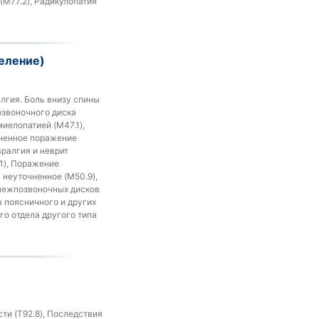
(M77.2), Радикулопатия
еление)
алгия. Боль внизу спины
озвоночного диска
иелопатией (M47.1),
чненное поражение
ралгия и неврит
1), Поражение
 неуточненное (M50.9),
 межпозвоночных дисков
в поясничного и других
го отдела другого типа
ти (T92.8), Последствия