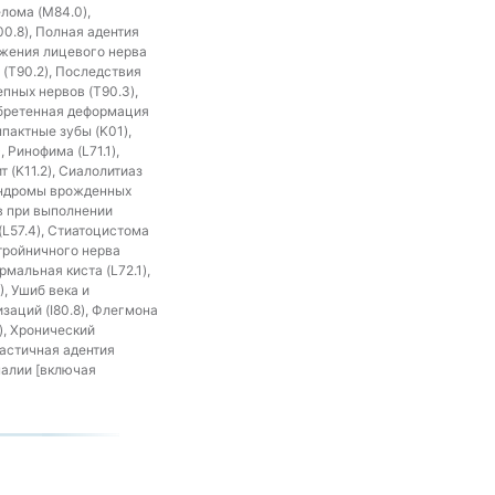
лома (M84.0),
0.8), Полная адентия
ажения лицевого нерва
 (T90.2), Последствия
пных нервов (T90.3),
иобретенная деформация
мпактные зубы (K01),
Ринофима (L71.1),
 (K11.2), Сиалолитиаз
Синдромы врожденных
в при выполнении
(L57.4), Стиатоцистома
 тройничного нерва
мальная киста (L72.1),
, Ушиб века и
заций (I80.8), Флегмона
), Хронический
Частичная адентия
малии [включая