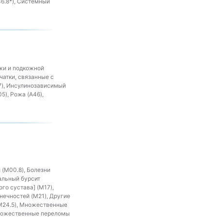
6.8*), Системный
ожи и подкожной
чатки, связанные с
7), Инсулинозависимый
5), Рожа (A46),
(M00.8), Болезни
альный бурсит
го сустава] (M17),
нечностей (M21), Другие
(M24.5), Множественные
 Множественные переломы