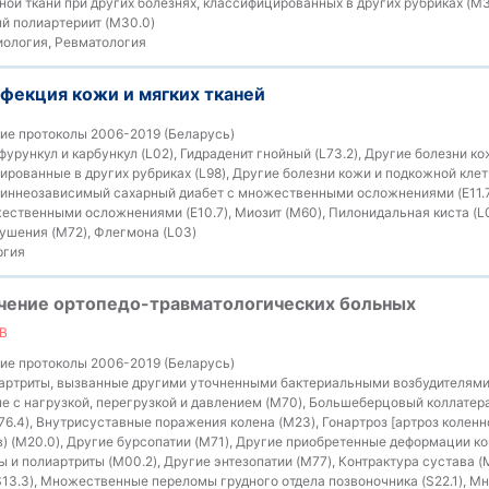
ой ткани при других болезнях, классифицированных в других рубриках (M3
ый полиартериит (M30.0)
ология, Ревматология
фекция кожи и мягких тканей
ие протоколы 2006-2019 (Беларусь)
урункул и карбункул (L02), Гидраденит гнойный (L73.2), Другие болезни к
ированные в других рубриках (L98), Другие болезни кожи и подкожной клет
улиннеозависимый сахарный диабет с множественными осложнениями (E11.
ественными осложнениями (E10.7), Миозит (M60), Пилонидальная киста (L0
ушения (M72), Флегмона (L03)
ргия
ечение ортопедо-травматологических больных
В
ие протоколы 2006-2019 (Беларусь)
артриты, вызванные другими уточненными бактериальными возбудителями 
ые с нагрузкой, перегрузкой и давлением (M70), Большеберцовый коллатер
6.4), Внутрисуставные поражения колена (M23), Гонартроз [артроз коленно
 (M20.0), Другие бурсопатии (M71), Другие приобретенные деформации ко
ы и полиартриты (M00.2), Другие энтезопатии (M77), Контрактура сустава 
S13.3), Множественные переломы грудного отдела позвоночника (S22.1),