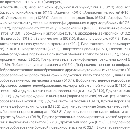
ие протоколы 2006-2019 (Беларусь)
юсть (К07.61), Абсцесс кожи, фурункул и карбункул лица (L02.0), Абсцесс
Абсцесс слюнной железы (K11.3), Адентия (K00.0), Альвеолит челюстей (K10
4), Асимметрия лица (Q67.0), Атипичная лицевая боль (G50.1), Атрофия бе
исочно-челюстном суставе, не классифицированная в других рубриках (К07.
K10.2), Врожденное отсутствие ушной раковины (Q16.0), Врожденные анома
птоз (Q10.0), Врожденный эктропион (Q10.1), Врожденный энтропион (Q10.2
, Вывих зуба (S03.2), Вывих челюсти (S03.0), Выступающее ухо (Q17.5), Ге
игантоклеточная гранулема центральная (K10.1), Гигантоклеточная перифер
с] (К06.81), Гипертелоризм (Q75.2), Гипертрофия десны (K06.1), Глоссит (K1
ранулемоподобные поражения слизистой оболочки полости рта (K13.4), Гран
нородным телом (L92.3), Гранулема лица [эозинофильная гранулема кожи] (
я (L89), Добавочная ушная раковина (Q17.0), Доброкачественное новообра
 Доброкачественное новообразование других и неуточненных частей рта (D1
образование жировой ткани кожи и подкожной клетчатки головы, лица и ше
образование костей черепа и лица (D16.4), Доброкачественное новообра
 Доброкачественное новообразование околоушной слюнной железы (D11.0),
тельной и других мягких тканей головы, лица и шеи (D21.0), Другая аномал
K11.8), Другие врожденные аномалии [пороки развития] языка, рта и глотки
образования кожи (D23), Другие кисты челюстей (K09.2), Другие пороки 
етенные деформации головы (M95.2), Другие уточненные болезни челюстей (
бов и их опорного аппарата (K08.8), Другие уточненные кисты области рта
угих рубриках (K09.8), Другие уточненные пороки развития костей черепа 
жи и подкожной клетчатки (L72.8), Другой вид розацеа (L71.8), Замедленн
ое новообразование боковой поверхности языка (C02.1), Злокачественное 