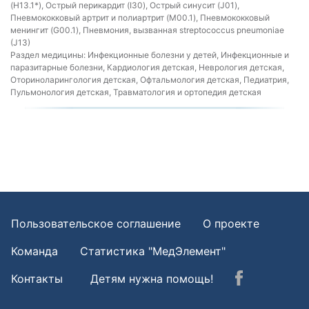
(H13.1*), Острый перикардит (I30), Острый синусит (J01),
Пневмококковый артрит и полиартрит (M00.1), Пневмококковый
менингит (G00.1), Пневмония, вызванная streptococcus pneumoniae
(J13)
Раздел медицины:
Инфекционные болезни у детей, Инфекционные и
паразитарные болезни, Кардиология детская, Неврология детская,
Оториноларингология детская, Офтальмология детская, Педиатрия,
Пульмонология детская, Травматология и ортопедия детская
Пользовательское соглашение
О проекте
Команда
Статистика "МедЭлемент"
Контакты
Детям нужна помощь!