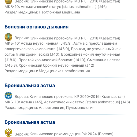
Версия:
Клинические протоколы МЗ РК - 2016 (Казахстан)
МКБ-10:
Астматический статус [status asthmaticus] (J46)
Раздел медицины:
Неотложная медицина
Болезни органов дыхания
Версия:
Клинические протоколы МЗ РК - 2018 (Казахстан)
МКБ-10:
Астма неуточненная (J45.9), Астма с преобладанием
аллергического компонента (J45.0), Бронхит, не уточненный как
острый или хронический (J40), Бронхопневмония неуточненная
(J18.0), Простой хронический бронхит (J41.0), Смешанная астма
(J45.8), Хронический бронхит неуточненный (J42)
Раздел медицины:
Медицинская реабилитация
Бронхиальная астма
Версия:
Клинические протоколы КР 2010-2016 (Кыргызстан)
МКБ-10:
Астма (J45), Астматический статус [status asthmaticus] (J46)
Раздел медицины:
Аллергология, Пульмонология
Бронхиальная астма
Версия:
Клинические рекомендации РФ 2024 (Россия)