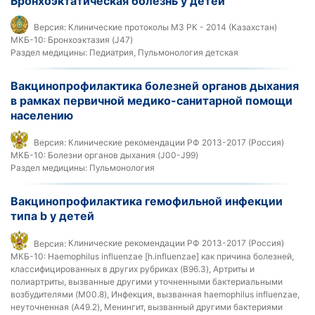
Бронхоэктатическая болезнь у детей
Версия:
Клинические протоколы МЗ РК - 2014 (Казахстан)
МКБ-10:
Бронхоэктазия (J47)
Раздел медицины:
Педиатрия, Пульмонология детская
Вакцинопрофилактика болезней органов дыхания
в рамках первичной медико-санитарной помощи
населению
Версия:
Клинические рекомендации РФ 2013-2017 (Россия)
МКБ-10:
Болезни органов дыхания (J00-J99)
Раздел медицины:
Пульмонология
Вакцинопрофилактика гемофильной инфекции
типа b у детей
Версия:
Клинические рекомендации РФ 2013-2017 (Россия)
МКБ-10:
Haemophilus influenzae [h.influenzae] как причина болезней,
классифицированных в других рубриках (B96.3), Артриты и
полиартриты, вызванные другими уточненными бактериальными
возбудителями (M00.8), Инфекция, вызванная haemophilus influenzae,
неуточненная (A49.2), Менингит, вызванный другими бактериями