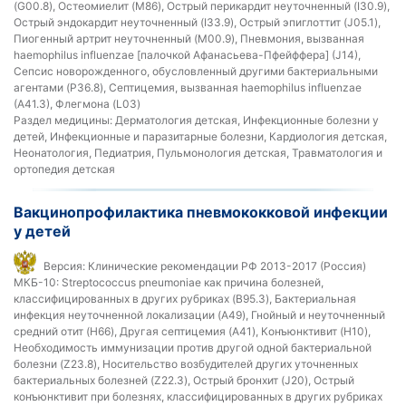
(G00.8), Остеомиелит (M86), Острый перикардит неуточненный (I30.9),
Острый эндокардит неуточненный (I33.9), Острый эпиглоттит (J05.1),
Пиогенный артрит неуточненный (M00.9), Пневмония, вызванная
haemophilus influenzae [палочкой Афанасьева-Пфейффера] (J14),
Сепсис новорожденного, обусловленный другими бактериальными
агентами (P36.8), Септицемия, вызванная haemophilus influenzae
(A41.3), Флегмона (L03)
Раздел медицины:
Дерматология детская, Инфекционные болезни у
детей, Инфекционные и паразитарные болезни, Кардиология детская,
Неонатология, Педиатрия, Пульмонология детская, Травматология и
ортопедия детская
Вакцинопрофилактика пневмококковой инфекции
у детей
Версия:
Клинические рекомендации РФ 2013-2017 (Россия)
МКБ-10:
Streptococcus pneumoniae как причина болезней,
классифицированных в других рубриках (B95.3), Бактериальная
инфекция неуточненной локализации (A49), Гнойный и неуточненный
средний отит (H66), Другая септицемия (A41), Конъюнктивит (H10),
Необходимость иммунизации против другой одной бактериальной
болезни (Z23.8), Носительство возбудителей других уточненных
бактериальных болезней (Z22.3), Острый бронхит (J20), Острый
конъюнктивит при болезнях, классифицированных в других рубриках