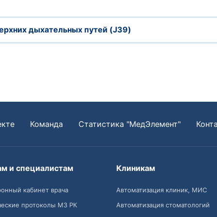
ерхних дыхательных путей (J39)
екте
Команда
Статистика "МедЭлемент"
Конт
ам и специалистам
Клиникам
онный кабинет врача
Автоматизация клиник, МИС
ческие протоколы МЗ РК
Автоматизация стоматологий