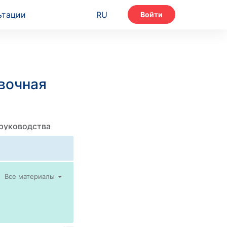
ьтации
RU
Войти
вочная
 руководства
Все материалы