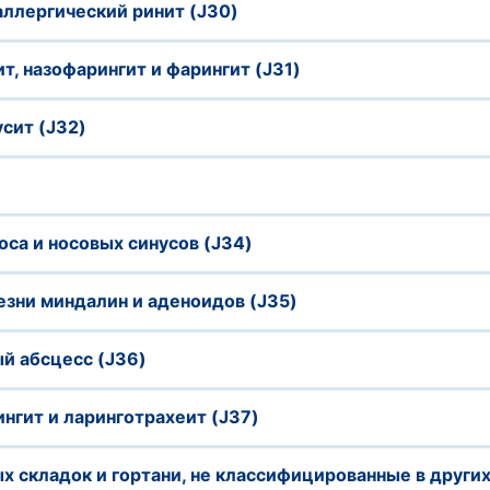
аллергический ринит (J30)
т, назофарингит и фарингит (J31)
сит (J32)
оса и носовых синусов (J34)
езни миндалин и аденоидов (J35)
й абсцесс (J36)
нгит и ларинготрахеит (J37)
х складок и гортани, не классифицированные в други