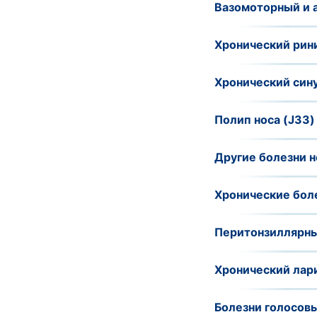
Вазомоторный и 
Хронический рини
Хронический сину
Полип носа (J33)
Другие болезни н
Хронические бол
Перитонзиллярны
Хронический лари
Болезни голосовы