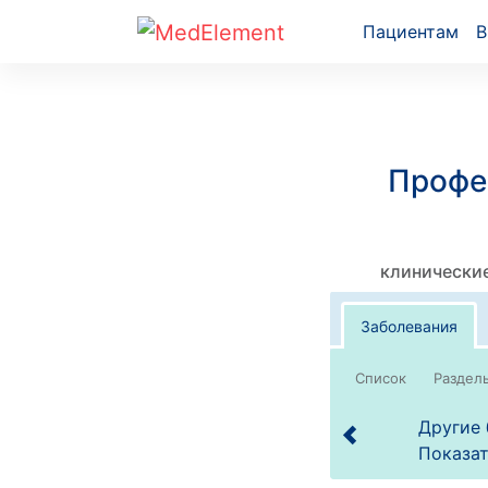
Пациентам
В
Профе
клинические
Заболевания
Список
Другие 
Показат