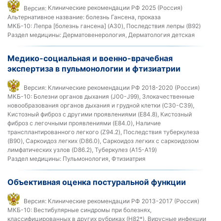
Версия:
Клинические рекомендации РФ 2025 (Россия)
Альтернативное название:
болезнь Гансена, проказа
МКБ-10:
Лепра [болезнь гансена] (A30), Последствия лепры (B92)
Раздел медицины:
Дерматовенерология, Дерматология детская
Медико-социальная и военно-врачебная
экспертиза в пульмонологии и фтизиатрии
Версия:
Клинические рекомендации РФ 2018-2020 (Россия)
МКБ-10:
Болезни органов дыхания (J00-J99), Злокачественные
новообразования органов дыхания и грудной клетки (C30-C39),
Кистозный фиброз с другими проявлениями (E84.8), Кистозный
фиброз с легочными проявлениями (E84.0), Наличие
трансплантированного легкого (Z94.2), Последствия туберкулеза
(B90), Саркоидоз легких (D86.0), Саркоидоз легких с саркоидозом
лимфатических узлов (D86.2), Туберкулез (A15-A19)
Раздел медицины:
Пульмонология, Фтизиатрия
Объективная оценка постуральной функции
Версия:
Клинические рекомендации РФ 2013-2017 (Россия)
МКБ-10:
Вестибулярные синдромы при болезнях,
классифицированных в других рубриках (H82*), Вирусные инфекции