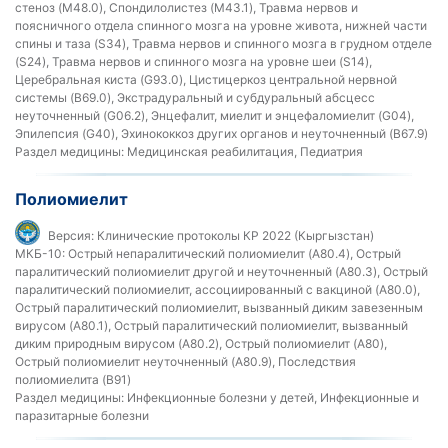
стеноз (M48.0), Спондилолистез (M43.1), Травма нервов и
поясничного отдела спинного мозга на уровне живота, нижней части
спины и таза (S34), Травма нервов и спинного мозга в грудном отделе
(S24), Травма нервов и спинного мозга на уровне шеи (S14),
Церебральная киста (G93.0), Цистицеркоз центральной нервной
системы (B69.0), Экстрадуральный и субдуральный абсцесс
неуточненный (G06.2), Энцефалит, миелит и энцефаломиелит (G04),
Эпилепсия (G40), Эхинококкоз других органов и неуточненный (B67.9)
Раздел медицины:
Медицинская реабилитация, Педиатрия
Полиомиелит
Версия:
Клинические протоколы КР 2022 (Кыргызстан)
МКБ-10:
Острый непаралитический полиомиелит (A80.4), Острый
паралитический полиомиелит другой и неуточненный (A80.3), Острый
паралитический полиомиелит, ассоциированный с вакциной (A80.0),
Острый паралитический полиомиелит, вызванный диким завезенным
вирусом (A80.1), Острый паралитический полиомиелит, вызванный
диким природным вирусом (A80.2), Острый полиомиелит (A80),
Острый полиомиелит неуточненный (A80.9), Последствия
полиомиелита (B91)
Раздел медицины:
Инфекционные болезни у детей, Инфекционные и
паразитарные болезни