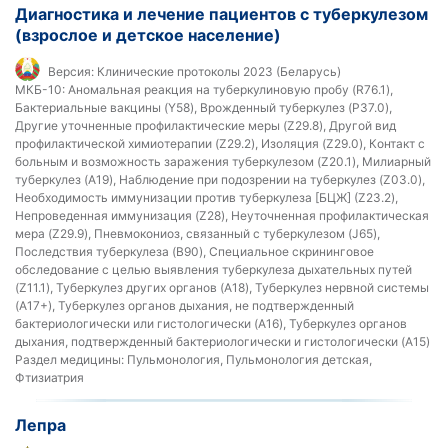
Диагностика и лечение пациентов с туберкулезом
(взрослое и детское население)
Версия:
Клинические протоколы 2023 (Беларусь)
МКБ-10:
Аномальная реакция на туберкулиновую пробу (R76.1),
Бактериальные вакцины (Y58), Врожденный туберкулез (P37.0),
Другие уточненные профилактические меры (Z29.8), Другой вид
профилактической химиотерапии (Z29.2), Изоляция (Z29.0), Контакт с
больным и возможность заражения туберкулезом (Z20.1), Милиарный
туберкулез (A19), Наблюдение при подозрении на туберкулез (Z03.0),
Необходимость иммунизации против туберкулеза [БЦЖ] (Z23.2),
Непроведенная иммунизация (Z28), Неуточненная профилактическая
мера (Z29.9), Пневмокониоз, связанный с туберкулезом (J65),
Последствия туберкулеза (B90), Специальное скрининговое
обследование с целью выявления туберкулеза дыхательных путей
(Z11.1), Туберкулез других органов (A18), Туберкулез нервной системы
(A17+), Туберкулез органов дыхания, не подтвержденный
бактериологически или гистологически (A16), Туберкулез органов
дыхания, подтвержденный бактериологически и гистологически (A15)
Раздел медицины:
Пульмонология, Пульмонология детская,
Фтизиатрия
Лепра