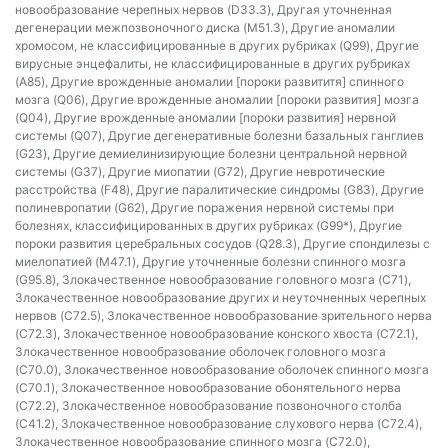
новообразование черепных нервов (D33.3), Другая уточненная
дегенерации межпозвоночного диска (M51.3), Другие аномалии
хромосом, не классифицированные в других рубриках (Q99), Другие
вирусные энцефалиты, не классифицированные в других рубриках
(A85), Другие врожденные аномалии [пороки развититя] спинного
мозга (Q06), Другие врожденные аномалии [пороки развития] мозга
(Q04), Другие врожденные аномалии [пороки развития] нервной
системы (Q07), Другие дегенеративные болезни базальных ганглиев
(G23), Другие демиелинизирующие болезни центральной нервной
системы (G37), Другие миопатии (G72), Другие невротические
расстройства (F48), Другие паралитические синдромы (G83), Другие
полиневропатии (G62), Другие поражения нервной системы при
болезнях, классифицированных в других рубриках (G99*), Другие
пороки развития церебральных сосудов (Q28.3), Другие спондилезы с
миелопатией (M47.1), Другие уточненные болезни спинного мозга
(G95.8), Злокачественное новообразование головного мозга (C71),
Злокачественное новообразование других и неуточненных черепных
нервов (C72.5), Злокачественное новообразование зрительного нерва
(C72.3), Злокачественное новообразование конского хвоста (C72.1),
Злокачественное новообразование оболочек головного мозга
(C70.0), Злокачественное новообразование оболочек спинного мозга
(C70.1), Злокачественное новообразование обонятельного нерва
(C72.2), Злокачественное новообразование позвоночного столба
(C41.2), Злокачественное новообразование слухового нерва (C72.4),
Злокачественное новообразование спинного мозга (C72.0),