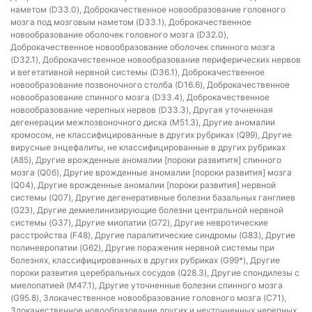
наметом (D33.0), Доброкачественное новообразование головного
мозга под мозговым наметом (D33.1), Доброкачественное
новообразование оболочек головного мозга (D32.0),
Доброкачественное новообразование оболочек спинного мозга
(D32.1), Доброкачественное новообразование периферических нервов
и вегетативной нервной системы (D36.1), Доброкачественное
новообразование позвоночного столба (D16.6), Доброкачественное
новообразование спинного мозга (D33.4), Доброкачественное
новообразование черепных нервов (D33.3), Другая уточненная
дегенерации межпозвоночного диска (M51.3), Другие аномалии
хромосом, не классифицированные в других рубриках (Q99), Другие
вирусные энцефалиты, не классифицированные в других рубриках
(A85), Другие врожденные аномалии [пороки развититя] спинного
мозга (Q06), Другие врожденные аномалии [пороки развития] мозга
(Q04), Другие врожденные аномалии [пороки развития] нервной
системы (Q07), Другие дегенеративные болезни базальных ганглиев
(G23), Другие демиелинизирующие болезни центральной нервной
системы (G37), Другие миопатии (G72), Другие невротические
расстройства (F48), Другие паралитические синдромы (G83), Другие
полиневропатии (G62), Другие поражения нервной системы при
болезнях, классифицированных в других рубриках (G99*), Другие
пороки развития церебральных сосудов (Q28.3), Другие спондилезы с
миелопатией (M47.1), Другие уточненные болезни спинного мозга
(G95.8), Злокачественное новообразование головного мозга (C71),
Злокачественное новообразование других и неуточненных черепных