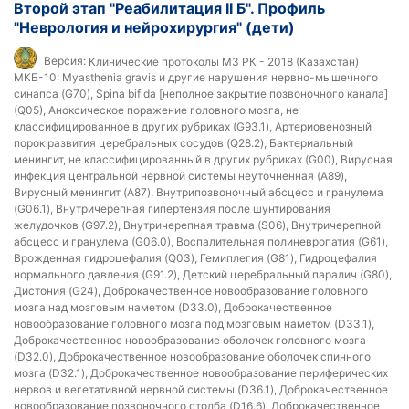
Второй этап "Реабилитация II Б". Профиль
"Неврология и нейрохирургия" (дети)
Версия:
Клинические протоколы МЗ РК - 2018 (Казахстан)
МКБ-10:
Myasthenia gravis и другие нарушения нервно-мышечного
синапса (G70), Spina bifida [неполное закрытие позвоночного канала]
(Q05), Аноксическое поражение головного мозга, не
классифицированное в других рубриках (G93.1), Артериовенозный
порок развития церебральных сосудов (Q28.2), Бактериальный
менингит, не классифицированный в других рубриках (G00), Вирусная
инфекция центральной нервной системы неуточненная (A89),
Вирусный менингит (A87), Внутрипозвоночный абсцесс и гранулема
(G06.1), Внутричерепная гипертензия после шунтирования
желудочков (G97.2), Внутричерепная травма (S06), Внутричерепной
абсцесс и гранулема (G06.0), Воспалительная полиневропатия (G61),
Врожденная гидроцефалия (Q03), Гемиплегия (G81), Гидроцефалия
нормального давления (G91.2), Детский церебральный паралич (G80),
Дистония (G24), Доброкачественное новообразование головного
мозга над мозговым наметом (D33.0), Доброкачественное
новообразование головного мозга под мозговым наметом (D33.1),
Доброкачественное новообразование оболочек головного мозга
(D32.0), Доброкачественное новообразование оболочек спинного
мозга (D32.1), Доброкачественное новообразование периферических
нервов и вегетативной нервной системы (D36.1), Доброкачественное
новообразование позвоночного столба (D16.6), Доброкачественное