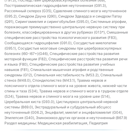
(T91.3), Последствия цереброваскулярных болезней (I69),
Посттравматическая гидроцефалия неуточненная (G91.3),
Рассеянный склероз (G35), Сдавление спинного мозга неуточненное
(G95.2), Синдром Дауна (Q90), Синдром Эдвардса и синдром Патау
(Q91), Сирингомиелия и сирингобульбия (G95.0), Системные атрофии,
поражающие преимущественно центральную нервную систему при
болезнях, классифицированных в других рубриках (G13*), Смешанные
специфические расстройства психологического развития (F83),
Сообщающаяся гидроцефалия (G91.0), Сосудистые миелопатии
(G95.1), Сосудистые мозговые синдромы при цереброваскулярных
болезнях (I60-I67+)(G46), Специфические расстройства развития
моторной функции (F82), Специфические расстройства развития речи
и языка (F80), Специфические расстройства развития учебных
навыков (F81), Спинальная мышечная атрофия и родственные
синдромы (G12), Спинальная нестабильность (M53.2), Спинальный
стеноз (M48.0), Спондилолистез (M43.1), Травма нервов и
поясничного отдела спинного мозга на уровне живота, нижней части
спины и таза (S34), Травма нервов и спинного мозга в грудном отделе
(S24), Травма нервов и спинного мозга на уровне шеи (S14),
Церебральная киста (G93.0), Цистицеркоз центральной нервной
системы (B69.0), Экстрадуральный и субдуральный абсцесс
неуточненный (G06.2), Энцефалит, миелит и энцефаломиелит (G04),
Эпилепсия (G40), Эхинококкоз других органов и неуточненный (B67.9)
Раздел медицины:
Медицинская реабилитация, Педиатрия