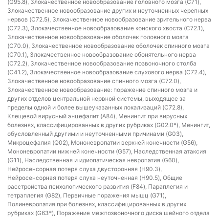
(G95.8), Злокачественное новообразование головного мозга (C71),
Злокачественное новообразование других и неуточненных черепных
нервов (C72.5), Злокачественное новообразование зрительного нерва
(C72.3), Злокачественное новообразование конского хвоста (C72.1),
Злокачественное новообразование оболочек головного мозга
(C70.0), Злокачественное новообразование оболочек спинного мозга
(C70.1), Злокачественное новообразование обонятельного нерва
(C72.2), Злокачественное новообразование позвоночного столба
(C41.2), Злокачественное новообразование слухового нерва (C72.4),
Злокачественное новообразование спинного мозга (C72.0),
Злокачественное новообразование: поражение спинного мозга и
других отделов центральной нервной системы, выходящее за
пределы одной и более вышеуказанных локализаций (C72.8),
Клещевой вирусный энцефалит (A84), Менингит при вирусных
болезнях, классифицированных в других рубриках (G02.0*), Менингит,
обусловленный другими и неуточненными причинами (G03),
Микроцефалия (Q02), Мононевропатии верхней конечности (G56),
Мононевропатии нижней конечности (G57), Наследственная атаксия
(G11), Наследственная и идиопатическая невропатия (G60),
Нейросенсорная потеря слуха двусторонняя (H90.3),
Нейросенсорная потеря слуха неуточненная (H90.5), Общие
расстройства психологического развития (F84), Параплегия и
тетраплегия (G82), Первичные поражения мышц (G71),
Полиневропатия при болезнях, классифицированных в других
рубриках (G63*), Поражение межпозвоночного диска шейного отдела