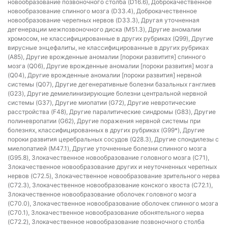
новообразование позвоночного столба (D16.6), Доброкачественное
новообразование спинного мозга (D33.4), Доброкачественное
новообразование черепных нервов (D33.3), Другая уточненная
дегенерации межпозвоночного диска (M51.3), Другие аномалии
хромосом, не классифицированные в других рубриках (Q99), Другие
вирусные энцефалиты, не классифицированные в других рубриках
(A85), Другие врожденные аномалии [пороки развититя] спинного
мозга (Q06), Другие врожденные аномалии [пороки развития] мозга
(Q04), Другие врожденные аномалии [пороки развития] нервной
системы (Q07), Другие дегенеративные болезни базальных ганглиев
(G23), Другие демиелинизирующие болезни центральной нервной
системы (G37), Другие миопатии (G72), Другие невротические
расстройства (F48), Другие паралитические синдромы (G83), Другие
полиневропатии (G62), Другие поражения нервной системы при
болезнях, классифицированных в других рубриках (G99*), Другие
пороки развития церебральных сосудов (Q28.3), Другие спондилезы с
миелопатией (M47.1), Другие уточненные болезни спинного мозга
(G95.8), Злокачественное новообразование головного мозга (C71),
Злокачественное новообразование других и неуточненных черепных
нервов (C72.5), Злокачественное новообразование зрительного нерва
(C72.3), Злокачественное новообразование конского хвоста (C72.1),
Злокачественное новообразование оболочек головного мозга
(C70.0), Злокачественное новообразование оболочек спинного мозга
(C70.1), Злокачественное новообразование обонятельного нерва
(C72.2), Злокачественное новообразование позвоночного столба