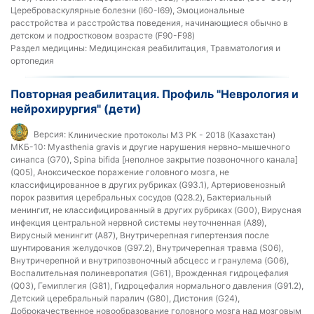
Цереброваскулярные болезни (I60-I69), Эмоциональные
расстройства и расстройства поведения, начинающиеся обычно в
детском и подростковом возрасте (F90-F98)
Раздел медицины:
Медицинская реабилитация, Травматология и
ортопедия
Повторная реабилитация. Профиль "Неврология и
нейрохирургия" (дети)
Версия:
Клинические протоколы МЗ РК - 2018 (Казахстан)
МКБ-10:
Myasthenia gravis и другие нарушения нервно-мышечного
синапса (G70), Spina bifida [неполное закрытие позвоночного канала]
(Q05), Аноксическое поражение головного мозга, не
классифицированное в других рубриках (G93.1), Артериовенозный
порок развития церебральных сосудов (Q28.2), Бактериальный
менингит, не классифицированный в других рубриках (G00), Вирусная
инфекция центральной нервной системы неуточненная (A89),
Вирусный менингит (A87), Внутричерепная гипертензия после
шунтирования желудочков (G97.2), Внутричерепная травма (S06),
Внутричерепной и внутрипозвоночный абсцесс и гранулема (G06),
Воспалительная полиневропатия (G61), Врожденная гидроцефалия
(Q03), Гемиплегия (G81), Гидроцефалия нормального давления (G91.2),
Детский церебральный паралич (G80), Дистония (G24),
Доброкачественное новообразование головного мозга над мозговым