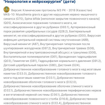
"Неврология и нейрохирургия" (дети)
Версия:
Клинические протоколы МЗ РК - 2018 (Казахстан)
МКБ-10:
Myasthenia gravis и другие нарушения нервно-мышечного
синапса (G70), Spina bifida [неполное закрытие позвоночного канала]
(Q05), Аноксическое поражение головного мозга, не
классифицированное в других рубриках (G93.1), Артериовенозный
порок развития церебральных сосудов (Q28.2), Бактериальный
менингит, не классифицированный в других рубриках (G00), Вирусная
инфекция центральной нервной системы неуточненная (A89),
Вирусный менингит (A87), Внутричерепная гипертензия после
шунтирования желудочков (G97.2), Внутричерепная травма (S06),
Внутричерепной и внутрипозвоночный абсцесс и гранулема (G06),
Воспалительная полиневропатия (G61), Врожденная гидроцефалия
(Q03), Гемиплегия (G81), Гидроцефалия нормального давления (G91.2),
Детский церебральный паралич (G80), Дистония (G24),
Доброкачественное новообразование головного мозга над мозговым
наметом (D33.0), Доброкачественное новообразование головного
мозга под мозговым наметом (D33.1), Доброкачественное
новообразование оболочек головного мозга (D32.0),
Доброкачественное новообразование оболочек спинного мозга
(D32.1), Доброкачественное новообразование периферических нервов
и вегетативной нервной системы (D36.1), Доброкачественное
новообразование позвоночного столба (D16.6), Доброкачественное
новообразование спинного мозга (D33.4), Доброкачественное