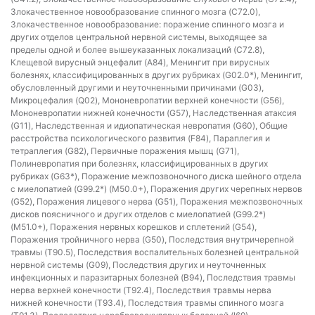
Злокачественное новообразование спинного мозга (C72.0),
Злокачественное новообразование: поражение спинного мозга и
других отделов центральной нервной системы, выходящее за
пределы одной и более вышеуказанных локализаций (C72.8),
Клещевой вирусный энцефалит (A84), Менингит при вирусных
болезнях, классифицированных в других рубриках (G02.0*), Менингит,
обусловленный другими и неуточненными причинами (G03),
Микроцефалия (Q02), Мононевропатии верхней конечности (G56),
Мононевропатии нижней конечности (G57), Наследственная атаксия
(G11), Наследственная и идиопатическая невропатия (G60), Общие
расстройства психологического развития (F84), Параплегия и
тетраплегия (G82), Первичные поражения мышц (G71),
Полиневропатия при болезнях, классифицированных в других
рубриках (G63*), Поражение межпозвоночного диска шейного отдела
с миелопатией (G99.2*) (M50.0+), Поражения других черепных нервов
(G52), Поражения лицевого нерва (G51), Поражения межпозвоночных
дисков поясничного и других отделов с миелопатией (G99.2*)
(M51.0+), Поражения нервных корешков и сплетений (G54),
Поражения тройничного нерва (G50), Последствия внутричерепной
травмы (T90.5), Последствия воспалительных болезней центральной
нервной системы (G09), Последствия других и неуточненных
инфекционных и паразитарных болезней (B94), Последствия травмы
нерва верхней конечности (T92.4), Последствия травмы нерва
нижней конечности (T93.4), Последствия травмы спинного мозга