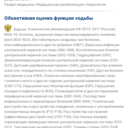
Раздел медицины:
Медицинская реабилитация, Неврология
Объективная оценка функции ходьбы
Версия:
Клинические рекомендации РФ 2013-2017 (Россия)
МКБ-10:
Болезнь, вызванная вирусом иммунодефицита человека
[вич] (B20-B24), Вестибулярные синдромы при болезнях,
классифицированных в других рубриках (H82*), Вирусные инфекции
центральной нервной системы (A80-A89), Воспалительные болезни
центральной нервной системы (G00-G09), Гидроцефалия (G91),
Демиелинизирующие болезни центральной нервной системы (G35-
G37), Детский церебральный паралич (G80), Доказательство влияния
алкоголя, определенного по степени опьянения (Y91), Другие болезни
внутреннего уха (H83), Злокачественные новообразования глаза,
головного мозга и других отделов центральной нервной системы
(C69-C72), Нарушения вестибулярной функции (H81), Нарушения
походки и подвижности (R26), Полиневропатии и другие поражения
периферической нервной системы (G60-G64), Последствия
инфекционных и паразитарных болезней (B90-B94), Психические
расстройства и расстройства поведения, связанные с употреблением
психоактивных веществ (F10-F19), Расстройства настроения
[аффективные расстройства] (F30-F39), Системные атрофии,
поражающие преимущественно центральную нервную систему (G10-
G13), Токсическая энцефалопатия (G92), Травмы головы (S00-S09),