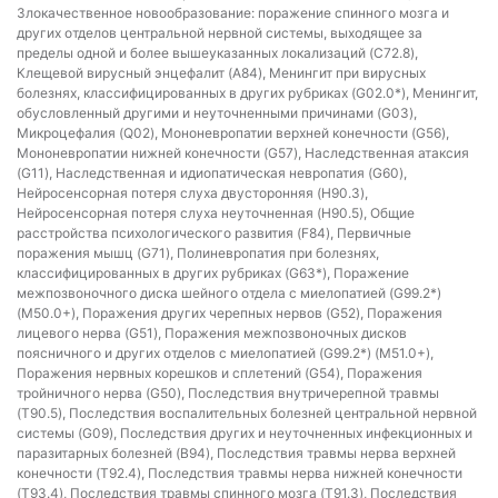
Злокачественное новообразование: поражение спинного мозга и
других отделов центральной нервной системы, выходящее за
пределы одной и более вышеуказанных локализаций (C72.8),
Клещевой вирусный энцефалит (A84), Менингит при вирусных
болезнях, классифицированных в других рубриках (G02.0*), Менингит,
обусловленный другими и неуточненными причинами (G03),
Микроцефалия (Q02), Мононевропатии верхней конечности (G56),
Мононевропатии нижней конечности (G57), Наследственная атаксия
(G11), Наследственная и идиопатическая невропатия (G60),
Нейросенсорная потеря слуха двусторонняя (H90.3),
Нейросенсорная потеря слуха неуточненная (H90.5), Общие
расстройства психологического развития (F84), Первичные
поражения мышц (G71), Полиневропатия при болезнях,
классифицированных в других рубриках (G63*), Поражение
межпозвоночного диска шейного отдела с миелопатией (G99.2*)
(M50.0+), Поражения других черепных нервов (G52), Поражения
лицевого нерва (G51), Поражения межпозвоночных дисков
поясничного и других отделов с миелопатией (G99.2*) (M51.0+),
Поражения нервных корешков и сплетений (G54), Поражения
тройничного нерва (G50), Последствия внутричерепной травмы
(T90.5), Последствия воспалительных болезней центральной нервной
системы (G09), Последствия других и неуточненных инфекционных и
паразитарных болезней (B94), Последствия травмы нерва верхней
конечности (T92.4), Последствия травмы нерва нижней конечности
(T93.4), Последствия травмы спинного мозга (T91.3), Последствия