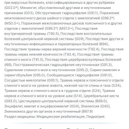
при вирусных болезнях, классифицированных в других рубриках
(G02.0*), Менингит, обусловленный другими и неуточненными
причинами (G03), Обструктивная гидроцефалия (G91.1), Поражение
межпозвоночного диска шейного отдела с миелопатией (G99.2*)
(M50.0+), Поражения межпозвоночных дисков поясничного и других
отделов с миелопатией (G99.2*) (M51.0+), Последствия
внутричерепной травмы (T90.5), Последствия воспалительных
болезней центральной нервной системы (G09), Последствия других и
неуточненных инфекционных и паразитарных болезней (B94),
Последствия травмы нерва верхней конечности (T92.4), Последствия
травмы нерва нижней конечности (T93.4), Последствия травмы
спинного мозга (T91.3), Последствия цереброваскулярных болезней
(I69), Посттравматическая гидроцефалия неуточненная (G91.3),
Сдавление спинного мозга неуточненное (G95.2), Сирингомиелия и
сирингобульбия (G95.0), Сообщающаяся гидроцефалия (G91.0),
Сосудистые миелопатии (G95.1), Травма нервов и поясничного отдела
спинного мозга на уровне живота, нижней части спины и таза (S34),
Травма нервов и спинного мозга в грудном отделе (S24), Травма
нервов и спинного мозга на уровне шеи (S14), Церебральная киста
(G93.0), Цистицеркоз центральной нервной системы (B69.0),
Энцефалит, миелит и энцефаломиелит (G04), Эпилепсия (G40),
Эхинококкоз других органов и неуточненный (B67.9)
Раздел медицины:
Медицинская реабилитация, Педиатрия