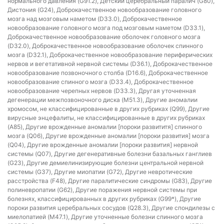
нормального давления (G91.2), Детский церебральный паралич (G80),
Дистония (G24), Доброкачественное новообразование головного
мозга над мозговым наметом (D33.0), Доброкачественное
новообразование головного мозга под мозговым наметом (D33.1),
Доброкачественное новообразование оболочек головного мозга
(D32.0), Доброкачественное новообразование оболочек спинного
мозга (D32.1), Доброкачественное новообразование периферических
нервов и вегетативной нервной системы (D36.1), Доброкачественное
новообразование позвоночного столба (D16.6), Доброкачественное
новообразование спинного мозга (D33.4), Доброкачественное
новообразование черепных нервов (D33.3), Другая уточненная
дегенерации межпозвоночного диска (M51.3), Другие аномалии
хромосом, не классифицированные в других рубриках (Q99), Другие
вирусные энцефалиты, не классифицированные в других рубриках
(A85), Другие врожденные аномалии [пороки развититя] спинного
мозга (Q06), Другие врожденные аномалии [пороки развития] мозга
(Q04), Другие врожденные аномалии [пороки развития] нервной
системы (Q07), Другие дегенеративные болезни базальных ганглиев
(G23), Другие демиелинизирующие болезни центральной нервной
системы (G37), Другие миопатии (G72), Другие невротические
расстройства (F48), Другие паралитические синдромы (G83), Другие
полиневропатии (G62), Другие поражения нервной системы при
болезнях, классифицированных в других рубриках (G99*), Другие
пороки развития церебральных сосудов (Q28.3), Другие спондилезы с
миелопатией (M47.1), Другие уточненные болезни спинного мозга