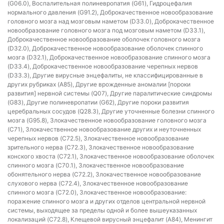
(G06.0), Воспалительная полиневропатия (G61), Гидроцефалия
нормального давления (G91.2), Доброкачественное новообразование
головного мозга над мозговым наметом (D33.0), Доброкачественное
новообразование головного мозга под мозговым наметом (D33.1),
Доброкачественное новообразование оболочек головного мозга
(D32.0), Доброкачественное новообразование оболочек спинного
мозга (D32.1), Доброкачественное новообразование спинного мозга
(D33.4), Доброкачественное новообразование черепных нервов
(D33.3), Другие вирусные энцефалиты, не классифицированные в
других рубриках (A85), Другие врожденные аномалии [пороки
развития] нервной системы (Q07), Другие паралитические синдромы
(G83), Другие полиневропатии (G62), Другие пороки развития
церебральных сосудов (Q28.3), Другие уточненные болезни спинного
мозга (G95.8), Злокачественное новообразование головного мозга
(C71), Злокачественное новообразование других и неуточненных
черепных нервов (C72.5), Злокачественное новообразование
зрительного нерва (C72.3), Злокачественное новообразование
конского хвоста (C72.1), Злокачественное новообразование оболочек
спинного мозга (C70.1), Злокачественное новообразование
обонятельного нерва (C72.2), Злокачественное новообразование
слухового нерва (C72.4), Злокачественное новообразование
спинного мозга (C72.0), Злокачественное новообразование:
поражение спинного мозга и других отделов центральной нервной
системы, выходящее за пределы одной и более вышеуказанных
локализаций (C72.8), Клещевой вирусный энцефалит (A84), Менингит