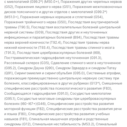
с миелопатией (G99.2*) (M50.0+), Поражения других черепных нервов
(G52), Поражения лицевого нерва (G51), Поражения межпозвоночных
дисков поясничного и других отделов с миелопатией (G99.2*)
(M51.0+), Поражения нервных корешков и сплетений (G54),
Поражения тройничного нерва (G50), Последствия внутричерепной
травмы (T90.5), Последствия воспалительных болезней центральной
нервной системы (G09), Последствия других и неуточненных
инфекционных и паразитарных болезней (B94), Последствия травмы
нерва верхней конечности (T92.4), Последствия травмы нерва
нижней конечности (T93.4), Последствия травмы спинного мозга
(T91.3), Последствия цереброваскулярных болезней (I69),
Посттравматическая гидроцефалия неуточненная (G91.3),
Рассеянный склероз (G35), Сдавление спинного мозга неуточненное
(G95.2), Синдром Дауна (Q90), Синдром Эдвардса и синдром Патау
(Q91), Сирингомиелия и сирингобульбия (G95.0), Системные атрофии,
поражающие преимущественно центральную нервную систему при
болезнях, классифицированных в других рубриках (G13*), Смешанные
специфические расстройства психологического развития (F83),
Сообщающаяся гидроцефалия (G91.0), Сосудистые миелопатии
(G95.1), Сосудистые мозговые синдромы при цереброваскулярных
болезнях (I60-I67+)(G46), Специфические расстройства развития
моторной функции (F82), Специфические расстройства развития речи
и языка (F80), Специфические расстройства развития учебных
навыков (F81), Спинальная мышечная атрофия и родственные
синдромы (G12), Спинальная нестабильность (M53.2), Спинальный