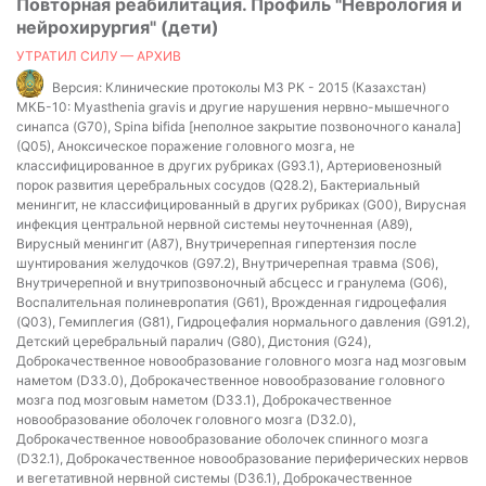
Повторная реабилитация. Профиль "Неврология и
нейрохирургия" (дети)
УТРАТИЛ СИЛУ — АРХИВ
Версия:
Клинические протоколы МЗ РК - 2015 (Казахстан)
МКБ-10:
Myasthenia gravis и другие нарушения нервно-мышечного
синапса (G70), Spina bifida [неполное закрытие позвоночного канала]
(Q05), Аноксическое поражение головного мозга, не
классифицированное в других рубриках (G93.1), Артериовенозный
порок развития церебральных сосудов (Q28.2), Бактериальный
менингит, не классифицированный в других рубриках (G00), Вирусная
инфекция центральной нервной системы неуточненная (A89),
Вирусный менингит (A87), Внутричерепная гипертензия после
шунтирования желудочков (G97.2), Внутричерепная травма (S06),
Внутричерепной и внутрипозвоночный абсцесс и гранулема (G06),
Воспалительная полиневропатия (G61), Врожденная гидроцефалия
(Q03), Гемиплегия (G81), Гидроцефалия нормального давления (G91.2),
Детский церебральный паралич (G80), Дистония (G24),
Доброкачественное новообразование головного мозга над мозговым
наметом (D33.0), Доброкачественное новообразование головного
мозга под мозговым наметом (D33.1), Доброкачественное
новообразование оболочек головного мозга (D32.0),
Доброкачественное новообразование оболочек спинного мозга
(D32.1), Доброкачественное новообразование периферических нервов
и вегетативной нервной системы (D36.1), Доброкачественное