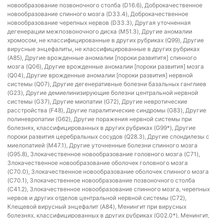
новообразование позвоночного столба (D16.6), Доброкачественное
новообразование спинного мозга (D33.4), Доброкачественное
новообразование черепных нервов (D33.3), Другая уточненная
дегенерации межпозвоночного диска (M51.3), Другие аномалии
хромосом, не классифицированные в других рубриках (Q99), Другие
вирусные энцефалиты, не классифицированные в других рубриках
(A85), Другие врожденные аномалии [пороки развититя] спинного
мозга (Q06), Другие врожденные аномалии [пороки развития] мозга
(Q04), Другие врожденные аномалии [пороки развития] нервной
системы (Q07), Другие дегенеративные болезни базальных ганглиев
(G23), Другие демиелинизирующие болезни центральной нервной
системы (G37), Другие миопатии (G72), Другие невротические
расстройства (F48), Другие паралитические синдромы (G83), Другие
полиневропатии (G62), Другие поражения нервной системы при
болезнях, классифицированных в других рубриках (G99*), Другие
пороки развития церебральных сосудов (Q28.3), Другие спондилезы с
миелопатией (M47.1), Другие уточненные болезни спинного мозга
(G95.8), Злокачественное новообразование головного мозга (C71),
Злокачественное новообразование оболочек головного мозга
(C70.0), Злокачественное новообразование оболочек спинного мозга
(C70.1), Злокачественное новообразование позвоночного столба
(C41.2), Злокачественное новообразование спинного мозга, черепных
нервов и других отделов центральной нервной системы (C72),
Клещевой вирусный энцефалит (A84), Менингит при вирусных
болезнях, классифицированных в других рубриках (G02.0*), Менингит,