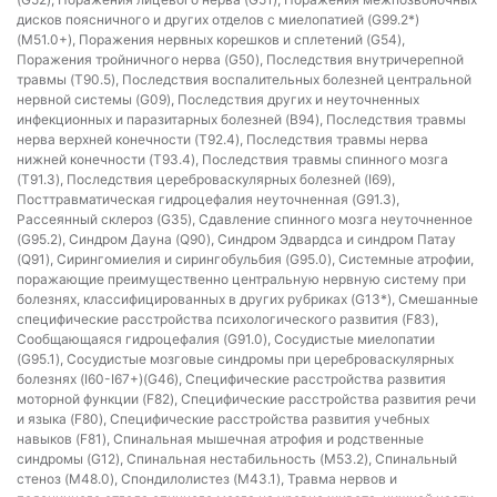
дисков поясничного и других отделов с миелопатией (G99.2*)
(M51.0+), Поражения нервных корешков и сплетений (G54),
Поражения тройничного нерва (G50), Последствия внутричерепной
травмы (T90.5), Последствия воспалительных болезней центральной
нервной системы (G09), Последствия других и неуточненных
инфекционных и паразитарных болезней (B94), Последствия травмы
нерва верхней конечности (T92.4), Последствия травмы нерва
нижней конечности (T93.4), Последствия травмы спинного мозга
(T91.3), Последствия цереброваскулярных болезней (I69),
Посттравматическая гидроцефалия неуточненная (G91.3),
Рассеянный склероз (G35), Сдавление спинного мозга неуточненное
(G95.2), Синдром Дауна (Q90), Синдром Эдвардса и синдром Патау
(Q91), Сирингомиелия и сирингобульбия (G95.0), Системные атрофии,
поражающие преимущественно центральную нервную систему при
болезнях, классифицированных в других рубриках (G13*), Смешанные
специфические расстройства психологического развития (F83),
Сообщающаяся гидроцефалия (G91.0), Сосудистые миелопатии
(G95.1), Сосудистые мозговые синдромы при цереброваскулярных
болезнях (I60-I67+)(G46), Специфические расстройства развития
моторной функции (F82), Специфические расстройства развития речи
и языка (F80), Специфические расстройства развития учебных
навыков (F81), Спинальная мышечная атрофия и родственные
синдромы (G12), Спинальная нестабильность (M53.2), Спинальный
стеноз (M48.0), Спондилолистез (M43.1), Травма нервов и