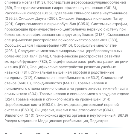
спинного мозга (T91.3), Последствия цереброваскулярных болезней
(I69), Посттравматическая гидроцефалия неуточненная (G91.3),
Рассеянный склероз (G35), Сдавление спинного мозга неуточненное
(G95.2), Синдром Дауна (Q90), Синдром Эдвардса и синдром Патау
(Q91), Сирингомиелия и сирингобульбия (G95.0), Системные атрофии,
поражающие преимущественно центральную нервную систему при
болезнях, классифицированных в других рубриках (G13*), Смешанные
специфические расстройства психологического развития (F83),
Сообщающаяся гидроцефалия (G91.0), Сосудистые миелопатии
(G95.1), Сосудистые мозговые синдромы при цереброваскулярных
болезнях (I60-I67+)(G46), Специфические расстройства развития
моторной функции (F82), Специфические расстройства развития речи
и языка (F80), Специфические расстройства развития учебных
навыков (F81), Спинальная мышечная атрофия и родственные
синдромы (G12), Спинальная нестабильность (M53.2), Спинальный
стеноз (M48.0), Спондилолистез (M43.1), Травма нервов и
поясничного отдела спинного мозга на уровне живота, нижней части
спины и таза (S34), Травма нервов и спинного мозга в грудном отделе
(S24), Травма нервов и спинного мозга на уровне шеи (S14),
Церебральная киста (G93.0), Цистицеркоз центральной нервной
системы (B69.0), Энцефалит, миелит и энцефаломиелит (G04),
Эпилепсия (G40), Эхинококкоз других органов и неуточненный (B67.9)
Раздел медицины:
Медицинская реабилитация, Педиатрия