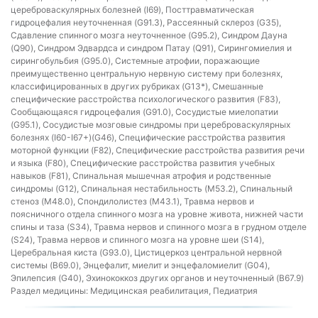
цереброваскулярных болезней (I69), Посттравматическая
гидроцефалия неуточненная (G91.3), Рассеянный склероз (G35),
Сдавление спинного мозга неуточненное (G95.2), Синдром Дауна
(Q90), Синдром Эдвардса и синдром Патау (Q91), Сирингомиелия и
сирингобульбия (G95.0), Системные атрофии, поражающие
преимущественно центральную нервную систему при болезнях,
классифицированных в других рубриках (G13*), Смешанные
специфические расстройства психологического развития (F83),
Сообщающаяся гидроцефалия (G91.0), Сосудистые миелопатии
(G95.1), Сосудистые мозговые синдромы при цереброваскулярных
болезнях (I60-I67+)(G46), Специфические расстройства развития
моторной функции (F82), Специфические расстройства развития речи
и языка (F80), Специфические расстройства развития учебных
навыков (F81), Спинальная мышечная атрофия и родственные
синдромы (G12), Спинальная нестабильность (M53.2), Спинальный
стеноз (M48.0), Спондилолистез (M43.1), Травма нервов и
поясничного отдела спинного мозга на уровне живота, нижней части
спины и таза (S34), Травма нервов и спинного мозга в грудном отделе
(S24), Травма нервов и спинного мозга на уровне шеи (S14),
Церебральная киста (G93.0), Цистицеркоз центральной нервной
системы (B69.0), Энцефалит, миелит и энцефаломиелит (G04),
Эпилепсия (G40), Эхинококкоз других органов и неуточненный (B67.9)
Раздел медицины:
Медицинская реабилитация, Педиатрия