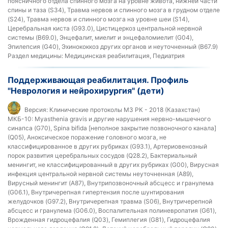
поясничного отдела спинного мозга на уровне живота, нижней части
спины и таза (S34), Травма нервов и спинного мозга в грудном отделе
(S24), Травма нервов и спинного мозга на уровне шеи (S14),
Церебральная киста (G93.0), Цистицеркоз центральной нервной
системы (B69.0), Энцефалит, миелит и энцефаломиелит (G04),
Эпилепсия (G40), Эхинококкоз других органов и неуточненный (B67.9)
Раздел медицины:
Медицинская реабилитация, Педиатрия
Поддерживающая реабилитация. Профиль
"Неврология и нейрохирургия" (дети)
Версия:
Клинические протоколы МЗ РК - 2018 (Казахстан)
МКБ-10:
Myasthenia gravis и другие нарушения нервно-мышечного
синапса (G70), Spina bifida [неполное закрытие позвоночного канала]
(Q05), Аноксическое поражение головного мозга, не
классифицированное в других рубриках (G93.1), Артериовенозный
порок развития церебральных сосудов (Q28.2), Бактериальный
менингит, не классифицированный в других рубриках (G00), Вирусная
инфекция центральной нервной системы неуточненная (A89),
Вирусный менингит (A87), Внутрипозвоночный абсцесс и гранулема
(G06.1), Внутричерепная гипертензия после шунтирования
желудочков (G97.2), Внутричерепная травма (S06), Внутричерепной
абсцесс и гранулема (G06.0), Воспалительная полиневропатия (G61),
Врожденная гидроцефалия (Q03), Гемиплегия (G81), Гидроцефалия