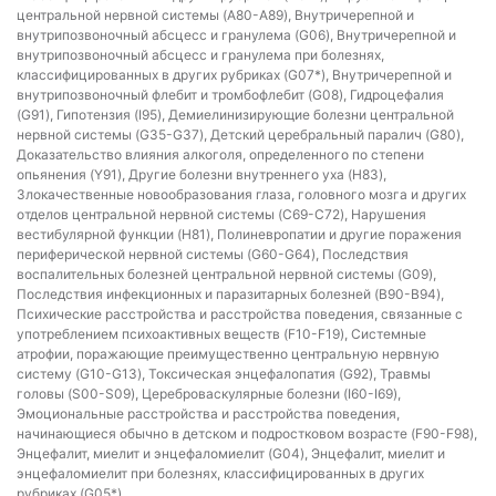
центральной нервной системы (A80-A89), Внутричерепной и
внутрипозвоночный абсцесс и гранулема (G06), Внутричерепной и
внутрипозвоночный абсцесс и гранулема при болезнях,
классифицированных в других рубриках (G07*), Внутричерепной и
внутрипозвоночный флебит и тромбофлебит (G08), Гидроцефалия
(G91), Гипотензия (I95), Демиелинизирующие болезни центральной
нервной системы (G35-G37), Детский церебральный паралич (G80),
Доказательство влияния алкоголя, определенного по степени
опьянения (Y91), Другие болезни внутреннего уха (H83),
Злокачественные новообразования глаза, головного мозга и других
отделов центральной нервной системы (C69-C72), Нарушения
вестибулярной функции (H81), Полиневропатии и другие поражения
периферической нервной системы (G60-G64), Последствия
воспалительных болезней центральной нервной системы (G09),
Последствия инфекционных и паразитарных болезней (B90-B94),
Психические расстройства и расстройства поведения, связанные с
употреблением психоактивных веществ (F10-F19), Системные
атрофии, поражающие преимущественно центральную нервную
систему (G10-G13), Токсическая энцефалопатия (G92), Травмы
головы (S00-S09), Цереброваскулярные болезни (I60-I69),
Эмоциональные расстройства и расстройства поведения,
начинающиеся обычно в детском и подростковом возрасте (F90-F98),
Энцефалит, миелит и энцефаломиелит (G04), Энцефалит, миелит и
энцефаломиелит при болезнях, классифицированных в других
рубриках (G05*)