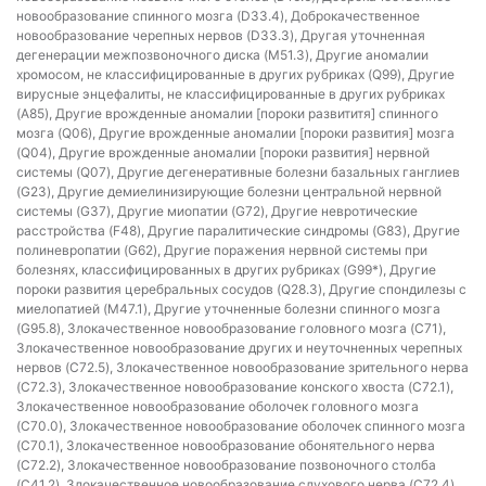
новообразование спинного мозга (D33.4), Доброкачественное
новообразование черепных нервов (D33.3), Другая уточненная
дегенерации межпозвоночного диска (M51.3), Другие аномалии
хромосом, не классифицированные в других рубриках (Q99), Другие
вирусные энцефалиты, не классифицированные в других рубриках
(A85), Другие врожденные аномалии [пороки развититя] спинного
мозга (Q06), Другие врожденные аномалии [пороки развития] мозга
(Q04), Другие врожденные аномалии [пороки развития] нервной
системы (Q07), Другие дегенеративные болезни базальных ганглиев
(G23), Другие демиелинизирующие болезни центральной нервной
системы (G37), Другие миопатии (G72), Другие невротические
расстройства (F48), Другие паралитические синдромы (G83), Другие
полиневропатии (G62), Другие поражения нервной системы при
болезнях, классифицированных в других рубриках (G99*), Другие
пороки развития церебральных сосудов (Q28.3), Другие спондилезы с
миелопатией (M47.1), Другие уточненные болезни спинного мозга
(G95.8), Злокачественное новообразование головного мозга (C71),
Злокачественное новообразование других и неуточненных черепных
нервов (C72.5), Злокачественное новообразование зрительного нерва
(C72.3), Злокачественное новообразование конского хвоста (C72.1),
Злокачественное новообразование оболочек головного мозга
(C70.0), Злокачественное новообразование оболочек спинного мозга
(C70.1), Злокачественное новообразование обонятельного нерва
(C72.2), Злокачественное новообразование позвоночного столба
(C41.2), Злокачественное новообразование слухового нерва (C72.4),