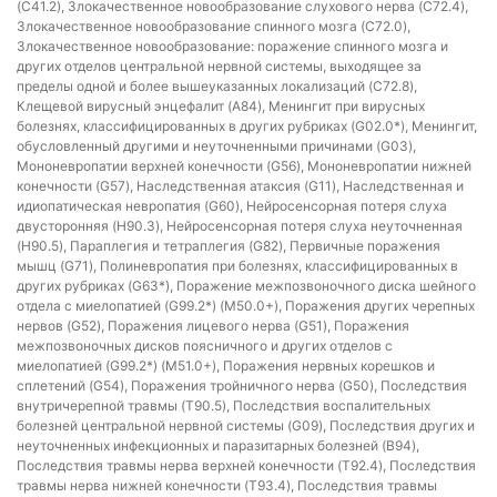
(C41.2), Злокачественное новообразование слухового нерва (C72.4),
Злокачественное новообразование спинного мозга (C72.0),
Злокачественное новообразование: поражение спинного мозга и
других отделов центральной нервной системы, выходящее за
пределы одной и более вышеуказанных локализаций (C72.8),
Клещевой вирусный энцефалит (A84), Менингит при вирусных
болезнях, классифицированных в других рубриках (G02.0*), Менингит,
обусловленный другими и неуточненными причинами (G03),
Мононевропатии верхней конечности (G56), Мононевропатии нижней
конечности (G57), Наследственная атаксия (G11), Наследственная и
идиопатическая невропатия (G60), Нейросенсорная потеря слуха
двусторонняя (H90.3), Нейросенсорная потеря слуха неуточненная
(H90.5), Параплегия и тетраплегия (G82), Первичные поражения
мышц (G71), Полиневропатия при болезнях, классифицированных в
других рубриках (G63*), Поражение межпозвоночного диска шейного
отдела с миелопатией (G99.2*) (M50.0+), Поражения других черепных
нервов (G52), Поражения лицевого нерва (G51), Поражения
межпозвоночных дисков поясничного и других отделов с
миелопатией (G99.2*) (M51.0+), Поражения нервных корешков и
сплетений (G54), Поражения тройничного нерва (G50), Последствия
внутричерепной травмы (T90.5), Последствия воспалительных
болезней центральной нервной системы (G09), Последствия других и
неуточненных инфекционных и паразитарных болезней (B94),
Последствия травмы нерва верхней конечности (T92.4), Последствия
травмы нерва нижней конечности (T93.4), Последствия травмы