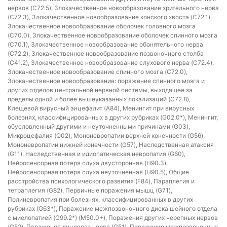
нервов (C72.5), Злокачественное новообразование зрительного нерва
(C72.3), Злокачественное новообразование конского хвоста (C72.1),
Злокачественное новообразование оболочек головного мозга
(C70.0), Злокачественное новообразование оболочек спинного мозга
(C70.1), Злокачественное новообразование обонятельного нерва
(C72.2), Злокачественное новообразование позвоночного столба
(C41.2), Злокачественное новообразование слухового нерва (C72.4),
Злокачественное новообразование спинного мозга (C72.0),
Злокачественное новообразование: поражение спинного мозга и
других отделов центральной нервной системы, выходящее за
пределы одной и более вышеуказанных локализаций (C72.8),
Клещевой вирусный энцефалит (A84), Менингит при вирусных
болезнях, классифицированных в других рубриках (G02.0*), Менингит,
обусловленный другими и неуточненными причинами (G03),
Микроцефалия (Q02), Мононевропатии верхней конечности (G56),
Мононевропатии нижней конечности (G57), Наследственная атаксия
(G11), Наследственная и идиопатическая невропатия (G60),
Нейросенсорная потеря слуха двусторонняя (H90.3),
Нейросенсорная потеря слуха неуточненная (H90.5), Общие
расстройства психологического развития (F84), Параплегия и
тетраплегия (G82), Первичные поражения мышц (G71),
Полиневропатия при болезнях, классифицированных в других
рубриках (G63*), Поражение межпозвоночного диска шейного отдела
с миелопатией (G99.2*) (M50.0+), Поражения других черепных нервов
(G52), Поражения лицевого нерва (G51), Поражения межпозвоночных