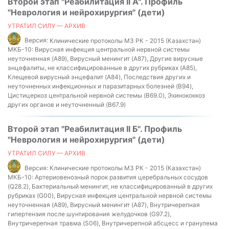
Второй этап "Реабилитация II А". Профиль
"Неврология и нейрохирургия" (дети)
УТРАТИЛ СИЛУ — АРХИВ
Версия:
Клинические протоколы МЗ РК - 2015 (Казахстан)
МКБ-10:
Вирусная инфекция центральной нервной системы
неуточненная (A89), Вирусный менингит (A87), Другие вирусные
энцефалиты, не классифицированные в других рубриках (A85),
Клещевой вирусный энцефалит (A84), Последствия других и
неуточненных инфекционных и паразитарных болезней (B94),
Цистицеркоз центральной нервной системы (B69.0), Эхинококкоз
других органов и неуточненный (B67.9)
Второй этап "Реабилитация II Б". Профиль
"Неврология и нейрохирургия" (дети)
УТРАТИЛ СИЛУ — АРХИВ
Версия:
Клинические протоколы МЗ РК - 2015 (Казахстан)
МКБ-10:
Артериовенозный порок развития церебральных сосудов
(Q28.2), Бактериальный менингит, не классифицированный в других
рубриках (G00), Вирусная инфекция центральной нервной системы
неуточненная (A89), Вирусный менингит (A87), Внутричерепная
гипертензия после шунтирования желудочков (G97.2),
Внутричерепная травма (S06), Внутричерепной абсцесс и гранулема