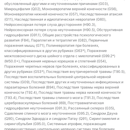
обусловленный другими и неуточненными причинами (G03),
Микроцефалия (Q02), Мононевропатии верхней конечности (G56),
Мононевропатии нижней конечности (G57), Наследственная атаксия
(G11), Наследственная и идиопатическая невропатия (G60),
Нейросенсорная потеря слуха двусторонняя (H90.3),
Нейросенсорная потеря слуха неуточненная (H90.5), Обструктивная
гидроцефалия (G91.1), Общие расстройства психологического
развития (F84), Параплегия и тетраплегия (G82), Первичные
поражения мышц (G71), Полиневропатия при болезнях,
классифицированных в других рубриках (G63*), Поражение
межпозвоночного диска шейного отдела с миелопатией (G99.2*)
(M50.0+), Поражения нервных корешков и сплетений (G54),
Поражения черепных нервов при болезнях, классифицированных в
других рубриках (G53*), Последствия внутричерепной травмы (T90.5),
Последствия воспалительных болезней центральной нервной
системы (G09), Последствия других и неуточненных инфекционных и
паразитарных болезней (B94), Последствия травмы нерва верхней
конечности (T92.4), Последствия травмы нерва нижней конечности
(T93.4), Последствия травмы спинного мозга (T91.3), Последствия
цереброваскулярных болезней (I69), Посттравматическая
гидроцефалия неуточненная (G91.3), Рассеянный склероз (G35),
Сдавление спинного мозга неуточненное (G95.2), Синдром Дауна
(Q90), Синдром Эдвардса и синдром Патау (Q91), Сирингомиелия и
сирингобульбия (G95.0), Системные атрофии, поражающие
преимущественно центральную нервную систему при болезнях,