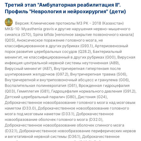
Третий этап "Амбулаторная реабилитация II".
Профиль "Неврология и нейрохирургия" (дети)
Версия:
Клинические протоколы МЗ РК - 2018 (Казахстан)
МКБ-10:
Myasthenia gravis и другие нарушения нервно-мышечного
синапса (G70), Spina bifida [неполное закрытие позвоночного канала]
(Q05), Аноксическое поражение головного мозга, не
классифицированное в других рубриках (G93.1), Артериовенозный
порок развития церебральных сосудов (Q28.2), Бактериальный
менингит, не классифицированный в других рубриках (G00), Вирусная
инфекция центральной нервной системы неуточненная (A89),
Вирусный менингит (A87), Внутричерепная гипертензия после
шунтирования желудочков (G97.2), Внутричерепная травма (S06),
Внутричерепной и внутрипозвоночный абсцесс и гранулема (G06),
Воспалительная полиневропатия (G61), Врожденная гидроцефалия
(Q03), Гемиплегия (G81), Гидроцефалия нормального давления (G91.2),
Детский церебральный паралич (G80), Дистония (G24),
Доброкачественное новообразование головного мозга над мозговым
наметом (D33.0), Доброкачественное новообразование головного
мозга под мозговым наметом (D33.1), Доброкачественное
новообразование оболочек головного мозга (D32.0),
Доброкачественное новообразование оболочек спинного мозга
(D32.1), Доброкачественное новообразование периферических нервов
и вегетативной нервной системы (D36.1), Доброкачественное