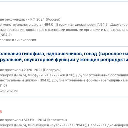
ие рекомендации РФ 2024 (Россия)
е менструального цикла (N94.0), Вторичная дисменорея (N94.5), Дисмено
нные состояния, связанные с женскими половыми органами и менструальны
(N94.4)
рство и гинекология
левания гипофиза, надпочечников, гонад (взрослое н
руальной, овуляторной функции у женщин репродукти
ие протоколы 2020-2021 (Беларусь)
енорея (N94.5), Дисфункция яичников (E28), Другие уточненные состояни
нструальным циклом (N94.8), Другие уточненные формы нерегулярных мен
1.0)
ринология
В
е протоколы МЗ РК - 2014 (Казахстан)
енорея (N94.5), Дисменорея неуточненная (N94.6), Первичная дисменорея