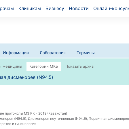
рачам
Клиникам
Бизнесу
Новости
Онлайн-консул
Информация
Лаборатория
Термины
ая дисменорея (N94.5)
е протоколы МЗ РК - 2019 (Казахстан)
енорея (N94.5), Дисменорея неуточненная (N94.6), Первичная дисменорея
рство и гинекология