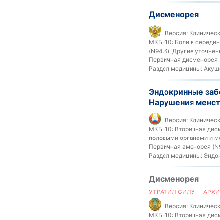
Дисменорея
Версия:
Клиническ
МКБ-10:
Боли в середин
(N94.6), Другие уточне
Первичная дисменорея 
Раздел медицины:
Акуше
Эндокринные забо
Нарушения менст
Версия:
Клиническ
МКБ-10:
Вторичная дисм
половыми органами и ме
Первичная аменорея (N9
Раздел медицины:
Эндок
Дисменорея
УТРАТИЛ СИЛУ — АРХИ
Версия:
Клинически
МКБ-10:
Вторичная дисм