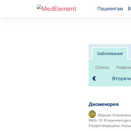
Пациентам
В
Заболевания
Список
Вторичн
Дисменорея
Версия:
Клинически
МКБ-10:
Вторичная дисм
Раздел медицины:
Акуше