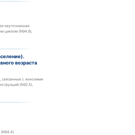
рея неуточненная
м циклом (N94.8),
аселение).
вного возраста
я, связанные с женскими
струаций (N92.5),
 (N94.4)