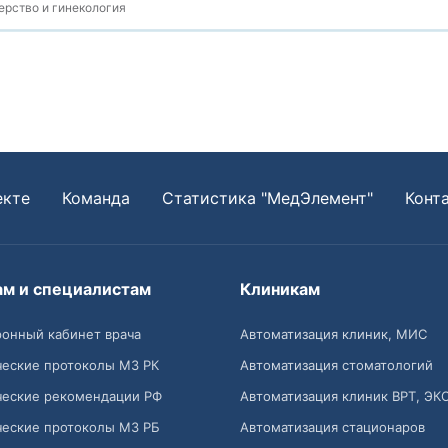
рство и гинекология
екте
Команда
Статистика "МедЭлемент"
Конт
ам и специалистам
Клиникам
онный кабинет врача
Автоматизация клиник, МИС
ческие протоколы МЗ РК
Автоматизация стоматологий
ческие рекомендации РФ
Автоматизация клиник ВРТ, ЭК
ческие протоколы МЗ РБ
Автоматизация стационаров