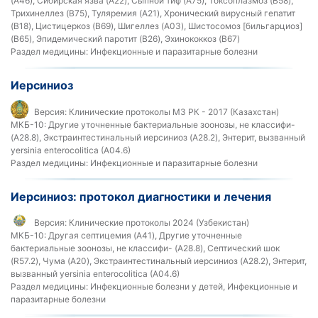
(A46), Сибирская язва (A22), Сыпной тиф (A75), Токсоплазмоз (B58),
Трихинеллез (B75), Туляремия (A21), Хронический вирусный гепатит
(B18), Цистицеркоз (B69), Шигеллез (A03), Шистосомоз [бильгарциоз]
(B65), Эпидемический паротит (B26), Эхинококкоз (B67)
Раздел медицины:
Инфекционные и паразитарные болезни
Иерсиниоз
Версия:
Клинические протоколы МЗ РК - 2017 (Казахстан)
МКБ-10:
Другие уточненные бактериальные зоонозы, не классифи-
(A28.8), Экстраинтестинальный иерсиниоз (A28.2), Энтерит, вызванный
yersinia enterocolitica (A04.6)
Раздел медицины:
Инфекционные и паразитарные болезни
Иерсиниоз: протокол диагностики и лечения
Версия:
Клинические протоколы 2024 (Узбекистан)
МКБ-10:
Другая септицемия (A41), Другие уточненные
бактериальные зоонозы, не классифи- (A28.8), Септический шок
(R57.2), Чума (A20), Экстраинтестинальный иерсиниоз (A28.2), Энтерит,
вызванный yersinia enterocolitica (A04.6)
Раздел медицины:
Инфекционные болезни у детей, Инфекционные и
паразитарные болезни