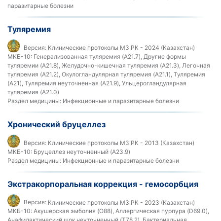
паразитарные болезни
Туляремия
Версия:
Клинические протоколы МЗ РК - 2024 (Казахстан)
МКБ-10:
Генерализованная туляремия (A21.7), Другие формы
туляремии (A21.8), Желудочно-кишечная туляремия (A21.3), Легочная
туляремия (A21.2), Окулогландулярная туляремия (A21.1), Туляремия
(A21), Туляремия неуточненная (A21.9), Ульцерогландулярная
туляремия (A21.0)
Раздел медицины:
Инфекционные и паразитарные болезни
Хронический бруцеллез
Версия:
Клинические протоколы МЗ РК - 2013 (Казахстан)
МКБ-10:
Бруцеллез неуточненный (A23.9)
Раздел медицины:
Инфекционные и паразитарные болезни
Экстракорпоральная коррекция - гемосорбция
Версия:
Клинические протоколы МЗ РК - 2023 (Казахстан)
МКБ-10:
Акушерская эмболия (O88), Аллергическая пурпура (D69.0),
Анафилактический шок неуточненный (T78.2), Бактериальная