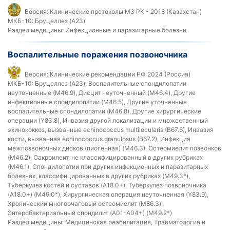
Версия:
Клинические протоколы МЗ РК - 2018 (Казахстан)
МКБ-10:
Бруцеллез (A23)
Раздел медицины:
Инфекционные и паразитарные болезни
Воспалительные поражения позвоночника
Версия:
Клинические рекомендации РФ 2024 (Россия)
МКБ-10:
Бруцеллез (A23), Воспалительные спондилопатии
неуточненные (M46.9), Дисцит неуточненный (M46.4), Другие
инфекционные спондилопатии (M46.5), Другие уточненные
воспалительные спондилопатии (M46.8), Другие хирургические
операции (Y83.8), Инвазия другой локализации и множественный
эхинококкоз, вызванные echinococcus multilocularis (B67.6), Инвазия
кости, вызванная echinococcus granulosus (B67.2), Инфекция
межпозвоночных дисков (пиогенная) (М46.3), Остеомиелит позвонков
(M46.2), Сакроилеит, не классифицированный в других рубриках
(M46.1), Спондилопатии при других инфекционных и паразитарных
болезнях, классифицированных в других рубриках (M49.3*),
Туберкулез костей и суставов (A18.0+), Туберкулез позвоночника
(A18.0+) (M49.0*), Хирургическая операция неуточненная (Y83.9),
Хронический многоочаговый остеомиелит (M86.3),
Энтеробактериальный спондилит (A01-A04+) (M49.2*)
Раздел медицины:
Медицинская реабилитация, Травматология и