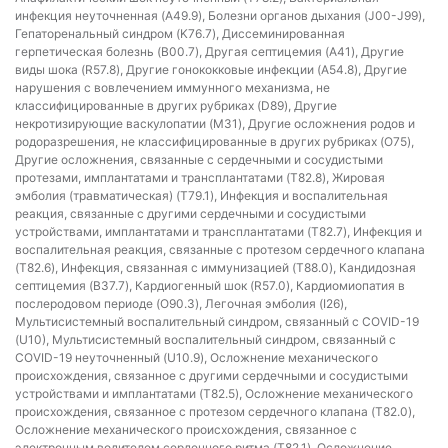
инфекция неуточненная (A49.9), Болезни органов дыхания (J00-J99),
Гепаторенальный синдром (K76.7), Диссеминированная
герпетическая болезнь (B00.7), Другая септицемия (A41), Другие
виды шока (R57.8), Другие гонококковые инфекции (A54.8), Другие
нарушения с вовлечением иммунного механизма, не
классифицированные в других рубриках (D89), Другие
некротизирующие васкулопатии (M31), Другие осложнения родов и
родоразрешения, не классифицированные в других рубриках (O75),
Другие осложнения, связанные с сердечными и сосудистыми
протезами, имплантатами и трансплантатами (T82.8), Жировая
эмболия (травматическая) (T79.1), Инфекция и воспалительная
реакция, связанные с другими сердечными и сосудистыми
устройствами, имплантатами и трансплантатами (T82.7), Инфекция и
воспалительная реакция, связанные с протезом сердечного клапана
(T82.6), Инфекция, связанная с иммунизацией (T88.0), Кандидозная
септицемия (B37.7), Кардиогенный шок (R57.0), Кардиомиопатия в
послеродовом периоде (O90.3), Легочная эмболия (I26),
Мультисистемный воспалительный синдром, связанный с COVID-19
(U10), Мультисистемный воспалительный синдром, связанный с
COVID-19 неуточненный (U10.9), Осложнение механического
происхождения, связанное с другими сердечными и сосудистыми
устройствами и имплантатами (T82.5), Осложнение механического
происхождения, связанное с протезом сердечного клапана (T82.0),
Осложнение механического происхождения, связанное с
электронным водителем сердечного ритма (T82.1), Осложнение,