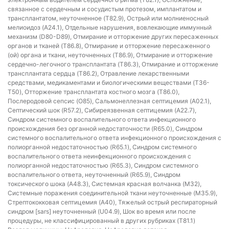
связанное с сердечным и сосудистым протезом, имплантатом и
трансплантатом, неуточненное (T82.9), Острый или молниеносный
мелиоидоз (A24.1), Отдельные нарушения, вовлекающие иммунный
механизм (D80-D89), Отмирание и отторжение других пересаженных
органов и тканей (T86.8), Отмирание и отторжение пересаженного
(ой) органа и ткани, неуточненных (T86.9), Отмирание и отторжение
сердечно-легочного трансплантата (T86.3), Отмирание и отторжение
трансплантата сердца (T86.2), Отравление лекарственными
средствами, медикаментами и биологическими веществами (T36-
T50), Отторжение трансплантата костного мозга (T86.0),
Послеродовой сепсис (O85), Сальмонеллезная септицемия (A02.1),
Септический шок (R57.2), Сибиреязвенная септицемия (A22.7),
Синдром системного воспалительного ответа инфекционного
происхождения без органной недостаточности (R65.0), Синдром
системного воспалительного ответа инфекционного происхождения с
полиорганной недостаточностью (R65.1), Синдром системного
воспалительного ответа неинфекционного происхождения с
полиорганной недостаточностью (R65.3), Синдром системного
воспалительного ответа, неуточненный (R65.9), Синдром
токсического шока (A48.3), Системная красная волчанка (M32),
Системные поражения соединительной ткани неуточненные (M35.9),
Стрептококковая септицемия (A40), Тяжелый острый респираторный
синдром [sars] неуточненный (U04.9), Шок во время или после
процедуры, не классифицированный в других рубриках (T81.1)