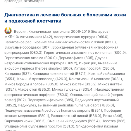
ортопедия, Фтизиатрия
Диагностика и лечение больных с болезнями кожи
и подкожной клетчатки
Версия:
Клинические протоколы 2006-2019 (Беларусь)
МКБ-10:
Актиномикоз (A42), Аллергическая пурпура (D69.0),
Варикозное расширение вен нижних конечностей с язвой (I83.0),
Вирусные бородавки (B07), Врожденная буллезная ихтиоформная
эритродермия (Q80.3), Герпетическая инфекция неуточненная (B00.9),
Герпетическая экзема (B00.0), Дерматофития (B35), Другая
нетромбоцитопеническая пурпура (D69.2), Инфекции, вызванные
вирусом герпеса [herpes simplex] (B00), Ихтиоз простой (Q80.0),
Кандидоз (B37), Кандидоз кожи и ногтей (B37.2), Кожный лейшманиоз
(B55.1), Кожный эризипелоид (A26.0), Контагиозный моллюск (B08.1),
Микоз бороды и головы (B35.0), Микоз кистей (B35.2), Микоз ногтей
(B35.1), Микоз стоп (B35.3), Микоз туловища (B35.4), Наследственная
эритропоэтическая порфирия (E80.0), Опоясывающий лишай [herpes
zoster] (B02), Педикулез и фтириоз (B85), Педикулез неуточненный
(B85.2), Педикулез, вызванный pediculus humanus capitis (B85.0),
Педикулез, вызванный pediculus humanus corporis (B85.1), Порфирия
кожная медленная (E80.1), Разноцветный лишай (B36.0), Рожа (A46),
Саркоидоз кожи (D86.3), Смешанный педикулез (B85.4), Чесотка (B86),
Эпидермолиз буллезный простой (Q81.0), Эпидермофития паховая