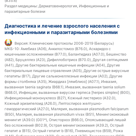
(B35.6)
Раздел медицины:
Дерматовенерология, Инфекционные и
паразитарные болезни
Диагностика и лечение взрослого населения с
инфекционными и паразитарными болезнями
Версия:
Клинические протоколы 2006-2019 (Беларусь)
МКБ-10:
Амебиаз (A06), Анкилостомоз (B76.0), Аскаридоз с
кишечными осложнениями (B77.0), Балантидиаз (A07.0), Бешенство
(A82), Бруцеллез (A23), Дифиллоботриоз (B70.0), Другая септицемия
(A41), Другие бактериальные кишечные инфекции (A04), Другие
бактериальные пищевые отравления (A05), Другие острые вирусные
гепатиты (B17), Другие сальмонеллезные инфекции (A02), Другие
формы столбняка (A35), Жиардиаз [лямблиоз] (A07.1), Инвазия,
вызванная taenia saginata (B68.1), Инвазия, вызванная taenia solium
(B68.0), Инфекции, вызванные вирусом герпеса [herpes simplex] (B00),
Инфекционный мононуклеоз (B27), Кожный листериоз (A32.0),
Кожный эризипелоид (A26.0), Лептоспироз желтушно-
геморрагический (A27.0), Малярия, вызванная plasmodium falciparum
(B50), Малярия, вызванная plasmodium vivax (B51), Менингококковый
менингит (A39.0) (G01*), Описторхоз (B66.0), Опоясывающий лишай
без осложнений (B02.9), Острая менингококкемия (A39.2), Острый
гепатит a (B15), Острый гепатит b (B16), Пневмоцистоз (B59), Рожа