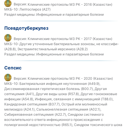
Версия:
Клинические протоколы МЗ РК - 2016 (Казахстан)
МКБ-10:
Лептоспироз (A27)
Раздел медицины:
Инфекционные и паразитарные болезни
Псевдотуберкулез
Версия:
Клинические протоколы МЗ РК - 2017 (Казахстан)
МКБ-10:
Другие уточненные бактериальные зоонозы, не классифи-
(A28.8), Экстраинтестинальный иерсиниоз (A28.2)
Раздел медицины:
Инфекционные и паразитарные болезни
Сепсис
Версия:
Клинические протоколы МЗ РК - 2020 (Казахстан)
МКБ-10:
Бактериальная инфекция неуточненная (A49.9),
Диссеминированная герпетическая болезнь (B00.7), Другая
септицемия (A41), Другие виды шока (R57.8), Другие гонококковые
инфекции (A54.8), Инфекция, связанная с иммунизацией (T88.0),
Кандидозная септицемия (B37.7), Острый или молниеносный
мелиоидоз (A24.1), Сальмонеллезная септицемия (A02.1),
Сибиреязвенная септицемия (A22.7), Синдром системного
воспалительного ответа инфекционного происхождения с
полиорганной недостаточностью (R65.1), Синдром токсического шока