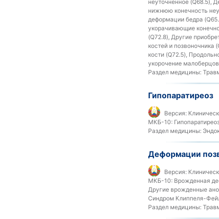
неуточненное (Q68.5), 
нижнюю конечность неу
деформации бедра (Q65.
укорачивающие конечнос
(Q72.8), Другие приобр
костей и позвоночника 
кости (Q72.5), Продольн
укорочение малоберцово
Раздел медицины:
Травм
Гипопаратиреоз
Версия:
Клиническ
МКБ-10:
Гипопаратиреоз
Раздел медицины:
Эндок
Деформации поз
Версия:
Клиническ
МКБ-10:
Врожденная деф
Другие врожденные аном
Синдром Клиппеля-Фейля
Раздел медицины:
Травм