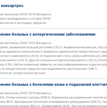
коксартроз
ие протоколы 2006-2019 (Беларусь)
троз тазобедренного сустава] (M16)
атология и ортопедия, Хирургия
ечение больных с аллергическими заболеваниями
ие протоколы 2006-2019 (Беларусь)
ринит, вызванный пыльцой растений (J30.1), Анафилактический шок, обус
й на адекватно назначенное и правильно примененное лекарственное средс
ского компонента (J45.0), Астматический статус [status asthmaticus] (J46
ские риниты (J30.3), Другие сезонные аллергические риниты (J30.2), Конт
ица (L50), Неблагоприятные эффекты, не классифицированные в других рубр
 на лекарственное средство или медикаменты неуточненная (T88.7)
гология, Аллергология детская
чение больных с болезнями кожи и подкожной клетча
ие протоколы 2006-2019 (Беларусь)
42), Аллергическая пурпура (D69.0), Варикозное расширение вен нижних к
давки (B07), Врожденная буллезная ихтиоформная эритродермия (Q80.3), Ге
Герпетическая экзема (B00.0), Дерматофития (B35), Другая нетромбоцитопе