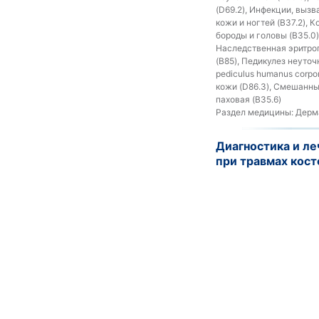
(D69.2), Инфекции, вызв
кожи и ногтей (B37.2), 
бороды и головы (B35.0),
Наследственная эритроп
(B85), Педикулез неуточ
pediculus humanus corpo
кожи (D86.3), Смешанный
паховая (B35.6)
Раздел медицины:
Дерма
Диагностика и л
при травмах кост
Версия:
Клиническ
МКБ-10:
Эмболия и тромб
Раздел медицины:
Карди
Диагностика и ле
Версия:
Клиническ
МКБ-10:
Болезни щитови
Раздел медицины:
Эндок