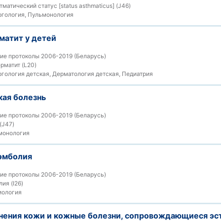
тматический статус [status asthmaticus] (J46)
гология, Пульмонология
матит у детей
ие протоколы 2006-2019 (Беларусь)
рматит (L20)
гология детская, Дерматология детская, Педиатрия
кая болезнь
ие протоколы 2006-2019 (Беларусь)
(J47)
монология
эмболия
ие протоколы 2006-2019 (Беларусь)
ия (I26)
иология
нения кожи и кожные болезни, сопровождающиеся эс