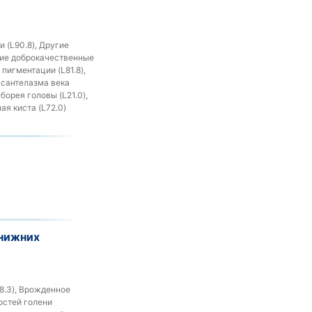
 (L90.8), Другие
угие доброкачественные
пигментации (L81.8),
Ксантелазма века
борея головы (L21.0),
ая киста (L72.0)
нижних
8.3), Врожденное
остей голени