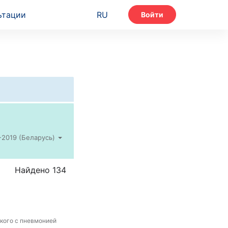
ьтации
RU
Войти
2019 (Беларусь)
Найдено 134
гкого с пневмонией