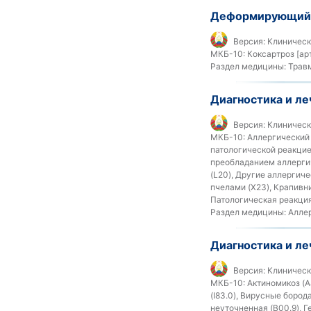
Деформирующий 
Версия:
Клиническ
МКБ-10:
Коксартроз [ар
Раздел медицины:
Травм
Диагностика и л
Версия:
Клиническ
МКБ-10:
Аллергический 
патологической реакцие
преобладанием аллергиче
(L20), Другие аллергиче
пчелами (X23), Крапивн
Патологическая реакция
Раздел медицины:
Аллер
Диагностика и ле
Версия:
Клиническ
МКБ-10:
Актиномикоз (A
(I83.0), Вирусные боро
неуточненная (B00.9), 