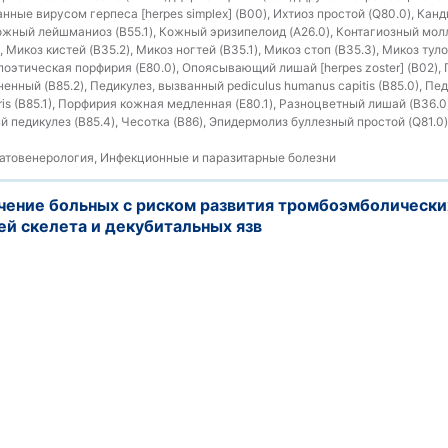
анные вирусом герпеса [herpes simplex] (B00), Ихтиоз простой (Q80.0), Канд
Кожный лейшманиоз (B55.1), Кожный эризипелоид (A26.0), Контагиозный молл
 Микоз кистей (B35.2), Микоз ногтей (B35.1), Микоз стоп (B35.3), Микоз тул
оэтическая порфирия (E80.0), Опоясывающий лишай [herpes zoster] (B02), 
ненный (B85.2), Педикулез, вызванный pediculus humanus capitis (B85.0), П
ris (B85.1), Порфирия кожная медленная (E80.1), Разноцветный лишай (B36.0
 педикулез (B85.4), Чесотка (B86), Эпидермолиз буллезный простой (Q81.0
товенерология, Инфекционные и паразитарные болезни
ечение больных с риском развития тромбоэмболическ
ей скелета и декубитальных язв
ие протоколы 2006-2019 (Беларусь)
оз артерий (I74)
ология, Травматология и ортопедия, Хирургия
чение взрослого населения с заболеваниями эндокри
ие протоколы 2006-2019 (Беларусь)
дной железы (E00-E07)
ринология