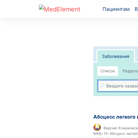
Пациентам
В
Заболевания
Список
Абсцесс легкого 
Версия:
Клиническ
МКБ-10:
Абсцесс легкого