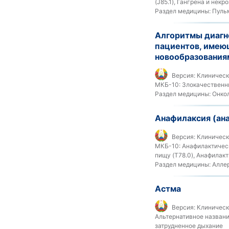
(J85.1), Гангрена и некро
Раздел медицины:
Пульм
Алгоритмы диагн
пациентов, имею
новообразования
Версия:
Клиническ
МКБ-10:
Злокачественн
Раздел медицины:
Онко
Анафилаксия (ан
Версия:
Клиническ
МКБ-10:
Анафилактическ
пищу (T78.0), Анафилак
Раздел медицины:
Аллер
Астма
Версия:
Клиническ
Альтернативное названи
затрудненное дыхание