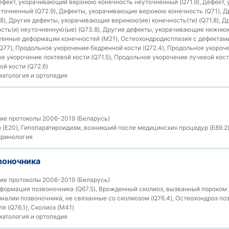
Дефект, укорачивающий верхнюю конечность неуточненный (Q71.9), Дефект
точненный (Q72.9), Дефекты, укорачивающие верхнюю конечность (Q71), 
8), Другие дефекты, укорачивающие верхнюю(ие) конечность(ти) (Q71.8), Д
ть(и) неуточненную(ые) (Q73.8), Другие дефекты, укорачивающие нижнюю
етенные деформации конечностей (M21), Остеохондродисплазия с дефектам
(Q77), Продольное укорочение бедренной кости (Q72.4), Продольное укоро
ое укорочение локтевой кости (Q71.5), Продольное укорочение лучевой кост
й кости (Q72.6)
атология и ортопедия
ие протоколы 2006-2019 (Беларусь)
 (E20), Гипопаратироидизм, возникший после медицинских процедур (E89.2
ринология
воночника
ие протоколы 2006-2019 (Беларусь)
ормация позвоночника (Q67.5), Врожденный сколиоз, вызванный пороком р
алии позвоночника, не связанные со сколиозом (Q76.4), Остеохондроз поз
 (Q76.1), Сколиоз (M41)
атология и ортопедия