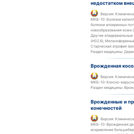
недостатком вне
Версия:
Клиническ
МКБ-10:
Болезни капилля
болезни апокринных пот
новообразования кожи (
Другие эпидермальные у
(H02.6), Меланоформный 
Старческая атрофия (вял
Раздел медицины:
Дерм
Врожденная косо
Версия:
Клиническ
МКБ-10:
Конско-варусна
Раздел медицины:
Врожд
Врожденные и пр
конечностей
Версия:
Клиническ
МКБ-10:
Врожденная деф
искривление большеберц