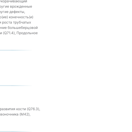
, укорачивающий
Другие врожденные
ругие дефекты,
(ие) конечность(и)
и роста трубчатых
чение большеберцовой
и (Q71.4), Продольное
)
азвития кости (Q76.3),
воночника (M42),