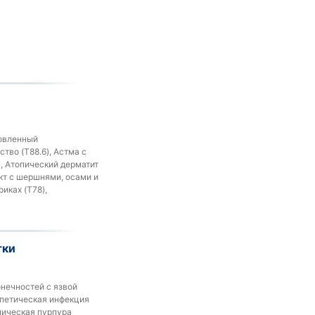
ловленный
тво (T88.6), Астма с
), Атопический дерматит
акт с шершнями, осами и
иках (T78),
тки
онечностей с язвой
рпетическая инфекция
ническая пурпура