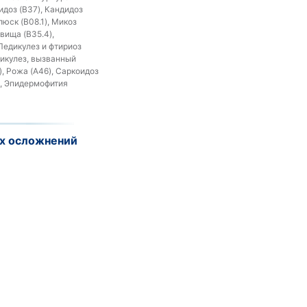
идоз (B37), Кандидоз
юск (B08.1), Микоз
овища (B35.4),
Педикулез и фтириоз
едикулез, вызванный
), Рожа (A46), Саркоидоз
), Эпидермофития
их осложнений
нной системы