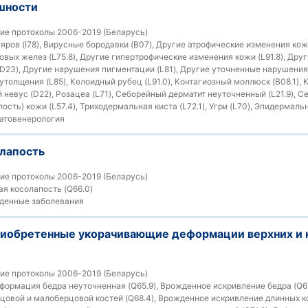
шности
ие протоколы 2006-2019 (Беларусь)
ров (I78), Вирусные бородавки (B07), Другие атрофические изменения кожи
овых желез (L75.8), Другие гипертрофические изменения кожи (L91.8), Др
D23), Другие нарушения пигментации (L81), Другие уточненные нарушения 
толщения (L85), Келоидный рубец (L91.0), Контагиозный моллюск (B08.1), 
невус (D22), Розацеа (L71), Себорейный дерматит неуточненный (L21.9), Се
ость) кожи (L57.4), Триходермальная киста (L72.1), Угри (L70), Эпидермальн
атовенерология
лапость
ие протоколы 2006-2019 (Беларусь)
я косолапость (Q66.0)
енные заболевания
иобретенные укорачивающие деформации верхних и 
ие протоколы 2006-2019 (Беларусь)
ормация бедра неуточненная (Q65.9), Врожденное искривление бедра (Q6
овой и малоберцовой костей (Q68.4), Врожденное искривление длинных к