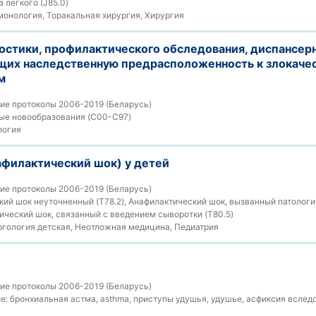
з легкого (J85.0)
онология, Торакальная хирургия, Хирургия
остики, профилактического обследования, диспансер
щих наследственную предрасположенность к злокаче
м
ие протоколы 2006-2019 (Беларусь)
ые новообразования (C00-C97)
логия
афилактический шок) у детей
ие протоколы 2006-2019 (Беларусь)
ий шок неуточненный (T78.2), Анафилактический шок, вызванный патологи
тический шок, связанный с введением сыворотки (T80.5)
гология детская, Неотложная медицина, Педиатрия
ие протоколы 2006-2019 (Беларусь)
е:
бронхиальная астма, asthma, приступы удушья, удушье, асфиксия вследс