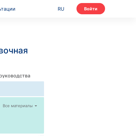
ьтации
RU
Войти
вочная
 руководства
Все материалы