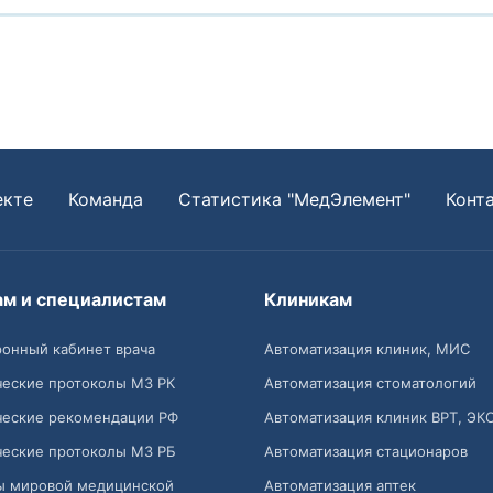
екте
Команда
Статистика "МедЭлемент"
Конт
ам и специалистам
Клиникам
онный кабинет врача
Автоматизация клиник, МИС
ческие протоколы МЗ РК
Автоматизация стоматологий
ческие рекомендации РФ
Автоматизация клиник ВРТ, ЭК
ческие протоколы МЗ РБ
Автоматизация стационаров
ы мировой медицинской
Автоматизация аптек