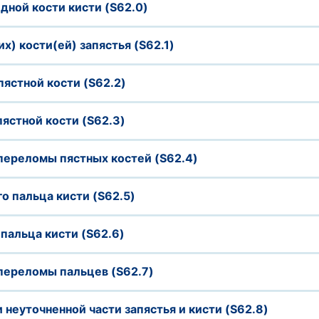
ной кости кисти (S62.0)
х) кости(ей) запястья (S62.1)
ястной кости (S62.2)
ястной кости (S62.3)
ереломы пястных костей (S62.4)
 пальца кисти (S62.5)
пальца кисти (S62.6)
ереломы пальцев (S62.7)
 неуточненной части запястья и кисти (S62.8)