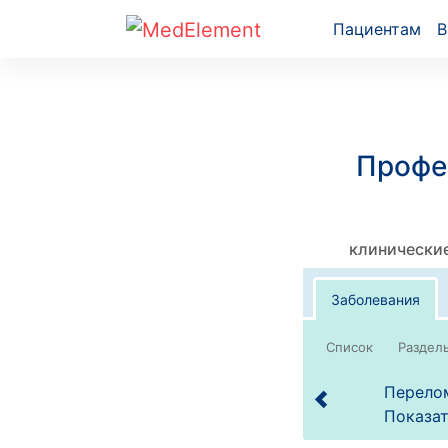
Пациентам
В
Профе
клинические
Заболевания
Список
Перелом
Показат