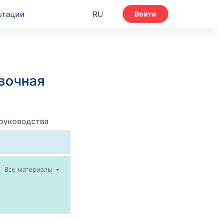
ьтации
RU
Войти
вочная
 руководства
Все материалы