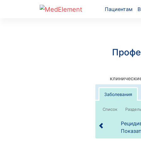
Пациентам
В
Профе
клинические
Заболевания
Список
Рецидив
Показат