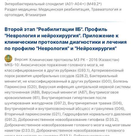
Энтеробактериальный спондилит (A01-A04+) (M49.2*)
Раздел медицины:
Медицинская реабилитация, Травматология и
ортопедия, Фтизиатрия
Второй этап "Реабилитации IIБ". Профиль
"Неврология и нейрохирургия". Приложение к
клиническим протоколам диагностики и лечения
по профилю "Неврология" и "Нейрохирургия"
Версия:
Клинические протоколы МЗ РК - 2016 (Казахстан)
МКБ-10:
Аноксическое поражение головного мозга, не
классифицированное в других рубриках (G93.1), Артериовенозный
порок развития церебральных сосудов (Q28.2), Бактериальный
менингит, не классифицированный в других рубриках (G00), Болезнь
Паркинсона (G20), Вирусная инфекция центральной нервной системы
неуточненная (A89), Вирусный менингит (A87), Внутримозговое
кровоизлияние (I61), Внутричерепная гипертензия после
шунтирования желудочков (G97.2), Внутричерепная травма (S06),
Внутричерепной и внутрипозвоночный абсцесс и гранулема (G06),
Вторичный паркинсонизм (G21), Гидроцефалия нормального давления
(G91.2), Доброкачественное новообразование гипофиза (D35.2),
Доброкачественное новообразование головного мозга над мозговым
наметом (D33.0), Доброкачественное новообразование головного
мозга под мозговым наметом (D33.1), Доброкачественное