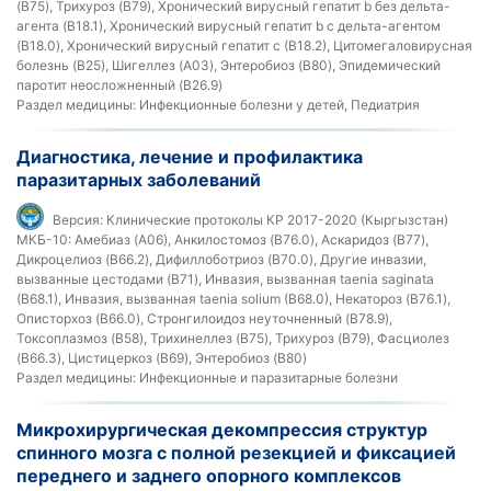
(B75), Трихуроз (B79), Хронический вирусный гепатит b без дельта-
агента (B18.1), Хронический вирусный гепатит b с дельта-агентом
(B18.0), Хронический вирусный гепатит c (B18.2), Цитомегаловирусная
болезнь (B25), Шигеллез (A03), Энтеробиоз (B80), Эпидемический
паротит неосложненный (B26.9)
Раздел медицины:
Инфекционные болезни у детей, Педиатрия
Диагностика, лечение и профилактика
паразитарных заболеваний
Версия:
Клинические протоколы КР 2017-2020 (Кыргызстан)
МКБ-10:
Амебиаз (A06), Анкилостомоз (B76.0), Аскаридоз (B77),
Дикроцелиоз (B66.2), Дифиллоботриоз (B70.0), Другие инвазии,
вызванные цестодами (B71), Инвазия, вызванная taenia saginata
(B68.1), Инвазия, вызванная taenia solium (B68.0), Некатороз (B76.1),
Описторхоз (B66.0), Стронгилоидоз неуточненный (B78.9),
Токсоплазмоз (B58), Трихинеллез (B75), Трихуроз (B79), Фасциолез
(B66.3), Цистицеркоз (B69), Энтеробиоз (B80)
Раздел медицины:
Инфекционные и паразитарные болезни
Микрохирургическая декомпрессия структур
спинного мозга с полной резекцией и фиксацией
переднего и заднего опорного комплексов