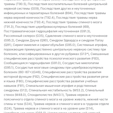
травмы (T90.5), Последствия воспалительных болезней центральной
нервной системы (G09), Последствия других и неуточненных
инфекционных и паразитарных болезней (B94), Последствия травмы
нерва верхней конечности (T92.4), Последствия травмы нерва
нижней конечности (T93.4), Последствия травмы спинного мозга
(T91.3), Последствия цереброваскулярных болезней (I69),
Посттравматическая гидроцефалия неуточненная (G91.3),
Рассеянный склероз (G35), Сдавление спинного мозга неуточненное
(G95.2), Синдром Дауна (Q90), Синдром Эдвардса и синдром Патау
(Q91), Сирингомиелия и сирингобульбия (G95.0), Системные атрофии,
поражающие преимущественно центральную нервную систему при
болезнях, классифицированных в других рубриках (G13*), Смешанные
специфические расстройства психологического развития (F83),
Сообщающаяся гидроцефалия (G91.0), Сосудистые миелопатии
(G95.1), Сосудистые мозговые синдромы при цереброваскулярных
болезнях (I60-I67+)(G46), Специфические расстройства развития
моторной функции (F82), Специфические расстройства развития речи
и языка (F80), Специфические расстройства развития учебных
навыков (F81), Спинальная мышечная атрофия и родственные
синдромы (G12), Спинальная нестабильность (M53.2), Спинальный
стеноз (M48.0), Спондилолистез (M43.1), Травма нервов и
поясничного отдела спинного мозга на уровне живота, нижней части
спины и таза (S34), Травма нервов и спинного мозга в грудном отделе
(S24), Травма нервов и спинного мозга на уровне шеи (S14),
Церебральная киста (G93.0), Цистицеркоз центральной нервной