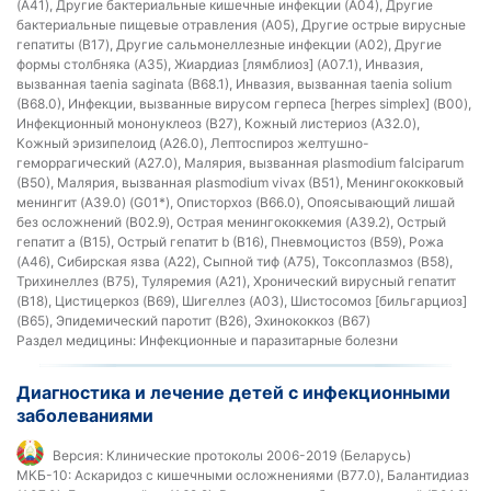
(A41), Другие бактериальные кишечные инфекции (A04), Другие
бактериальные пищевые отравления (A05), Другие острые вирусные
гепатиты (B17), Другие сальмонеллезные инфекции (A02), Другие
формы столбняка (A35), Жиардиаз [лямблиоз] (A07.1), Инвазия,
вызванная taenia saginata (B68.1), Инвазия, вызванная taenia solium
(B68.0), Инфекции, вызванные вирусом герпеса [herpes simplex] (B00),
Инфекционный мононуклеоз (B27), Кожный листериоз (A32.0),
Кожный эризипелоид (A26.0), Лептоспироз желтушно-
геморрагический (A27.0), Малярия, вызванная plasmodium falciparum
(B50), Малярия, вызванная plasmodium vivax (B51), Менингококковый
менингит (A39.0) (G01*), Описторхоз (B66.0), Опоясывающий лишай
без осложнений (B02.9), Острая менингококкемия (A39.2), Острый
гепатит a (B15), Острый гепатит b (B16), Пневмоцистоз (B59), Рожа
(A46), Сибирская язва (A22), Сыпной тиф (A75), Токсоплазмоз (B58),
Трихинеллез (B75), Туляремия (A21), Хронический вирусный гепатит
(B18), Цистицеркоз (B69), Шигеллез (A03), Шистосомоз [бильгарциоз]
(B65), Эпидемический паротит (B26), Эхинококкоз (B67)
Раздел медицины:
Инфекционные и паразитарные болезни
Диагностика и лечение детей с инфекционными
заболеваниями
Версия:
Клинические протоколы 2006-2019 (Беларусь)
МКБ-10:
Аскаридоз с кишечными осложнениями (B77.0), Балантидиаз