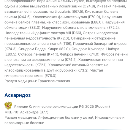
новообразование: поражение желчных путей, выходящее за пределы
одной и более вышеуказанных локализаций (C24.8), Инвазия печени,
вызванная echinococcus multilocularis (B67.5), Кистозная болезнь
печени (Q44.6), Классическая фенилкетонурия (E70.0), Нарушения
обмена белков плазмы, не классифицированные (E88.0), Нарушения
обмена меди (E83.0), Нарушения обмена цикла мочевины (E72.2),
Наследственный дефицит фактора VIII (D66), Острая и подострая
печеночная недостаточность (K72.0), Отмирание и отторжение
пересаженных органов и тканей (T86), Первичный билиарный цирроз
(K74.3), Синдром Бадда-Киари (I82.0), Синдром Криглера-Найяра
(E80.5), Склероз печени (K74.1), Фиброз печени (K74.0), Фиброз печени
в сочетании со склерозом печени (K74.2), Хроническая печеночная
недостаточность (K72.1), Хронический активный гепатит, не
классифицированный в других рубриках (K73.2), Чистая
гиперхолестеринемия (E78.0)
Раздел медицины:
Трансплантология
Аскаридоз
Версия:
Клинические рекомендации РФ 2025 (Россия)
МКБ-10:
Аскаридоз (B77)
Раздел медицины:
Инфекционные болезни у детей, Инфекционные и
паразитарные болезни