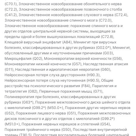
(C70.1), Злокачественное новообразование обонятельного нерва
(C72.2), Злокачественное новообразование позвоночного столба
(C41.2), Злокачественное новообразование слухового нерва (C72.4),
Злокачественное новообразование спинного мозга (C72.0),
Злокачественное новообразование: поражение спинного мозга и
других отделов центральной нервной системы, выходящее за
пределы одной и более вышеуказанных локализаций (C72.8),
Клещевой вирусный энцефалит (A84), Менингит при вирусных
болезнях, классифицированных в других рубриках (G02.0*), Менингит,
обусловленный другими и неуточненными причинами (G03),
Микроцефалия (Q02), Мононевропатии верхней конечности (G56),
Мононевропатии нижней конечности (G57), Наследственная атаксия
(G11), Наследственная и идиопатическая невропатия (G60),
Нейросенсорная потеря слуха двусторонняя (H90.3),
Нейросенсорная потеря слуха неуточненная (H90.5), Общие
расстройства психологического развития (F84), Параплегия и
тетраплегия (G82), Первичные поражения мышц (G71),
Полиневропатия при болезнях, классифицированных в других
рубриках (G63*), Поражение межпозвоночного диска шейного отдела
с миелопатией (G99.2*) (M50.0+), Поражения других черепных нервов
(G52), Поражения лицевого нерва (G51), Поражения межпозвоночных
дисков поясничного и других отделов с миелопатией (G99.2*)
(M51.0+), Поражения нервных корешков и сплетений (G54),
Поражения тройничного нерва (G50), Последствия внутричерепной
травмы (T90.5), Последствия воспалительных болезней центральной