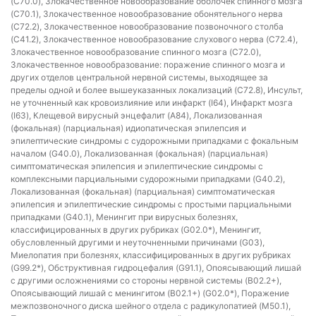
(C70.0), Злокачественное новообразование оболочек спинного мозга
(C70.1), Злокачественное новообразование обонятельного нерва
(C72.2), Злокачественное новообразование позвоночного столба
(C41.2), Злокачественное новообразование слухового нерва (C72.4),
Злокачественное новообразование спинного мозга (C72.0),
Злокачественное новообразование: поражение спинного мозга и
других отделов центральной нервной системы, выходящее за
пределы одной и более вышеуказанных локализаций (C72.8), Инсульт,
не уточненный как кровоизлияние или инфаркт (I64), Инфаркт мозга
(I63), Клещевой вирусный энцефалит (A84), Локализованная
(фокальная) (парциальная) идиопатическая эпилепсия и
эпилептические синдромы с судорожными припадками с фокальным
началом (G40.0), Локализованная (фокальная) (парциальная)
симптоматическая эпилепсия и эпилептические синдромы с
комплексными парциальными судорожными припадками (G40.2),
Локализованная (фокальная) (парциальная) симптоматическая
эпилепсия и эпилептические синдромы с простыми парциальными
припадками (G40.1), Менингит при вирусных болезнях,
классифицированных в других рубриках (G02.0*), Менингит,
обусловленный другими и неуточненными причинами (G03),
Миелопатия при болезнях, классифицированных в других рубриках
(G99.2*), Обструктивная гидроцефалия (G91.1), Опоясывающий лишай
с другими осложнениями со стороны нервной системы (B02.2+),
Опоясывающий лишай с менингитом (B02.1+) (G02.0*), Поражение
межпозвоночного диска шейного отдела с радикулопатией (M50.1),