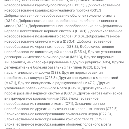
новообразование каротидного гломуса (D35.5), Доброкачественное
новообразование краниофарингеального протока (D35.3),
Доброкачественное новообразование оболочек головного мозга
(D32.0), Доброкачественное новообразование оболочек спинного
мозга (D32.1), Доброкачественное новообразование периферических
нервов и вегетативной нервной системы (D36.1), Доброкачественное
новообразование позвоночного столба (D16.6), Доброкачественное
новообразование спинного мозга (D33.4), Доброкачественное
новообразование черепных нервов (D33.3), Доброкачественное
новообразование шишковидной железы (D35.4), Другая уточненная
дегенерации межпозвоночного диска (M51.3), Другие вирусные
энцефалиты, не классифицированные в других рубриках (A85), Другие
дегенеративные болезни базальных ганглиев (G23), Другие
паралитические синдромы (G83), Другие пороки развития
церебральных сосудов (Q28.3), Другие спондилезы с миелопатией
(M47.1), Другие спондилезы с радикулопатией (M47.2), Другие
уточненные болезни спинного мозга (G95.8), Другие уточненные
пороки развития нервной системы (Q07.8), Другое нетравматическое
внутричерепное кровоизлияние (I62), Злокачественное
новообразование головного мозга (C71), Злокачественное
новообразование других и неуточненных черепных нервов (C72.5),
Злокачественное новообразование зрительного нерва (C72.3),
Злокачественное новообразование конского хвоста (C72.1),
Злокачественное новообразование оболочек головного мозга