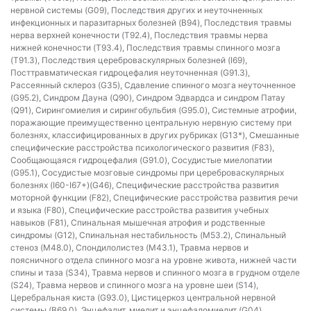
нервной системы (G09), Последствия других и неуточненных
инфекционных и паразитарных болезней (B94), Последствия травмы
нерва верхней конечности (T92.4), Последствия травмы нерва
нижней конечности (T93.4), Последствия травмы спинного мозга
(T91.3), Последствия цереброваскулярных болезней (I69),
Посттравматическая гидроцефалия неуточненная (G91.3),
Рассеянный склероз (G35), Сдавление спинного мозга неуточненное
(G95.2), Синдром Дауна (Q90), Синдром Эдвардса и синдром Патау
(Q91), Сирингомиелия и сирингобульбия (G95.0), Системные атрофии,
поражающие преимущественно центральную нервную систему при
болезнях, классифицированных в других рубриках (G13*), Смешанные
специфические расстройства психологического развития (F83),
Сообщающаяся гидроцефалия (G91.0), Сосудистые миелопатии
(G95.1), Сосудистые мозговые синдромы при цереброваскулярных
болезнях (I60-I67+)(G46), Специфические расстройства развития
моторной функции (F82), Специфические расстройства развития речи
и языка (F80), Специфические расстройства развития учебных
навыков (F81), Спинальная мышечная атрофия и родственные
синдромы (G12), Спинальная нестабильность (M53.2), Спинальный
стеноз (M48.0), Спондилолистез (M43.1), Травма нервов и
поясничного отдела спинного мозга на уровне живота, нижней части
спины и таза (S34), Травма нервов и спинного мозга в грудном отделе
(S24), Травма нервов и спинного мозга на уровне шеи (S14),
Церебральная киста (G93.0), Цистицеркоз центральной нервной
системы (B69.0), Энцефалит, миелит и энцефаломиелит (G04),