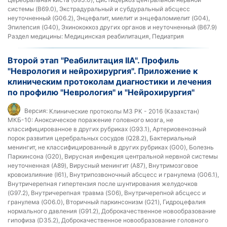
системы (B69.0), Экстрадуральный и субдуральный абсцесс
неуточненный (G06.2), Энцефалит, миелит и энцефаломиелит (G04),
Эпилепсия (G40), Эхинококкоз других органов и неуточненный (B67.9)
Раздел медицины:
Медицинская реабилитация, Педиатрия
Второй этап "Реабилитация IIА". Профиль
"Неврология и нейрохирургия". Приложение к
клиническим протоколам диагностики и лечения
по профилю "Неврология" и "Нейрохирургия"
Версия:
Клинические протоколы МЗ РК - 2016 (Казахстан)
МКБ-10:
Аноксическое поражение головного мозга, не
классифицированное в других рубриках (G93.1), Артериовенозный
порок развития церебральных сосудов (Q28.2), Бактериальный
менингит, не классифицированный в других рубриках (G00), Болезнь
Паркинсона (G20), Вирусная инфекция центральной нервной системы
неуточненная (A89), Вирусный менингит (A87), Внутримозговое
кровоизлияние (I61), Внутрипозвоночный абсцесс и гранулема (G06.1),
Внутричерепная гипертензия после шунтирования желудочков
(G97.2), Внутричерепная травма (S06), Внутричерепной абсцесс и
гранулема (G06.0), Вторичный паркинсонизм (G21), Гидроцефалия
нормального давления (G91.2), Доброкачественное новообразование
гипофиза (D35.2), Доброкачественное новообразование головного