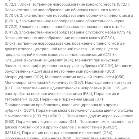
(C72.3), Злокачественное новообразование конского хвоста (C72.1),
Злокачественное новообразование оболочек головного мозга
(C70.0), Злокачественное новообразование оболочек спинного мозга
(C70.1), Злокачественное новообразование обонятельного нерва
(C72.2), Злокачественное новообразование позвоночного столба
(C41.2), Злокачественное новообразование слухового нерва (C72.4),
Злокачественное новообразование спинного мозга (C72.0),
Злокачественное новообразование: поражение спинного мозга и
других отделов центральной нервной системы, выходящее за
пределы одной и более вышеуказанных локализаций (C72.8),
Клещевой вирусный энцефалит (A84), Менингит при вирусных
болезнях, классифицированных в других рубриках (G02.0*), Менингит,
обусловленный другими и неуточненными причинами (G03),
Микроцефалия (Q02), Мононевропатии верхней конечности (G56),
Мононевропатии нижней конечности (G57), Наследственная атаксия
(G11), Наследственная и идиопатическая невропатия (G60), Общие
расстройства психологического развития (F84), Параплегия и
тетраплегия (G82), Первичные поражения мышц (G71),
Полиневропатия при болезнях, классифицированных в других
рубриках (G63*), Поражение межпозвоночного диска шейного отдела
с миелопатией (G99.2*) (M50.0+), Поражения других черепных нервов
(G52), Поражения лицевого нерва (G51), Поражения межпозвоночных
дисков поясничного и других отделов с миелопатией (G99.2*)
(M51.0+), Поражения нервных корешков и сплетений (G54),
Поражения тройничного нерва (G50), Последствия внутричерепной