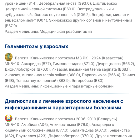
уровне шеи (S14), Церебральная киста (G93.0), Цистицеркоз
центральной нервной системы (B69.0), Экстрадуральный и
субдуральный абсцесс неуточненный (G06.2), Энцефалит, миелит и
энцефаломиелит (G04), Эхинококкоз других органов и неуточненный
(B67.9)
Раздел медицины:
Медицинская реабилитация
Гельминтозы у взрослых
Версия:
Клинические протоколы МЗ РК - 2024 (Казахстан)
МКБ-10:
Аскаридоз (B77), Гименолепидоз (B71.0), Дикроцелиоз (B66.2),
Дифиллоботриоз (B70.0), Инвазия, вызванная taenia saginata (B68.1),
Инвазия, вызванная taenia solium (B68.0), Парагонимоз (B66.4), Тениоз
(B68), Тениоз неуточненный (B68.9), Энтеробиоз (B80)
Раздел медицины:
Инфекционные и паразитарные болезни
Диагностика и лечение взрослого населения с
инфекционными и паразитарными болезнями
Версия:
Клинические протоколы 2006-2019 (Беларусь)
МКБ-10:
Амебиаз (A06), Анкилостомоз (B76.0), Аскаридоз с
кишечными осложнениями (B77.0), Балантидиаз (A07.0), Бешенство
(A82), Бруцеллез (A23), Дифиллоботриоз (B70.0), Другая септицемия