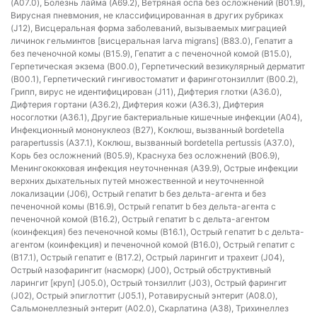
(A07.0), Болезнь лайма (A69.2), Ветряная оспа без осложнений (B01.9),
Вирусная пневмония, не классифицированная в других рубриках
(J12), Висцеральная форма заболеваний, вызываемых миграцией
личинок гельминтов [висцеральная larva migrans] (B83.0), Гепатит a
без печеночной комы (B15.9), Гепатит a с печеночной комой (B15.0),
Герпетическая экзема (B00.0), Герпетический везикулярный дерматит
(B00.1), Герпетический гингивостоматит и фаринготонзиллит (B00.2),
Грипп, вирус не идентифицирован (J11), Дифтерия глотки (A36.0),
Дифтерия гортани (A36.2), Дифтерия кожи (A36.3), Дифтерия
носоглотки (A36.1), Другие бактериальные кишечные инфекции (A04),
Инфекционный мононуклеоз (B27), Коклюш, вызванный bordetella
parapertussis (A37.1), Коклюш, вызванный bordetella pertussis (A37.0),
Корь без осложнений (B05.9), Краснуха без осложнений (B06.9),
Менингококковая инфекция неуточненная (A39.9), Острые инфекции
верхних дыхательных путей множественной и неуточненной
локализации (J06), Острый гепатит b без дельта-агента и без
печеночной комы (B16.9), Острый гепатит b без дельта-агента с
печеночной комой (B16.2), Острый гепатит b с дельта-агентом
(коинфекция) без печеночной комы (B16.1), Острый гепатит b с дельта-
агентом (коинфекция) и печеночной комой (B16.0), Острый гепатит c
(B17.1), Острый гепатит e (B17.2), Острый ларингит и трахеит (J04),
Острый назофарингит (насморк) (J00), Острый обструктивный
ларингит [круп] (J05.0), Острый тонзиллит (J03), Острый фарингит
(J02), Острый эпиглоттит (J05.1), Ротавирусный энтерит (A08.0),
Сальмонеллезный энтерит (A02.0), Скарлатина (A38), Трихинеллез