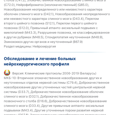
столба (C41.2), Злокачественное новообразование спинного мозга
(C72.0), Нейрофиброматоз [незлокачественный] (Q85.0),
Новообразования неопределенного или неизвестного характера
оболочек спинного мозга (D42.1), Новообразования неопределенного
или неизвестного характера спинного мозга (D43.4), Перелом
второго шейного позвонка (S12.1), Перелом первого шейного
позвонка (S12.0), Привычный атланто-аксиальный подвывих с
миелопатией (M43.3), Разрушение позвонка, не классифицированное
в других рубриках (M48.5), Спондилопатия неуточненная (M48.9),
Эхинококкоз других органов и неуточненный (B67.9)
Раздел медицины:
Нейрохирургия
Обследование и лечение больных
нейрохирургического профиля
Версия:
Клинические протоколы 2006-2019 (Беларусь)
МКБ-10:
Вторичное злокачественное новообразование других и
неуточненных отделов нервной системы (C79.4), Доброкачественное
новообразование других уточненных частей центральной нервной
системы (D33.7), Доброкачественное новообразование оболочек
спинного мозга (D32.1), Доброкачественное новообразование
позвоночного столба (D16.6), Доброкачественное новообразование
спинного мозга (D33.4), Другие привычные антланто-аксиальные
подвывихи (M43.4), Другие уточненные пороки развития нервной
системы (Q07.8), Злокачественное новообразование позвоночного