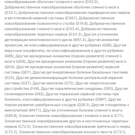
новообразование оболочек головного мозга (D32.0),
Доброкачественное новообразование оболочек спинного мозга
(D32.1), Доброкачественное новообразование периферических нервов
и вегетативной нервной системы (D36.1), Доброкачественное
новообразование позвоночного столба (D16.6), Доброкачественное
новообразование спинного мозга (D33.4), Доброкачественное
новообразование черепных нервов (D33.3), Другая уточненная
дегенерации межпозвоночного диска (M51.3), Другие аномалии
хромосом, не классифицированные в других рубриках (Q99), Другие
вирусные энцефалиты, не классифицированные в других рубриках
(A85), Другие врожденные аномалии [пороки развититя] спинного
мозга (Q06), Другие врожденные аномалии [пороки развития] мозга
(Q04), Другие врожденные аномалии [пороки развития] нервной
системы (Q07), Другие дегенеративные болезни базальных ганглиев
(G23), Другие демиелинизирующие болезни центральной нервной
системы (G37), Другие миопатии (G72), Другие невротические
расстройства (F48), Другие паралитические синдромы (G83), Другие
полиневропатии (G62), Другие поражения нервной системы при
болезнях, классифицированных в других рубриках (G99*), Другие
пороки развития церебральных сосудов (Q28.3), Другие спондилезы с
миелопатией (M47.1), Другие уточненные болезни спинного мозга
(G95.8), Злокачественное новообразование головного мозга (C71),
Злокачественное новообразование других и неуточненных черепных
нервов (C72.5), Злокачественное новообразование зрительного нерва
(C72.3), Злокачественное новообразование конского хвоста (C72.1),