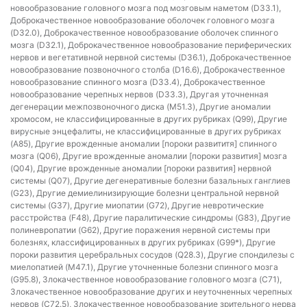
новообразование головного мозга под мозговым наметом (D33.1),
Доброкачественное новообразование оболочек головного мозга
(D32.0), Доброкачественное новообразование оболочек спинного
мозга (D32.1), Доброкачественное новообразование периферических
нервов и вегетативной нервной системы (D36.1), Доброкачественное
новообразование позвоночного столба (D16.6), Доброкачественное
новообразование спинного мозга (D33.4), Доброкачественное
новообразование черепных нервов (D33.3), Другая уточненная
дегенерации межпозвоночного диска (M51.3), Другие аномалии
хромосом, не классифицированные в других рубриках (Q99), Другие
вирусные энцефалиты, не классифицированные в других рубриках
(A85), Другие врожденные аномалии [пороки развититя] спинного
мозга (Q06), Другие врожденные аномалии [пороки развития] мозга
(Q04), Другие врожденные аномалии [пороки развития] нервной
системы (Q07), Другие дегенеративные болезни базальных ганглиев
(G23), Другие демиелинизирующие болезни центральной нервной
системы (G37), Другие миопатии (G72), Другие невротические
расстройства (F48), Другие паралитические синдромы (G83), Другие
полиневропатии (G62), Другие поражения нервной системы при
болезнях, классифицированных в других рубриках (G99*), Другие
пороки развития церебральных сосудов (Q28.3), Другие спондилезы с
миелопатией (M47.1), Другие уточненные болезни спинного мозга
(G95.8), Злокачественное новообразование головного мозга (C71),
Злокачественное новообразование других и неуточненных черепных
нервов (C72.5), Злокачественное новообразование зрительного нерва