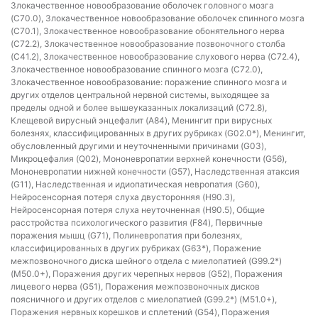
Злокачественное новообразование оболочек головного мозга
(C70.0), Злокачественное новообразование оболочек спинного мозга
(C70.1), Злокачественное новообразование обонятельного нерва
(C72.2), Злокачественное новообразование позвоночного столба
(C41.2), Злокачественное новообразование слухового нерва (C72.4),
Злокачественное новообразование спинного мозга (C72.0),
Злокачественное новообразование: поражение спинного мозга и
других отделов центральной нервной системы, выходящее за
пределы одной и более вышеуказанных локализаций (C72.8),
Клещевой вирусный энцефалит (A84), Менингит при вирусных
болезнях, классифицированных в других рубриках (G02.0*), Менингит,
обусловленный другими и неуточненными причинами (G03),
Микроцефалия (Q02), Мононевропатии верхней конечности (G56),
Мононевропатии нижней конечности (G57), Наследственная атаксия
(G11), Наследственная и идиопатическая невропатия (G60),
Нейросенсорная потеря слуха двусторонняя (H90.3),
Нейросенсорная потеря слуха неуточненная (H90.5), Общие
расстройства психологического развития (F84), Первичные
поражения мышц (G71), Полиневропатия при болезнях,
классифицированных в других рубриках (G63*), Поражение
межпозвоночного диска шейного отдела с миелопатией (G99.2*)
(M50.0+), Поражения других черепных нервов (G52), Поражения
лицевого нерва (G51), Поражения межпозвоночных дисков
поясничного и других отделов с миелопатией (G99.2*) (M51.0+),
Поражения нервных корешков и сплетений (G54), Поражения