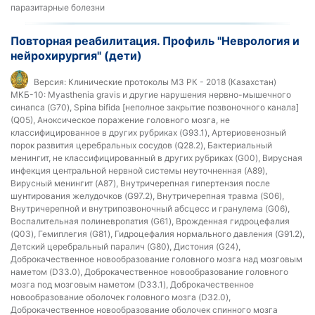
паразитарные болезни
Повторная реабилитация. Профиль "Неврология и
нейрохирургия" (дети)
Версия:
Клинические протоколы МЗ РК - 2018 (Казахстан)
МКБ-10:
Myasthenia gravis и другие нарушения нервно-мышечного
синапса (G70), Spina bifida [неполное закрытие позвоночного канала]
(Q05), Аноксическое поражение головного мозга, не
классифицированное в других рубриках (G93.1), Артериовенозный
порок развития церебральных сосудов (Q28.2), Бактериальный
менингит, не классифицированный в других рубриках (G00), Вирусная
инфекция центральной нервной системы неуточненная (A89),
Вирусный менингит (A87), Внутричерепная гипертензия после
шунтирования желудочков (G97.2), Внутричерепная травма (S06),
Внутричерепной и внутрипозвоночный абсцесс и гранулема (G06),
Воспалительная полиневропатия (G61), Врожденная гидроцефалия
(Q03), Гемиплегия (G81), Гидроцефалия нормального давления (G91.2),
Детский церебральный паралич (G80), Дистония (G24),
Доброкачественное новообразование головного мозга над мозговым
наметом (D33.0), Доброкачественное новообразование головного
мозга под мозговым наметом (D33.1), Доброкачественное
новообразование оболочек головного мозга (D32.0),
Доброкачественное новообразование оболочек спинного мозга