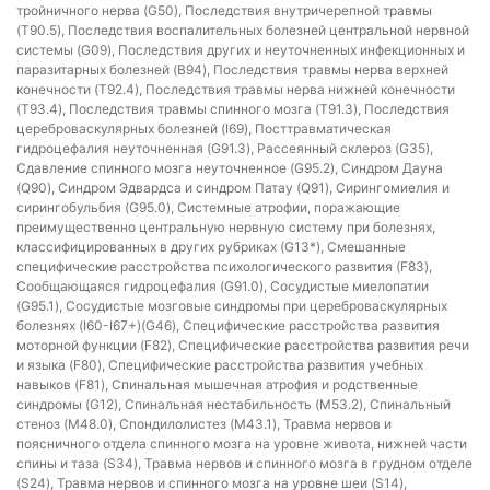
тройничного нерва (G50), Последствия внутричерепной травмы
(T90.5), Последствия воспалительных болезней центральной нервной
системы (G09), Последствия других и неуточненных инфекционных и
паразитарных болезней (B94), Последствия травмы нерва верхней
конечности (T92.4), Последствия травмы нерва нижней конечности
(T93.4), Последствия травмы спинного мозга (T91.3), Последствия
цереброваскулярных болезней (I69), Посттравматическая
гидроцефалия неуточненная (G91.3), Рассеянный склероз (G35),
Сдавление спинного мозга неуточненное (G95.2), Синдром Дауна
(Q90), Синдром Эдвардса и синдром Патау (Q91), Сирингомиелия и
сирингобульбия (G95.0), Системные атрофии, поражающие
преимущественно центральную нервную систему при болезнях,
классифицированных в других рубриках (G13*), Смешанные
специфические расстройства психологического развития (F83),
Сообщающаяся гидроцефалия (G91.0), Сосудистые миелопатии
(G95.1), Сосудистые мозговые синдромы при цереброваскулярных
болезнях (I60-I67+)(G46), Специфические расстройства развития
моторной функции (F82), Специфические расстройства развития речи
и языка (F80), Специфические расстройства развития учебных
навыков (F81), Спинальная мышечная атрофия и родственные
синдромы (G12), Спинальная нестабильность (M53.2), Спинальный
стеноз (M48.0), Спондилолистез (M43.1), Травма нервов и
поясничного отдела спинного мозга на уровне живота, нижней части
спины и таза (S34), Травма нервов и спинного мозга в грудном отделе
(S24), Травма нервов и спинного мозга на уровне шеи (S14),