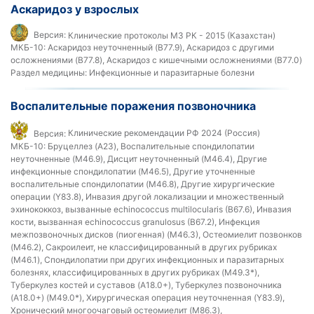
Аскаридоз у взрослых
Версия:
Клинические протоколы МЗ РК - 2015 (Казахстан)
МКБ-10:
Аскаридоз неуточненный (B77.9), Аскаридоз с другими
осложнениями (B77.8), Аскаридоз с кишечными осложнениями (B77.0)
Раздел медицины:
Инфекционные и паразитарные болезни
Воспалительные поражения позвоночника
Версия:
Клинические рекомендации РФ 2024 (Россия)
МКБ-10:
Бруцеллез (A23), Воспалительные спондилопатии
неуточненные (M46.9), Дисцит неуточненный (M46.4), Другие
инфекционные спондилопатии (M46.5), Другие уточненные
воспалительные спондилопатии (M46.8), Другие хирургические
операции (Y83.8), Инвазия другой локализации и множественный
эхинококкоз, вызванные echinococcus multilocularis (B67.6), Инвазия
кости, вызванная echinococcus granulosus (B67.2), Инфекция
межпозвоночных дисков (пиогенная) (М46.3), Остеомиелит позвонков
(M46.2), Сакроилеит, не классифицированный в других рубриках
(M46.1), Спондилопатии при других инфекционных и паразитарных
болезнях, классифицированных в других рубриках (M49.3*),
Туберкулез костей и суставов (A18.0+), Туберкулез позвоночника
(A18.0+) (M49.0*), Хирургическая операция неуточненная (Y83.9),
Хронический многоочаговый остеомиелит (M86.3),