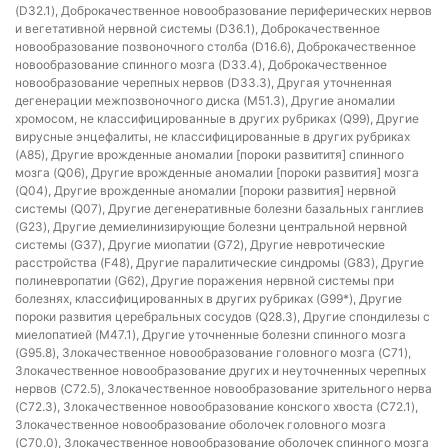
(D32.1), Доброкачественное новообразование периферических нервов
и вегетативной нервной системы (D36.1), Доброкачественное
новообразование позвоночного столба (D16.6), Доброкачественное
новообразование спинного мозга (D33.4), Доброкачественное
новообразование черепных нервов (D33.3), Другая уточненная
дегенерации межпозвоночного диска (M51.3), Другие аномалии
хромосом, не классифицированные в других рубриках (Q99), Другие
вирусные энцефалиты, не классифицированные в других рубриках
(A85), Другие врожденные аномалии [пороки развититя] спинного
мозга (Q06), Другие врожденные аномалии [пороки развития] мозга
(Q04), Другие врожденные аномалии [пороки развития] нервной
системы (Q07), Другие дегенеративные болезни базальных ганглиев
(G23), Другие демиелинизирующие болезни центральной нервной
системы (G37), Другие миопатии (G72), Другие невротические
расстройства (F48), Другие паралитические синдромы (G83), Другие
полиневропатии (G62), Другие поражения нервной системы при
болезнях, классифицированных в других рубриках (G99*), Другие
пороки развития церебральных сосудов (Q28.3), Другие спондилезы с
миелопатией (M47.1), Другие уточненные болезни спинного мозга
(G95.8), Злокачественное новообразование головного мозга (C71),
Злокачественное новообразование других и неуточненных черепных
нервов (C72.5), Злокачественное новообразование зрительного нерва
(C72.3), Злокачественное новообразование конского хвоста (C72.1),
Злокачественное новообразование оболочек головного мозга
(C70.0), Злокачественное новообразование оболочек спинного мозга