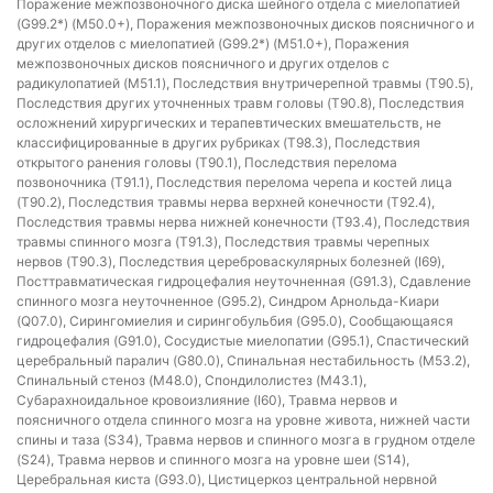
Поражение межпозвоночного диска шейного отдела с миелопатией
(G99.2*) (M50.0+), Поражения межпозвоночных дисков поясничного и
других отделов с миелопатией (G99.2*) (M51.0+), Поражения
межпозвоночных дисков поясничного и других отделов с
радикулопатией (M51.1), Последствия внутричерепной травмы (T90.5),
Последствия других уточненных травм головы (T90.8), Последствия
осложнений хирургических и терапевтических вмешательств, не
классифицированные в других рубриках (T98.3), Последствия
открытого ранения головы (T90.1), Последствия перелома
позвоночника (T91.1), Последствия перелома черепа и костей лица
(T90.2), Последствия травмы нерва верхней конечности (T92.4),
Последствия травмы нерва нижней конечности (T93.4), Последствия
травмы спинного мозга (T91.3), Последствия травмы черепных
нервов (T90.3), Последствия цереброваскулярных болезней (I69),
Посттравматическая гидроцефалия неуточненная (G91.3), Сдавление
спинного мозга неуточненное (G95.2), Синдром Арнольда-Киари
(Q07.0), Сирингомиелия и сирингобульбия (G95.0), Сообщающаяся
гидроцефалия (G91.0), Сосудистые миелопатии (G95.1), Спастический
церебральный паралич (G80.0), Спинальная нестабильность (M53.2),
Спинальный стеноз (M48.0), Спондилолистез (M43.1),
Субарахноидальное кровоизлияние (I60), Травма нервов и
поясничного отдела спинного мозга на уровне живота, нижней части
спины и таза (S34), Травма нервов и спинного мозга в грудном отделе
(S24), Травма нервов и спинного мозга на уровне шеи (S14),
Церебральная киста (G93.0), Цистицеркоз центральной нервной