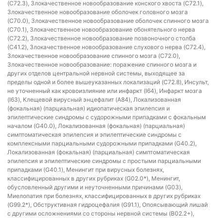
(C72.3), Злокачественное новообразование конского хвоста (C72.1),
Злокачественное новообразование оболочек головного мозга
(C70.0), Злокачественное новообразование оболочек спинного мозга
(C70.1), Злокачественное новообразование обонятельного нерва
(C72.2), Злокачественное новообразование позвоночного столба
(C41.2), Злокачественное новообразование слухового нерва (C72.4),
Злокачественное новообразование спинного мозга (C72.0),
Злокачественное новообразование: поражение спинного мозга и
других отделов центральной нервной системы, выходящее за
пределы одной и более вышеуказанных локализаций (C72.8), Инсульт,
не уточненный как кровоизлияние или инфаркт (I64), Инфаркт мозга
(I63), Клещевой вирусный энцефалит (A84), Локализованная
(фокальная) (парциальная) идиопатическая эпилепсия и
эпилептические синдромы с судорожными припадками с фокальным
началом (G40.0), Локализованная (фокальная) (парциальная)
симптоматическая эпилепсия и эпилептические синдромы с
комплексными парциальными судорожными припадками (G40.2),
Локализованная (фокальная) (парциальная) симптоматическая
эпилепсия и эпилептические синдромы с простыми парциальными
припадками (G40.1), Менингит при вирусных болезнях,
классифицированных в других рубриках (G02.0*), Менингит,
обусловленный другими и неуточненными причинами (G03),
Миелопатия при болезнях, классифицированных в других рубриках
(G99.2*), Обструктивная гидроцефалия (G91.1), Опоясывающий лишай
с другими осложнениями со стороны нервной системы (B02.2+),