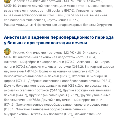
Версия:
Клинические протоколы МЗ РК - 2016 (Казахстан)
МКБ-10:
Инвазия другой локализации и множественный эхинококкоз,
вызванные echinococcus multilocularis (B67.6), Инвазия печени,
вызванная echinococcus multilocularis (B67.5), Инвазия, вызванная
echinococcus multilocularis, неуточненная (B67.7)
Раздел медицины:
Инфекционные и паразитарные болезни, Хирургия
Анестезия и ведение периоперационного периода
у больных при трансплантации печени
Версия:
Клинические протоколы МЗ РК - 2019 (Казахстан)
МКБ-10:
Алкогольная печеночная недостаточность (K70.4),
Алкогольный фиброз и склероз печени (K70.2), Алкогольный цирроз
печени (K70.3), Атрезия желчных протоков (Q44.2), Билиарный цирроз
неуточненный (K74.5), Болезни накопления гликогена (E74.0),
Веноокклюзионная болезнь печени (K76.5), Вторичный билиарный
цирроз (K74.4), Доброкачественное новообразование печени (D13.4),
Другие болезни желчевыводящих путей (K83), Другие врожденные
аномалии желчных протоков (Q44.5), Другие врожденные аномалии
печени (Q44.7), Другие сфинголипидозы (E75.2), Другие уточненные
болезни печени (K76.8), Другой и неуточненный цирроз печени
(K74.6), Злокачественное новообразование переднего средостения
(C38.1), Злокачественное новообразование печени и
внутрипеченочных желчных протоков (C22), Злокачественное