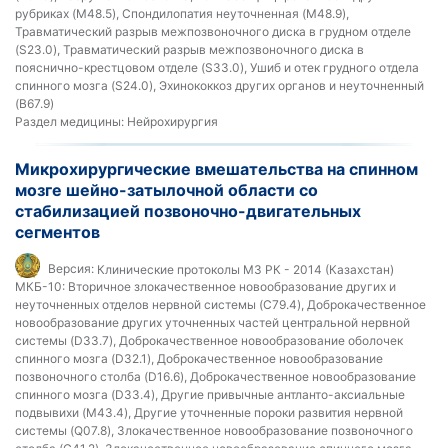
рубриках (M48.5), Спондилопатия неуточненная (M48.9),
Травматический разрыв межпозвоночного диска в грудном отделе
(S23.0), Травматический разрыв межпозвоночного диска в
пояснично-крестцовом отделе (S33.0), Ушиб и отек грудного отдела
спинного мозга (S24.0), Эхинококкоз других органов и неуточненный
(B67.9)
Раздел медицины:
Нейрохирургия
Микрохирургические вмешательства на спинном
мозге шейно-затылочной области со
стабилизацией позвоночно-двигательных
сегментов
Версия:
Клинические протоколы МЗ РК - 2014 (Казахстан)
МКБ-10:
Вторичное злокачественное новообразование других и
неуточненных отделов нервной системы (C79.4), Доброкачественное
новообразование других уточненных частей центральной нервной
системы (D33.7), Доброкачественное новообразование оболочек
спинного мозга (D32.1), Доброкачественное новообразование
позвоночного столба (D16.6), Доброкачественное новообразование
спинного мозга (D33.4), Другие привычные антланто-аксиальные
подвывихи (M43.4), Другие уточненные пороки развития нервной
системы (Q07.8), Злокачественное новообразование позвоночного