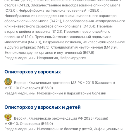
столба (C41.2), Злокачественное новообразование спинного мозга
(C72.0), Нейрофиброматоз [незлокачественный] (Q85.0),
Новообразования неопределенного или неизвестного характера
оболочек спинного мозга (D42.1), Новообразования неопределенного
или неизвестного характера спинного мозга (D43.4), Перелом
второго шейного позвонка (S12.1), Перелом первого шейного
позвонка (S12.0), Привычный атланто-аксиальный подвывих с
миелопатией (M43.3), Разрушение позвонка, не классифицированное
в других рубриках (M48.5), Спондилопатия неуточненная (M48.9),
Эхинококкоз других органов и неуточненный (B67.9)
Раздел медицины:
Неврология, Нейрохирургия
Описторхоз у взрослых
Версия:
Клинические протоколы МЗ РК - 2015 (Казахстан)
МКБ-10:
Описторхоз (B66.0)
Раздел медицины:
Инфекционные и паразитарные болезни
Описторхоз у взрослых и детей
Версия:
Клинические рекомендации РФ 2025 (Россия)
МКБ-10:
Описторхоз (B66.0)
Раздел медицины:
Инфекционные болезни у детей, Инфекционные и