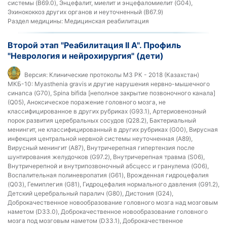
системы (B69.0), Энцефалит, миелит и энцефаломиелит (G04),
Эхинококкоз других органов и неуточненный (B67.9)
Раздел медицины:
Медицинская реабилитация
Второй этап "Реабилитация II А". Профиль
"Неврология и нейрохирургия" (дети)
Версия:
Клинические протоколы МЗ РК - 2018 (Казахстан)
МКБ-10:
Myasthenia gravis и другие нарушения нервно-мышечного
синапса (G70), Spina bifida [неполное закрытие позвоночного канала]
(Q05), Аноксическое поражение головного мозга, не
классифицированное в других рубриках (G93.1), Артериовенозный
порок развития церебральных сосудов (Q28.2), Бактериальный
менингит, не классифицированный в других рубриках (G00), Вирусная
инфекция центральной нервной системы неуточненная (A89),
Вирусный менингит (A87), Внутричерепная гипертензия после
шунтирования желудочков (G97.2), Внутричерепная травма (S06),
Внутричерепной и внутрипозвоночный абсцесс и гранулема (G06),
Воспалительная полиневропатия (G61), Врожденная гидроцефалия
(Q03), Гемиплегия (G81), Гидроцефалия нормального давления (G91.2),
Детский церебральный паралич (G80), Дистония (G24),
Доброкачественное новообразование головного мозга над мозговым
наметом (D33.0), Доброкачественное новообразование головного
мозга под мозговым наметом (D33.1), Доброкачественное