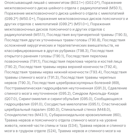
Опоясывающий лишай с менингитом (B02.1+) (G02.0*), Поражение
межпозвоночного диска шейного отдела с радикулопатией (M50.1),
Поражение межпозвоночного диска шейного отдела с миелопатией
(G99.2*) (M50.0+), Поражения межпозвоночных дисков поясничного и
других отделов с миелопатией (G99.2*) (M51.0+), Поражения
межпозвоночных дисков поясничного и других отделов с
радикулопатией (M51.1), Последствия внутричерепной травмы (T90.5),
Последствия других уточненных травм головы (T90.8), Последствия
осложнений хирургических и терапевтических вмешательств, не
классифицированные в других рубриках (T98.3), Последствия
открытого ранения головы (T90.1), Последствия перелома
позвоночника (T91.1), Последствия перелома черепа и костей лица
(T90.2), Последствия травмы нерва верхней конечности (T92.4),
Последствия травмы нерва нижней конечности (T93.4), Последствия
травмы спинного мозга (T91.3), Последствия травмы черепных
нервов (T90.3), Последствия цереброваскулярных болезней (I69),
Посттравматическая гидроцефалия неуточненная (G91.3), Сдавление
спинного мозга неуточненное (G95.2), Синдром Арнольда-Киари
(Q07.0), Сирингомиелия и сирингобульбия (G95.0), Сообщающаяся
гидроцефалия (G91.0), Сосудистые миелопатии (G95.1), Спастический
церебральный паралич (G80.0), Спинальный стеноз (M48.0),
Спондилолистез (M43.1), Субарахноидальное кровоизлияние (I60),
Травма нервов и поясничного отдела спинного мозга на уровне
живота, нижней части спины и таза (S34), Травма нервов и спинного
мозга в грудном отделе (S24), Травма нервов и спинного мозга на