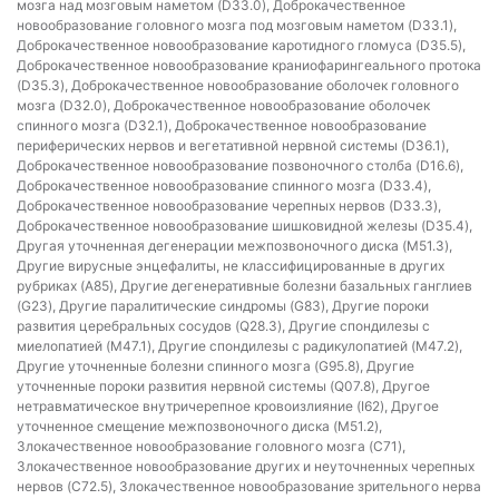
мозга над мозговым наметом (D33.0), Доброкачественное
новообразование головного мозга под мозговым наметом (D33.1),
Доброкачественное новообразование каротидного гломуса (D35.5),
Доброкачественное новообразование краниофарингеального протока
(D35.3), Доброкачественное новообразование оболочек головного
мозга (D32.0), Доброкачественное новообразование оболочек
спинного мозга (D32.1), Доброкачественное новообразование
периферических нервов и вегетативной нервной системы (D36.1),
Доброкачественное новообразование позвоночного столба (D16.6),
Доброкачественное новообразование спинного мозга (D33.4),
Доброкачественное новообразование черепных нервов (D33.3),
Доброкачественное новообразование шишковидной железы (D35.4),
Другая уточненная дегенерации межпозвоночного диска (M51.3),
Другие вирусные энцефалиты, не классифицированные в других
рубриках (A85), Другие дегенеративные болезни базальных ганглиев
(G23), Другие паралитические синдромы (G83), Другие пороки
развития церебральных сосудов (Q28.3), Другие спондилезы с
миелопатией (M47.1), Другие спондилезы с радикулопатией (M47.2),
Другие уточненные болезни спинного мозга (G95.8), Другие
уточненные пороки развития нервной системы (Q07.8), Другое
нетравматическое внутричерепное кровоизлияние (I62), Другое
уточненное смещение межпозвоночного диска (M51.2),
Злокачественное новообразование головного мозга (C71),
Злокачественное новообразование других и неуточненных черепных
нервов (C72.5), Злокачественное новообразование зрительного нерва