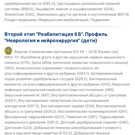
Церебральная киста (G93.0), Цистицеркоз центральной нервной
системы (B69.0), Энцефалит, миелит и энцефаломиелит (G04),
Эпилепсия (G40), Эхинококкоз других органов и неуточненный (B67.9)
Раздел медицины:
Медицинская реабилитация, Педиатрия
Второй этап "Реабилитация II Б". Профиль
"Неврология и нейрохирургия" (дети)
Версия:
Клинические протоколы МЗ РК - 2018 (Казахстан)
МКБ-10:
Myasthenia gravis и другие нарушения нервно-мышечного
синапса (G70), Spina bifida [неполное закрытие позвоночного канала]
(Q05), Аноксическое поражение головного мозга, не
классифицированное в других рубриках (G93.1), Артериовенозный
порок развития церебральных сосудов (Q28.2), Бактериальный
менингит, не классифицированный в других рубриках (G00), Вирусная
инфекция центральной нервной системы неуточненная (A89),
Вирусный менингит (A87), Внутрипозвоночный абсцесс и гранулема
(G06.1), Внутричерепная гипертензия после шунтирования
желудочков (G97.2), Внутричерепная травма (S06), Внутричерепной
абсцесс и гранулема (G06.0), Воспалительная полиневропатия (G61),
Врожденная гидроцефалия (Q03), Гемиплегия (G81), Гидроцефалия
нормального давления (G91.2), Детский церебральный паралич (G80),
Дистония (G24), Доброкачественное новообразование головного
мозга над мозговым наметом (D33.0), Доброкачественное