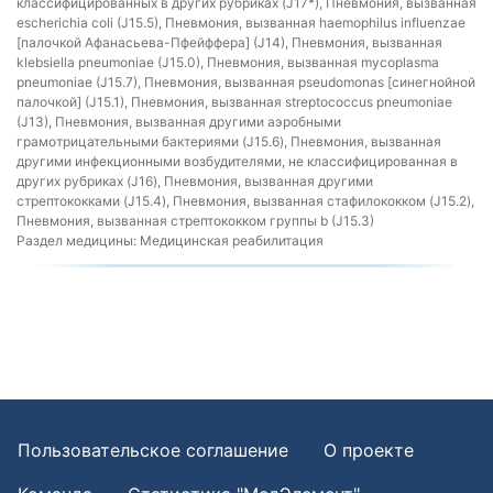
классифицированных в других рубриках (J17*), Пневмония, вызванная
escherichia coli (J15.5), Пневмония, вызванная haemophilus influenzae
[палочкой Афанасьева-Пфейффера] (J14), Пневмония, вызванная
klebsiella pneumoniae (J15.0), Пневмония, вызванная mycoplasma
pneumoniae (J15.7), Пневмония, вызванная pseudomonas [синегнойной
палочкой] (J15.1), Пневмония, вызванная streptococcus pneumoniae
(J13), Пневмония, вызванная другими аэробными
грамотрицательными бактериями (J15.6), Пневмония, вызванная
другими инфекционными возбудителями, не классифицированная в
других рубриках (J16), Пневмония, вызванная другими
стрептококками (J15.4), Пневмония, вызванная стафилококком (J15.2),
Пневмония, вызванная стрептококком группы b (J15.3)
Раздел медицины:
Медицинская реабилитация
Пользовательское соглашение
О проекте