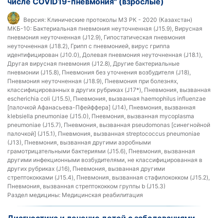
числе COVID19-пневмония" (взрослые)
Версия:
Клинические протоколы МЗ РК - 2020 (Казахстан)
МКБ-10:
Бактериальная пневмония неуточненная (J15.9), Вирусная
пневмония неуточненная (J12.9), Гипостатическая пневмония
неуточненная (J18.2), Грипп с пневмонией, вирус гриппа
идентифицирован (J10.0), Долевая пневмония неуточненная (J18.1),
Другая вирусная пневмония (J12.8), Другие бактериальные
пневмонии (J15.8), Пневмония без уточнения возбудителя (J18),
Пневмония неуточненная (J18.9), Пневмония при болезнях,
классифицированных в других рубриках (J17*), Пневмония, вызванная
escherichia coli (J15.5), Пневмония, вызванная haemophilus influenzae
[палочкой Афанасьева-Пфейффера] (J14), Пневмония, вызванная
klebsiella pneumoniae (J15.0), Пневмония, вызванная mycoplasma
pneumoniae (J15.7), Пневмония, вызванная pseudomonas [синегнойной
палочкой] (J15.1), Пневмония, вызванная streptococcus pneumoniae
(J13), Пневмония, вызванная другими аэробными
грамотрицательными бактериями (J15.6), Пневмония, вызванная
другими инфекционными возбудителями, не классифицированная в
других рубриках (J16), Пневмония, вызванная другими
стрептококками (J15.4), Пневмония, вызванная стафилококком (J15.2),
Пневмония, вызванная стрептококком группы b (J15.3)
Раздел медицины:
Медицинская реабилитация
Диагностика и лечение детей с заболеваниями