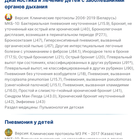
органов дыхания
Версия:
Клинические протоколы 2006-2019 (Беларусь)
МКБ-10:
Бактериальная пневмония неуточненная (J15.9), Бронхит, не
уточненный как острый или хронический (J40), Бронхолегочная
дисплазия, возникшая в перинатальном периоде (P27.1),
Бронхоэктазия (J47), Гиперсенситивный пневмонит, вызванный
органической пылью (J67), Другие интерстициальные легочные
болезни с упоминанием о фиброзе (J84.1), Инородное тело в бронхе
(T17.5), Острый бронхиолит (J21), Острый бронхит (J20), Плевральный
выпот при состояниях, классифицированных в других рубриках (J91*),
Плевральный выпот, не классифицированный в других рубриках (J90),
Пневмония без уточнения возбудителя (J18), Пневмония, вызванная
mycoplasma pneumoniae (J15.7), Пневмония, вызванная pseudomonas
[синегнойной палочкой] (J15.1), Пневмония, вызванная хламидиями
(J16.0), Простой и слизисто-гнойный хронический бронхит (J41),
Синдром Мак-Леода (J43.0), Хронический бронхит неуточненный
(J42), Эмфизема (J43)
Раздел медицины:
Пульмонология детская
Пневмония у детей
Версия:
Клинические протоколы МЗ РК - 2017 (Казахстан)
МКБ-10:
Вирусная пневмония, не классифицированная в других