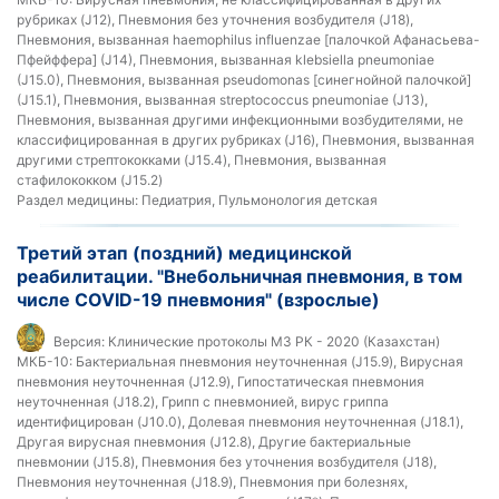
рубриках (J12), Пневмония без уточнения возбудителя (J18),
Пневмония, вызванная haemophilus influenzae [палочкой Афанасьева-
Пфейффера] (J14), Пневмония, вызванная klebsiella pneumoniae
(J15.0), Пневмония, вызванная pseudomonas [синегнойной палочкой]
(J15.1), Пневмония, вызванная streptococcus pneumoniae (J13),
Пневмония, вызванная другими инфекционными возбудителями, не
классифицированная в других рубриках (J16), Пневмония, вызванная
другими стрептококками (J15.4), Пневмония, вызванная
стафилококком (J15.2)
Раздел медицины:
Педиатрия, Пульмонология детская
Третий этап (поздний) медицинской
реабилитации. "Внебольничная пневмония, в том
числе COVID-19 пневмония" (взрослые)
Версия:
Клинические протоколы МЗ РК - 2020 (Казахстан)
МКБ-10:
Бактериальная пневмония неуточненная (J15.9), Вирусная
пневмония неуточненная (J12.9), Гипостатическая пневмония
неуточненная (J18.2), Грипп с пневмонией, вирус гриппа
идентифицирован (J10.0), Долевая пневмония неуточненная (J18.1),
Другая вирусная пневмония (J12.8), Другие бактериальные
пневмонии (J15.8), Пневмония без уточнения возбудителя (J18),
Пневмония неуточненная (J18.9), Пневмония при болезнях,