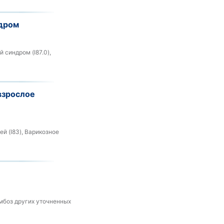
дром
 синдром (I87.0),
взрослое
й (I83), Варикозное
омбоз других уточненных