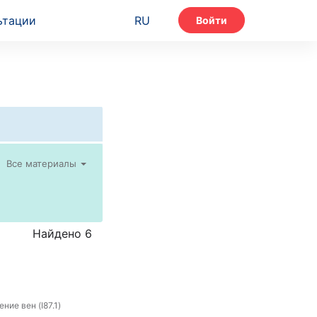
ьтации
RU
Войти
Все материалы
Найдено 6
ние вен (I87.1)