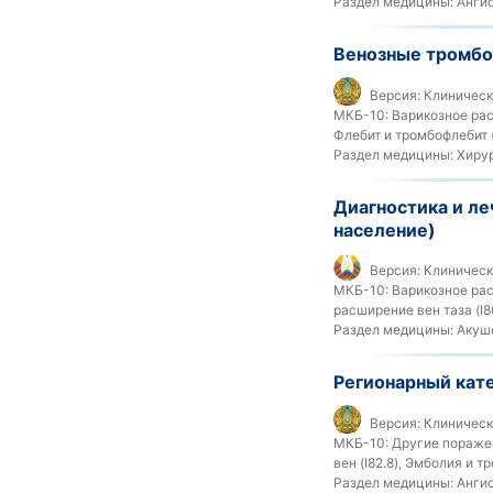
Раздел медицины:
Ангио
Венозные тромбо
Версия:
Клинически
МКБ-10:
Варикозное расш
Флебит и тромбофлебит (
Раздел медицины:
Хиру
Диагностика и ле
население)
Версия:
Клиническ
МКБ-10:
Варикозное рас
расширение вен таза (I8
Раздел медицины:
Акуше
Регионарный кат
Версия:
Клинически
МКБ-10:
Другие поражени
вен (I82.8), Эмболия и т
Раздел медицины:
Ангио