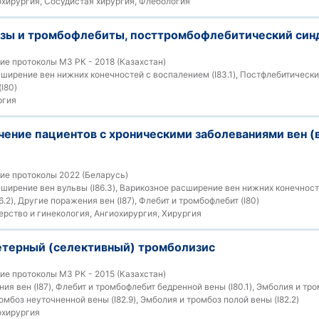
хирургия, Сосудистая хирургия, Флебология
зы и тромбофлебиты, посттромбофлебитический син
е протоколы МЗ РК - 2018 (Казахстан)
ирение вен нижних конечностей с воспалением (I83.1), Постфлебитический
I80)
ргия
чение пациентов с хроническими заболеваниями вен (
ие протоколы 2022 (Беларусь)
ширение вен вульвы (I86.3), Варикозное расширение вен нижних конечносте
6.2), Другие поражения вен (I87), Флебит и тромбофлебит (I80)
рство и гинекология, Ангиохирургия, Хирургия
етерный (селективный) тромболизис
е протоколы МЗ РК - 2015 (Казахстан)
я вен (I87), Флебит и тромбофлебит бедренной вены (I80.1), Эмболия и тр
ромбоз неуточненной вены (I82.9), Эмболия и тромбоз полой вены (I82.2)
хирургия