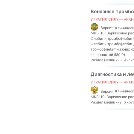
Венозные тромбо
УТРАТИЛ СИЛУ — АРХИ
Версия:
Клинически
МКБ-10:
Варикозное расш
Флебит и тромбофлебит б
Флебит и тромбофлебит д
тромбофлебит нижних ко
конечностей (I80.0)
Раздел медицины:
Ангио
Диагностика и ле
УТРАТИЛ СИЛУ — АРХИ
Версия:
Клиническ
МКБ-10:
Варикозное рас
Раздел медицины:
Хиру