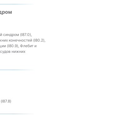
дром
 синдром (I87.0),
них конечностей (I80.2),
и (I80.9), Флебит и
осудов нижних
I87.8)