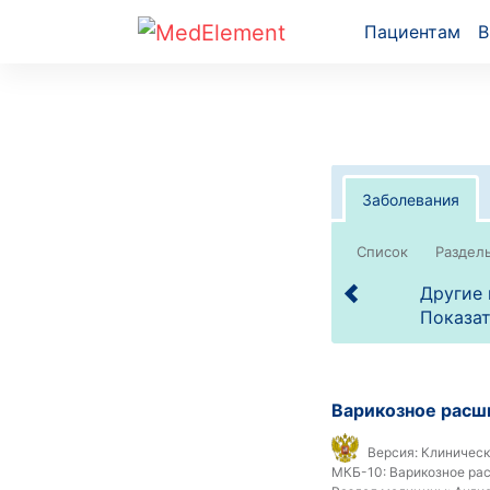
Пациентам
В
Заболевания
Список
Другие 
Показат
Варикозное расши
Версия:
Клиническ
МКБ-10:
Варикозное расш