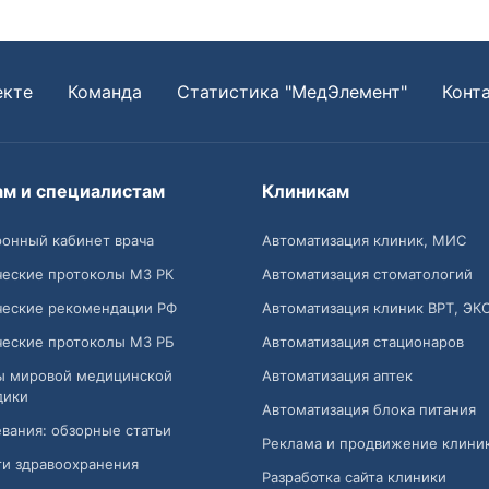
екте
Команда
Статистика "МедЭлемент"
Конт
ам и специалистам
Клиникам
онный кабинет врача
Автоматизация клиник, МИС
ческие протоколы МЗ РК
Автоматизация стоматологий
ческие рекомендации РФ
Автоматизация клиник ВРТ, ЭК
ческие протоколы МЗ РБ
Автоматизация стационаров
ы мировой медицинской
Автоматизация аптек
дики
Автоматизация блока питания
вания: обзорные статьи
Реклама и продвижение клини
и здравоохранения
Разработка сайта клиники