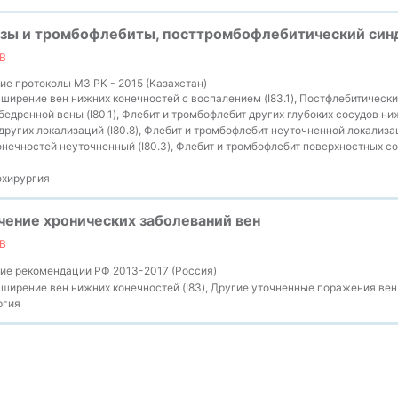
зы и тромбофлебиты, посттромбофлебитический син
В
е протоколы МЗ РК - 2015 (Казахстан)
ирение вен нижних конечностей с воспалением (I83.1), Постфлебитический
едренной вены (I80.1), Флебит и тромбофлебит других глубоких сосудов ниж
ругих локализаций (I80.8), Флебит и тромбофлебит неуточненной локализаци
нечностей неуточненный (I80.3), Флебит и тромбофлебит поверхностных с
хирургия
чение хронических заболеваний вен
В
ие рекомендации РФ 2013-2017 (Россия)
ширение вен нижних конечностей (I83), Другие уточненные поражения вен (
ргия