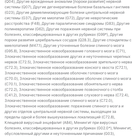
(Q04), Другие врожденные аномалии [пороки развития] нервной
системы (Q07), Другие дегенеративные болезни базальных ганглиев
(G23), Другие демиелинизирующие болезни центральной нервной
системы (G37), Другие миопатии (G72), Другие невротические
расстройства (F48), Другие паралитические синдромы (G83), Другие
полиневропатии (G62), Другие поражения нервной системы при
болезнях, классифицированных в других рубриках (G99*), Другие
пороки развития церебральных сосудов (Q28.3), Другие спондилезы с
миелопатией (M47.1), Другие уточненные болезни спинного мозга
(G95.8), Злокачественное новообразование головного мозга (C71),
Злокачественное новообразование других и неуточненных черепных
нервов (C72.5), Злокачественное новообразование зрительного нерва
(C72.3), Злокачественное новообразование конского хвоста (C72.1),
Злокачественное новообразование оболочек головного мозга
(C70.0), Злокачественное новообразование оболочек спинного мозга
(C70.1), Злокачественное новообразование обонятельного нерва
(C72.2), Злокачественное новообразование позвоночного столба
(C41.2), Злокачественное новообразование слухового нерва (C72.4),
Злокачественное новообразование спинного мозга (C72.0),
Злокачественное новообразование: поражение спинного мозга и
других отделов центральной нервной системы, выходящее за
пределы одной и более вышеуказанных локализаций (C72.8),
Клещевой вирусный энцефалит (A84), Менингит при вирусных
болезнях, классифицированных в других рубриках (G02.0*), Менингит,
обусловленный другими и неуточненными причинами (G03),