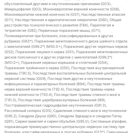
обусловленный другими и неуточненными причинами (G03),
Микроцефалия (Q02), Мононевропатии верхней конечности (G56),
Мононевропатии нижней конечности (G57), Наследственная атаксия
(G11), Наследственная и идиопатическая невропатия (G60), Общие
расстройства психологического развития (F84), Параплегия и
тетраплегия (G82), Первичные поражения мышц (G71),
Полиневропатия при болезнях, классифицированных в других
рубриках (G63*), Поражение межпозвоночного диска шейного отдела
с миелопатией (G99.2*) (M50.0+), Поражения других черепных нервов
(G52), Поражения лицевого нерва (G51), Поражения межпозвоночных
дисков поясничного и других отделов с миелопатией (G99.2*)
(M51.0+), Поражения нервных корешков и сплетений (G54),
Поражения тройничного нерва (G50), Последствия внутричерепной
травмы (T90.5), Последствия воспалительных болезней центральной
нервной системы (G09), Последствия других и неуточненных
инфекционных и паразитарных болезней (B94), Последствия травмы
нерва верхней конечности (T92.4), Последствия травмы нерва
нижней конечности (T93.4), Последствия травмы спинного мозга
(T91.3), Последствия цереброваскулярных болезней (I69),
Посттравматическая гидроцефалия неуточненная (G91.3),
Рассеянный склероз (G35), Сдавление спинного мозга неуточненное
(G95.2), Синдром Дауна (Q90), Синдром Эдвардса и синдром Патау
(Q91), Сирингомиелия и сирингобульбия (G95.0), Системные атрофии,
поражающие преимущественно центральную нервную систему при
болезнях, классифицированных в других рубриках (G13*), Смешанные