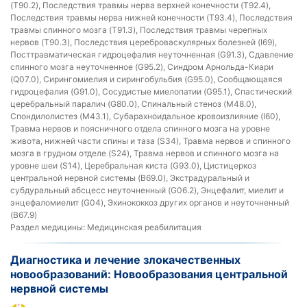
(T90.2), Последствия травмы нерва верхней конечности (T92.4),
Последствия травмы нерва нижней конечности (T93.4), Последствия
травмы спинного мозга (T91.3), Последствия травмы черепных
нервов (T90.3), Последствия цереброваскулярных болезней (I69),
Посттравматическая гидроцефалия неуточненная (G91.3), Сдавление
спинного мозга неуточненное (G95.2), Синдром Арнольда-Киари
(Q07.0), Сирингомиелия и сирингобульбия (G95.0), Сообщающаяся
гидроцефалия (G91.0), Сосудистые миелопатии (G95.1), Спастический
церебральный паралич (G80.0), Спинальный стеноз (M48.0),
Спондилолистез (M43.1), Субарахноидальное кровоизлияние (I60),
Травма нервов и поясничного отдела спинного мозга на уровне
живота, нижней части спины и таза (S34), Травма нервов и спинного
мозга в грудном отделе (S24), Травма нервов и спинного мозга на
уровне шеи (S14), Церебральная киста (G93.0), Цистицеркоз
центральной нервной системы (B69.0), Экстрадуральный и
субдуральный абсцесс неуточненный (G06.2), Энцефалит, миелит и
энцефаломиелит (G04), Эхинококкоз других органов и неуточненный
(B67.9)
Раздел медицины:
Медицинская реабилитация
Диагностика и лечение злокачественных
новообразований: Новообразования центральной
нервной системы