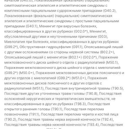
началом (G40.0), Локализованная (фокальная) (парциальная)
симптоматическая эпилепсия и эпилептические синдромы с
комплексными парциальными судорожными припадками (G40.2),
Локализованная (фокальная) (парциальная) симптоматическая
эпилепсия и эпилептические синдромы с простыми парциальными
припадками (G40.1), Менингит при вирусных болезнях,
классифицированных в других рубриках (G02.0*), Менингит,
обусловленный другими и неуточненными причинами (G03),
Миелопатия при болезнях, классифицированных в других рубриках
(G99.2*), Обструктивная гидроцефалия (G91.1), Опоясывающий лишай
с другими осложнениями со стороны нервной системы (B02.2+),
Опоясывающий лишай с менингитом (B02.1+) (G02.0*), Поражение
межпозвоночного диска шейного отдела с радикулопатией (M50.1),
Поражение межпозвоночного диска шейного отдела с миелопатией
(G99.2*) (M50.0+), Поражения межпозвоночных дисков поясничного и
других отделов с миелопатией (G99.2*) (M51.0+), Поражения
межпозвоночных дисков поясничного и других отделов с
радикулопатией (M51.1), Последствия внутричерепной травмы (T90.5),
Последствия других уточненных травм головы (T90.8), Последствия
осложнений хирургических и терапевтических вмешательств, не
классифицированные в других рубриках (T98.3), Последствия
открытого ранения головы (T90.1), Последствия перелома
позвоночника (T91.1), Последствия перелома черепа и костей лица
(T90.2), Последствия травмы нерва верхней конечности (T92.4),
Последствия травмы нерва нижней конечности (T93.4), Последствия