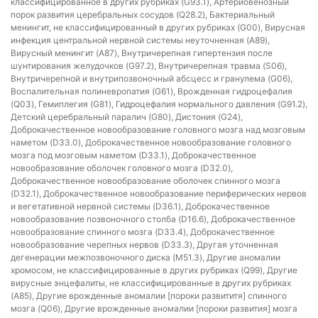
классифицированное в других рубриках (G93.1), Артериовенозный
порок развития церебральных сосудов (Q28.2), Бактериальный
менингит, не классифицированный в других рубриках (G00), Вирусная
инфекция центральной нервной системы неуточненная (A89),
Вирусный менингит (A87), Внутричерепная гипертензия после
шунтирования желудочков (G97.2), Внутричерепная травма (S06),
Внутричерепной и внутрипозвоночный абсцесс и гранулема (G06),
Воспалительная полиневропатия (G61), Врожденная гидроцефалия
(Q03), Гемиплегия (G81), Гидроцефалия нормального давления (G91.2),
Детский церебральный паралич (G80), Дистония (G24),
Доброкачественное новообразование головного мозга над мозговым
наметом (D33.0), Доброкачественное новообразование головного
мозга под мозговым наметом (D33.1), Доброкачественное
новообразование оболочек головного мозга (D32.0),
Доброкачественное новообразование оболочек спинного мозга
(D32.1), Доброкачественное новообразование периферических нервов
и вегетативной нервной системы (D36.1), Доброкачественное
новообразование позвоночного столба (D16.6), Доброкачественное
новообразование спинного мозга (D33.4), Доброкачественное
новообразование черепных нервов (D33.3), Другая уточненная
дегенерации межпозвоночного диска (M51.3), Другие аномалии
хромосом, не классифицированные в других рубриках (Q99), Другие
вирусные энцефалиты, не классифицированные в других рубриках
(A85), Другие врожденные аномалии [пороки развититя] спинного
мозга (Q06), Другие врожденные аномалии [пороки развития] мозга