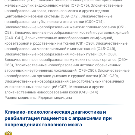
железыи других эндокринных желез (C73-C75), Злокачественные
новообразования глаза, головного мозга и других отделов
центральной нервной системы (C69-C72), Злокачественные
новообразования губы, полости рта и глотки (C00-C14),
Злокачественные новообразования женских половых органов (C51-
C58), Злокачественные новообразования костей и суставных хрящей
(C40-C41), Злокачественные новообразования лимфоидной,
кроветворной и родственных им тканей (C81-C96), Злокачественные
новообразования мезотелиальной и мягких тканей (C45-C49),
Злокачественные новообразования мочевых путей (C64-C68),
Злокачественные новообразования мужских половых органов (C60-
C63), Злокачественные новообразования неточно обозначенных,
вторичных и неуточненных локализаций (C76-C80), Злокачественные
новообразования органов дыхания и грудной клетки (C30-C39),
Злокачественные новообразования самостоятельных (первичных)
множественных локализаций (С97), Меланома и другие
злокачественные новообразования кожи (C43-C44)
Раздел медицины:
Ядерная медицина
Клинико-психологическая диагностика и
реабилитация пациентов с апраксиями при
повреждениях головного мозга