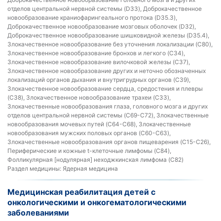
отделов центральной нервной системы (D33), Доброкачественное
новообразование краниофарингеального протока (D35.3),
Доброкачественное новообразование мозговых оболочек (D32),
Доброкачественное новообразование шишковидной железы (D35.4),
Злокачественное новообразование без уточнения локализации (C80),
Злокачественное новообразование бронхов и легкого (C34),
Злокачественное новообразование вилочковой железы (C37),
Злокачественное новообразование других и неточно обозначенных
локализаций органов дыхания и внутригрудных органов (C39),
Злокачественное новообразование сердца, средостения и плевры
(C38), Злокачественное новообразование трахеи (C33),
Злокачественные новообразования глаза, головного мозга и других
отделов центральной нервной системы (C69-C72), Злокачественные
новообразования мочевых путей (C64-C68), Злокачественные
новообразования мужских половых органов (C60-C63),
Злокачественные новообразования органов пищеварения (C15-C26),
Периферические и кожные t-клеточные лимфомы (C84),
Фолликулярная [нодулярная] неходжкинская лимфома (C82)
Раздел медицины:
Ядерная медицина
Медицинская реабилитация детей с
онкологическими и онкогематологическими
заболеваниями