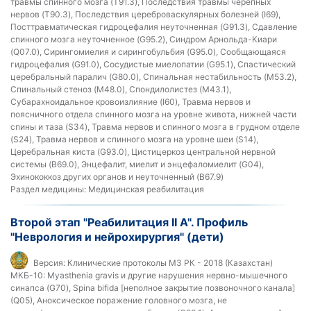
травмы спинного мозга (T91.3), Последствия травмы черепных
нервов (T90.3), Последствия цереброваскулярных болезней (I69),
Посттравматическая гидроцефалия неуточненная (G91.3), Сдавление
спинного мозга неуточненное (G95.2), Синдром Арнольда-Киари
(Q07.0), Сирингомиелия и сирингобульбия (G95.0), Сообщающаяся
гидроцефалия (G91.0), Сосудистые миелопатии (G95.1), Спастический
церебральный паралич (G80.0), Спинальная нестабильность (M53.2),
Спинальный стеноз (M48.0), Спондилолистез (M43.1),
Субарахноидальное кровоизлияние (I60), Травма нервов и
поясничного отдела спинного мозга на уровне живота, нижней части
спины и таза (S34), Травма нервов и спинного мозга в грудном отделе
(S24), Травма нервов и спинного мозга на уровне шеи (S14),
Церебральная киста (G93.0), Цистицеркоз центральной нервной
системы (B69.0), Энцефалит, миелит и энцефаломиелит (G04),
Эхинококкоз других органов и неуточненный (B67.9)
Раздел медицины:
Медицинская реабилитация
Второй этап "Реабилитация II А". Профиль
"Неврология и нейрохирургия" (дети)
Версия:
Клинические протоколы МЗ РК - 2018 (Казахстан)
МКБ-10:
Myasthenia gravis и другие нарушения нервно-мышечного
синапса (G70), Spina bifida [неполное закрытие позвоночного канала]
(Q05), Аноксическое поражение головного мозга, не