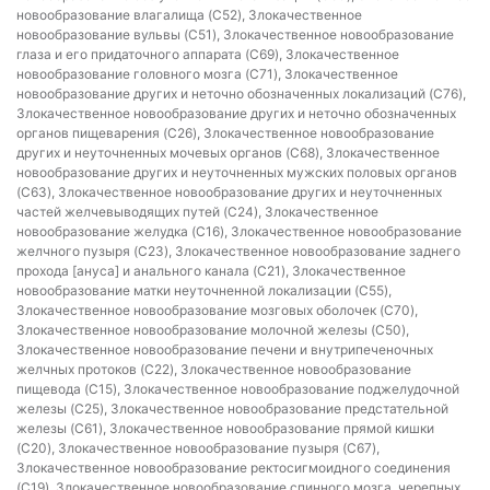
новообразование влагалища (C52), Злокачественное
новообразование вульвы (C51), Злокачественное новообразование
глаза и его придаточного аппарата (C69), Злокачественное
новообразование головного мозга (C71), Злокачественное
новообразование других и неточно обозначенных локализаций (C76),
Злокачественное новообразование других и неточно обозначенных
органов пищеварения (C26), Злокачественное новообразование
других и неуточненных мочевых органов (C68), Злокачественное
новообразование других и неуточненных мужских половых органов
(C63), Злокачественное новообразование других и неуточненных
частей желчевыводящих путей (C24), Злокачественное
новообразование желудка (C16), Злокачественное новообразование
желчного пузыря (C23), Злокачественное новообразование заднего
прохода [ануса] и анального канала (C21), Злокачественное
новообразование матки неуточненной локализации (C55),
Злокачественное новообразование мозговых оболочек (C70),
Злокачественное новообразование молочной железы (C50),
Злокачественное новообразование печени и внутрипеченочных
желчных протоков (C22), Злокачественное новообразование
пищевода (C15), Злокачественное новообразование поджелудочной
железы (C25), Злокачественное новообразование предстательной
железы (C61), Злокачественное новообразование прямой кишки
(C20), Злокачественное новообразование пузыря (C67),
Злокачественное новообразование ректосигмоидного соединения
(C19), Злокачественное новообразование спинного мозга, черепных