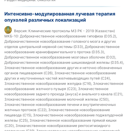
Интенсивно-модулированная лучевая терапия
опухолей различных локализаций
Версия:
Клинические протоколы МЗ РК - 2019 (Казахстан)
МКБ-10:
Доброкачественное новообразование гипофиза (D35.2),
Доброкачественное новообразование головного мозга и других
отделов центральной нервной системы (D33), Доброкачественное
новообразование краниофарингеального протока (D35.3),
Доброкачественное новообразование мозговых оболочек (D32),
Доброкачественное новообразование шишковидной железы (D35.4),
Злокачественное новообразование других и неточно обозначенных
органов пищеварения (C26), Злокачественное новообразование
других и неуточненных частей желчевыводящих путей (C24),
Злокачественное новообразование желудка (C16), Злокачественное
новообразование желчного пузыря (C23), Злокачественное
новообразование заднего прохода [ануса] и анального канала (C21),
Злокачественное новообразование молочной железы (C50),
Злокачественное новообразование печени и внутрипеченочных
желчных протоков (C22), Злокачественное новообразование
пищевода (C15), Злокачественное новообразование поджелудочной
железы (C25), Злокачественное новообразование прямой кишки
(C20), Злокачественное новообразование ректосигмоидного
соединения (C19), Злокачественное новообразование щитовидной