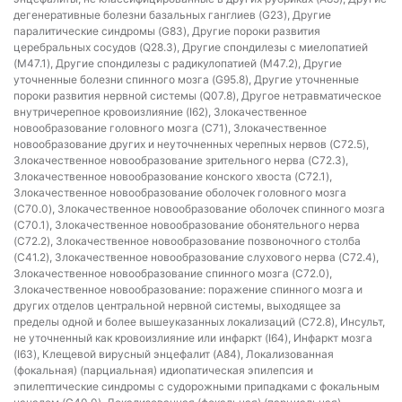
дегенеративные болезни базальных ганглиев (G23), Другие
паралитические синдромы (G83), Другие пороки развития
церебральных сосудов (Q28.3), Другие спондилезы с миелопатией
(M47.1), Другие спондилезы с радикулопатией (M47.2), Другие
уточненные болезни спинного мозга (G95.8), Другие уточненные
пороки развития нервной системы (Q07.8), Другое нетравматическое
внутричерепное кровоизлияние (I62), Злокачественное
новообразование головного мозга (C71), Злокачественное
новообразование других и неуточненных черепных нервов (C72.5),
Злокачественное новообразование зрительного нерва (C72.3),
Злокачественное новообразование конского хвоста (C72.1),
Злокачественное новообразование оболочек головного мозга
(C70.0), Злокачественное новообразование оболочек спинного мозга
(C70.1), Злокачественное новообразование обонятельного нерва
(C72.2), Злокачественное новообразование позвоночного столба
(C41.2), Злокачественное новообразование слухового нерва (C72.4),
Злокачественное новообразование спинного мозга (C72.0),
Злокачественное новообразование: поражение спинного мозга и
других отделов центральной нервной системы, выходящее за
пределы одной и более вышеуказанных локализаций (C72.8), Инсульт,
не уточненный как кровоизлияние или инфаркт (I64), Инфаркт мозга
(I63), Клещевой вирусный энцефалит (A84), Локализованная
(фокальная) (парциальная) идиопатическая эпилепсия и
эпилептические синдромы с судорожными припадками с фокальным