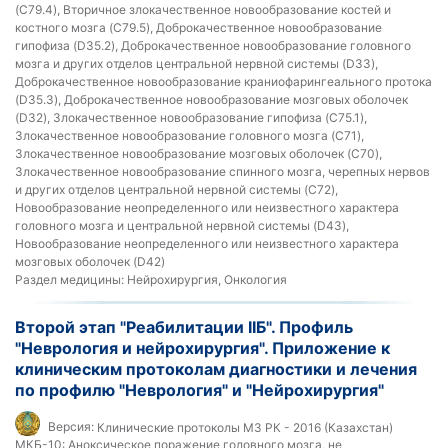
(C79.4), Вторичное злокачественное новообразование костей и
костного мозга (C79.5), Доброкачественное новообразование
гипофиза (D35.2), Доброкачественное новообразование головного
мозга и других отделов центральной нервной системы (D33),
Доброкачественное новообразование краниофарингеального протока
(D35.3), Доброкачественное новообразование мозговых оболочек
(D32), Злокачественное новообразование гипофиза (C75.1),
Злокачественное новообразование головного мозга (C71),
Злокачественное новообразование мозговых оболочек (C70),
Злокачественное новообразование спинного мозга, черепных нервов
и других отделов центральной нервной системы (C72),
Новообразование неопределенного или неизвестного характера
головного мозга и центральной нервной системы (D43),
Новообразование неопределенного или неизвестного характера
мозговых оболочек (D42)
Раздел медицины:
Нейрохирургия, Онкология
Второй этап "Реабилитации IIБ". Профиль
"Неврология и нейрохирургия". Приложение к
клиническим протоколам диагностики и лечения
по профилю "Неврология" и "Нейрохирургия"
Версия:
Клинические протоколы МЗ РК - 2016 (Казахстан)
МКБ-10:
Аноксическое поражение головного мозга, не