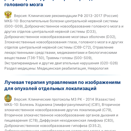
головного мозга
Версия:
Клинические рекомендации РФ 2013-2017 (Россия)
МКБ-10:
Воспалительные болезни центральной нервной системы
(G00-G09), Доброкачественное новообразование головного мозга и
других отделов центральной нервной системы (D33),
Доброкачественное новообразование мозговых оболочек (D32),
Злокачественные новообразования глаза, головного мозга и других
отделов центральной нервной системы (C69-C72), Отравление
лекарственными средствами, медикаментами и биологическими
веществами (T36-T50), Травмы головы (S00-S09),
Экстрапирамидные и другие двигательные нарушения (G20-G26)
Раздел медицины:
Медицинская реабилитация, Неврология
Лучевая терапия управляемая по изображениям
для опухолей отдельных локализаций
Версия:
Клинические протоколы МЗ РК - 2014 (Казахстан)
МКБ-10:
Болезнь Ходжкина [лимфогранулематоз] (C81), Вторичное
злокачественное новообразование других локализаций (C79),
Вторичное злокачественное новообразование органов дыхания и
пищеварения (C78), Диффузная неходжкинская лимфома (C83),
Доброкачественное новообразование гипофиза (D35.2),
Доброкачественное новообразование головного мозга и других