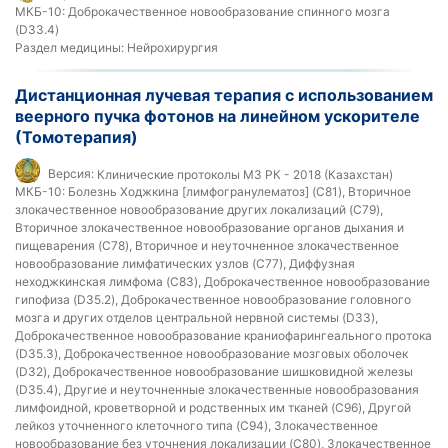
МКБ-10:
Доброкачественное новообразование спинного мозга
(D33.4)
Раздел медицины:
Нейрохирургия
Дистанционная лучевая терапия с использованием
веерного пучка фотонов на линейном ускорителе
(Томотерапия)
Версия:
Клинические протоколы МЗ РК - 2018 (Казахстан)
МКБ-10:
Болезнь Ходжкина [лимфогранулематоз] (C81), Вторичное
злокачественное новообразование других локализаций (C79),
Вторичное злокачественное новообразование органов дыхания и
пищеварения (C78), Вторичное и неуточненное злокачественное
новообразование лимфатических узлов (C77), Диффузная
неходжкинская лимфома (C83), Доброкачественное новообразование
гипофиза (D35.2), Доброкачественное новообразование головного
мозга и других отделов центральной нервной системы (D33),
Доброкачественное новообразование краниофарингеального протока
(D35.3), Доброкачественное новообразование мозговых оболочек
(D32), Доброкачественное новообразование шишковидной железы
(D35.4), Другие и неуточненные злокачественные новообразования
лимфоидной, кроветворной и родственных им тканей (C96), Другой
лейкоз уточненного клеточного типа (C94), Злокачественное
новообразование без уточнения локализации (C80), Злокачественное