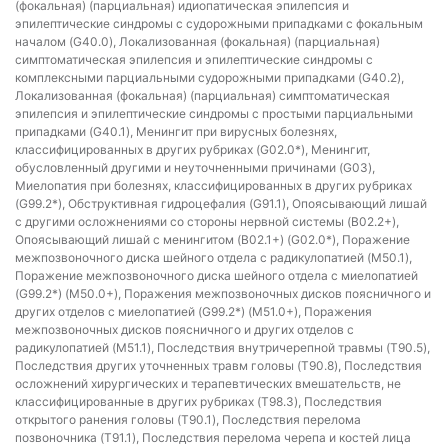
(фокальная) (парциальная) идиопатическая эпилепсия и
эпилептические синдромы с судорожными припадками с фокальным
началом (G40.0), Локализованная (фокальная) (парциальная)
симптоматическая эпилепсия и эпилептические синдромы с
комплексными парциальными судорожными припадками (G40.2),
Локализованная (фокальная) (парциальная) симптоматическая
эпилепсия и эпилептические синдромы с простыми парциальными
припадками (G40.1), Менингит при вирусных болезнях,
классифицированных в других рубриках (G02.0*), Менингит,
обусловленный другими и неуточненными причинами (G03),
Миелопатия при болезнях, классифицированных в других рубриках
(G99.2*), Обструктивная гидроцефалия (G91.1), Опоясывающий лишай
с другими осложнениями со стороны нервной системы (B02.2+),
Опоясывающий лишай с менингитом (B02.1+) (G02.0*), Поражение
межпозвоночного диска шейного отдела с радикулопатией (M50.1),
Поражение межпозвоночного диска шейного отдела с миелопатией
(G99.2*) (M50.0+), Поражения межпозвоночных дисков поясничного и
других отделов с миелопатией (G99.2*) (M51.0+), Поражения
межпозвоночных дисков поясничного и других отделов с
радикулопатией (M51.1), Последствия внутричерепной травмы (T90.5),
Последствия других уточненных травм головы (T90.8), Последствия
осложнений хирургических и терапевтических вмешательств, не
классифицированные в других рубриках (T98.3), Последствия
открытого ранения головы (T90.1), Последствия перелома
позвоночника (T91.1), Последствия перелома черепа и костей лица