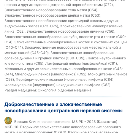
нервов и других отделов центральной нервной системы (C72),
Злокачественное новообразование тела матки (C54),
Злокачественное новообразование шейки матки (C53),
Злокачественное новообразование щитовидной железыи других
эндокринных желез (C73-C75), Злокачественное новообразование
яичка (C62), Злокачественное новообразование яичника (C56),
Злокачественные новообразования губы, полости рта и глотки (C00-
C14), Злокачественные новообразования костей и суставных хрящей
(C40-C41), Злокачественные новообразования мезотелиальной и
мягких тканей (C45-C49), Злокачественные новообразования
органов дыхания и грудной клетки (C30-C39), Лейкоз неуточненного
клеточного типа (C95), Лимфоидный лейкоз [лимфолейкоз] (C91),
Меланома и другие злокачественные новообразования кожи (C43-
C44), Миелоидный лейкоз [миелолейкоз] (C92), Моноцитарный лейкоз
(C93), Периферические и кожные t-клеточные лимфомы (C84),
Фолликулярная [нодулярная] неходжкинская лимфома (C82)
Раздел медицины:
Онкология, Ядерная медицина
Доброкачественные и злокачественные
новообразования центральной нервной системы
Версия:
Клинические протоколы МЗ РК - 2023 (Казахстан)
МКБ-10:
Вторичное злокачественное новообразование головного
мозга и мозговых оболочек (C79.3), Вторичное злокачественное