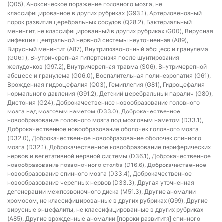
(Q05), Аноксическое поражение головного мозга, не
классифицированное в других рубриках (G93.1), Артериовенозный
порок развития церебральных сосудов (Q28.2), Бактериальный
менингит, не классифицированный в других рубриках (G00), Вирусная
инфекция центральной нервной системы неуточненная (A89),
Вирусный менингит (A87), Внутрипозвоночный абсцесс и гранулема
(G06.1), Внутричерепная гипертензия после шунтирования
желудочков (G97.2), Внутричерепная травма (S06), Внутричерепной
абсцесс и гранулема (G06.0), Воспалительная полиневропатия (G61),
Врожденная гидроцефалия (Q03), Гемиплегия (G81), Гидроцефалия
нормального давления (G91.2), Детский церебральный паралич (G80),
Дистония (G24), Доброкачественное новообразование головного
мозга над мозговым наметом (D33.0), Доброкачественное
новообразование головного мозга под мозговым наметом (D33.1),
Доброкачественное новообразование оболочек головного мозга
(D32.0), Доброкачественное новообразование оболочек спинного
мозга (D32.1), Доброкачественное новообразование периферических
нервов и вегетативной нервной системы (D36.1), Доброкачественное
новообразование позвоночного столба (D16.6), Доброкачественное
новообразование спинного мозга (D33.4), Доброкачественное
новообразование черепных нервов (D33.3), Другая уточненная
дегенерации межпозвоночного диска (M51.3), Другие аномалии
хромосом, не классифицированные в других рубриках (Q99), Другие
вирусные энцефалиты, не классифицированные в других рубриках
(A85), Другие врожденные аномалии [пороки развититя] спинного