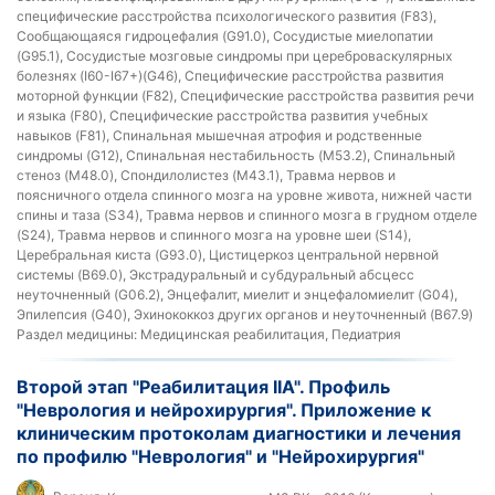
специфические расстройства психологического развития (F83),
Сообщающаяся гидроцефалия (G91.0), Сосудистые миелопатии
(G95.1), Сосудистые мозговые синдромы при цереброваскулярных
болезнях (I60-I67+)(G46), Специфические расстройства развития
моторной функции (F82), Специфические расстройства развития речи
и языка (F80), Специфические расстройства развития учебных
навыков (F81), Спинальная мышечная атрофия и родственные
синдромы (G12), Спинальная нестабильность (M53.2), Спинальный
стеноз (M48.0), Спондилолистез (M43.1), Травма нервов и
поясничного отдела спинного мозга на уровне живота, нижней части
спины и таза (S34), Травма нервов и спинного мозга в грудном отделе
(S24), Травма нервов и спинного мозга на уровне шеи (S14),
Церебральная киста (G93.0), Цистицеркоз центральной нервной
системы (B69.0), Экстрадуральный и субдуральный абсцесс
неуточненный (G06.2), Энцефалит, миелит и энцефаломиелит (G04),
Эпилепсия (G40), Эхинококкоз других органов и неуточненный (B67.9)
Раздел медицины:
Медицинская реабилитация, Педиатрия
Второй этап "Реабилитация IIА". Профиль
"Неврология и нейрохирургия". Приложение к
клиническим протоколам диагностики и лечения
по профилю "Неврология" и "Нейрохирургия"