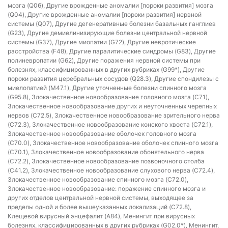
мозга (Q06), Другие врожденные аномалии [пороки развития] мозга
(Q04), Другие врожденные аномалии [пороки развития] нервной
системы (Q07), Другие дегенеративные болезни базальных ганглиев
(G23), Другие демиелинизирующие болезни центральной нервной
системы (G37), Другие миопатии (G72), Другие невротические
расстройства (F48), Другие паралитические синдромы (G83), Другие
полиневропатии (G62), Другие поражения нервной системы при
болезнях, классифицированных в других рубриках (G99*), Другие
пороки развития церебральных сосудов (Q28.3), Другие спондилезы с
миелопатией (M47.1), Другие уточненные болезни спинного мозга
(G95.8), Злокачественное новообразование головного мозга (C71),
Злокачественное новообразование других и неуточненных черепных
нервов (C72.5), Злокачественное новообразование зрительного нерва
(C72.3), Злокачественное новообразование конского хвоста (C72.1),
Злокачественное новообразование оболочек головного мозга
(C70.0), Злокачественное новообразование оболочек спинного мозга
(C70.1), Злокачественное новообразование обонятельного нерва
(C72.2), Злокачественное новообразование позвоночного столба
(C41.2), Злокачественное новообразование слухового нерва (C72.4),
Злокачественное новообразование спинного мозга (C72.0),
Злокачественное новообразование: поражение спинного мозга и
других отделов центральной нервной системы, выходящее за
пределы одной и более вышеуказанных локализаций (C72.8),
Клещевой вирусный энцефалит (A84), Менингит при вирусных
болезнях, классифицированных в других рубриках (G02.0*), Менингит,