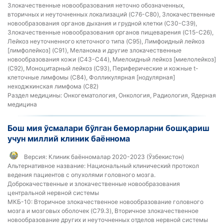
Злокачественные новообразования неточно обозначенных,
вторичных и неуточненных локализаций (C76-C80), Злокачественные
новообразования органов дыхания и грудной клетки (C30-C39),
Злокачественные новообразования органов пищеварения (C15-C26),
Лейкоз неуточненного клеточного типа (C95), Лимфоидный лейкоз
[лимфолейкоз] (C91), Меланома и другие злокачественные
новообразования кожи (C43-C44), Миелоидный лейкоз [миелолейкоз]
(C92), Моноцитарный лейкоз (C93), Периферические и кожные t-
клеточные лимфомы (C84), Фолликулярная [нодулярная]
неходжкинская лимфома (C82)
Раздел медицины:
Онкогематология, Онкология, Радиология, Ядерная
медицина
Бош мия ўсмалари бўлган беморларни бошқариш
учун миллий клиник баённома
Версия:
Клиник баённомалар 2020-2023 (Ўзбекистон)
Альтернативное название:
Национальный клинический протокол
ведения пациентов с опухолями головного мозга.
Доброкачественные и злокачественные новообразования
центральной нервной системы
МКБ-10:
Вторичное злокачественное новообразование головного
мозга и мозговых оболочек (C79.3), Вторичное злокачественное
новообразование других и неуточненных отделов нервной системы