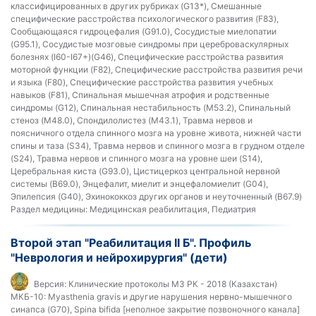
классифицированных в других рубриках (G13*), Смешанные
специфические расстройства психологического развития (F83),
Сообщающаяся гидроцефалия (G91.0), Сосудистые миелопатии
(G95.1), Сосудистые мозговые синдромы при цереброваскулярных
болезнях (I60-I67+)(G46), Специфические расстройства развития
моторной функции (F82), Специфические расстройства развития речи
и языка (F80), Специфические расстройства развития учебных
навыков (F81), Спинальная мышечная атрофия и родственные
синдромы (G12), Спинальная нестабильность (M53.2), Спинальный
стеноз (M48.0), Спондилолистез (M43.1), Травма нервов и
поясничного отдела спинного мозга на уровне живота, нижней части
спины и таза (S34), Травма нервов и спинного мозга в грудном отделе
(S24), Травма нервов и спинного мозга на уровне шеи (S14),
Церебральная киста (G93.0), Цистицеркоз центральной нервной
системы (B69.0), Энцефалит, миелит и энцефаломиелит (G04),
Эпилепсия (G40), Эхинококкоз других органов и неуточненный (B67.9)
Раздел медицины:
Медицинская реабилитация, Педиатрия
Второй этап "Реабилитация II Б". Профиль
"Неврология и нейрохирургия" (дети)
Версия:
Клинические протоколы МЗ РК - 2018 (Казахстан)
МКБ-10:
Myasthenia gravis и другие нарушения нервно-мышечного
синапса (G70), Spina bifida [неполное закрытие позвоночного канала]