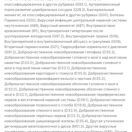
классифицированное в других рубриках (G93.1), Артериовенозный
порок развития церебральных сосудов (Q28.2), Бактериальный
менингит, не классифицированный в других рубриках (G00), Болезнь
Паркинсона (G20), Вирусная инфекция центральной нервной системы
неуточненная (A89), Вирусный менингит (A87), Внутримозговое
кровоизлияние (I61), Внутричерепная гипертензия после
шунтирования желудочков (G97.2), Внутричерепная травма (S06),
Внутричерепной и внутрипозвоночный абсцесс и гранулема (G06),
Вторичный паркинсонизм (G21), Гидроцефалия нормального давления
(G91.2), Доброкачественное новообразование гипофиза (D35.2),
Доброкачественное новообразование головного мозга над мозговым
наметом (D33.0), Доброкачественное новообразование головного
мозга под мозговым наметом (D33.1), Доброкачественное
новообразование каротидного гломуса (D35.5), Доброкачественное
новообразование краниофарингеального протока (D35.3),
Доброкачественное новообразование оболочек головного мозга
(D32.0), Доброкачественное новообразование оболочек спинного
мозга (D32.1), Доброкачественное новообразование периферических
нервов и вегетативной нервной системы (D36.1), Доброкачественное
новообразование позвоночного столба (D16.6), Доброкачественное
новообразование спинного мозга (D33.4), Доброкачественное
новообразование черепных нервов (D33.3), Доброкачественное
новообразование шишковидной железы (D35.4), Другая уточненная
дегенерации межпозвоночного диска (M51.3), Другие вирусные
энцефалиты, не классифицированные в других рубриках (A85), Другие