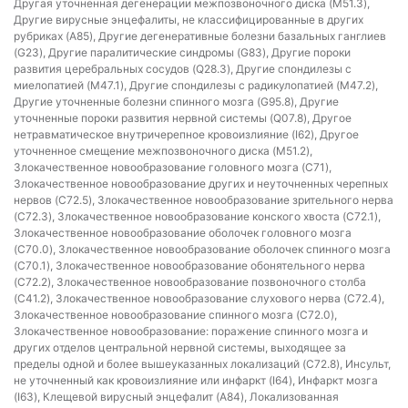
Другая уточненная дегенерации межпозвоночного диска (M51.3),
Другие вирусные энцефалиты, не классифицированные в других
рубриках (A85), Другие дегенеративные болезни базальных ганглиев
(G23), Другие паралитические синдромы (G83), Другие пороки
развития церебральных сосудов (Q28.3), Другие спондилезы с
миелопатией (M47.1), Другие спондилезы с радикулопатией (M47.2),
Другие уточненные болезни спинного мозга (G95.8), Другие
уточненные пороки развития нервной системы (Q07.8), Другое
нетравматическое внутричерепное кровоизлияние (I62), Другое
уточненное смещение межпозвоночного диска (M51.2),
Злокачественное новообразование головного мозга (C71),
Злокачественное новообразование других и неуточненных черепных
нервов (C72.5), Злокачественное новообразование зрительного нерва
(C72.3), Злокачественное новообразование конского хвоста (C72.1),
Злокачественное новообразование оболочек головного мозга
(C70.0), Злокачественное новообразование оболочек спинного мозга
(C70.1), Злокачественное новообразование обонятельного нерва
(C72.2), Злокачественное новообразование позвоночного столба
(C41.2), Злокачественное новообразование слухового нерва (C72.4),
Злокачественное новообразование спинного мозга (C72.0),
Злокачественное новообразование: поражение спинного мозга и
других отделов центральной нервной системы, выходящее за
пределы одной и более вышеуказанных локализаций (C72.8), Инсульт,
не уточненный как кровоизлияние или инфаркт (I64), Инфаркт мозга
(I63), Клещевой вирусный энцефалит (A84), Локализованная