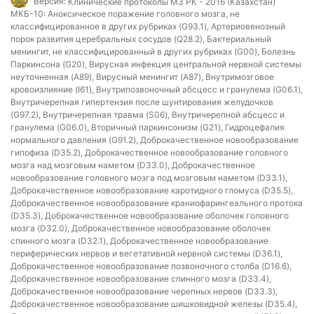
Версия:
Клинические протоколы МЗ РК - 2016 (Казахстан)
МКБ-10:
Аноксическое поражение головного мозга, не
классифицированное в других рубриках (G93.1), Артериовенозный
порок развития церебральных сосудов (Q28.2), Бактериальный
менингит, не классифицированный в других рубриках (G00), Болезнь
Паркинсона (G20), Вирусная инфекция центральной нервной системы
неуточненная (A89), Вирусный менингит (A87), Внутримозговое
кровоизлияние (I61), Внутрипозвоночный абсцесс и гранулема (G06.1),
Внутричерепная гипертензия после шунтирования желудочков
(G97.2), Внутричерепная травма (S06), Внутричерепной абсцесс и
гранулема (G06.0), Вторичный паркинсонизм (G21), Гидроцефалия
нормального давления (G91.2), Доброкачественное новообразование
гипофиза (D35.2), Доброкачественное новообразование головного
мозга над мозговым наметом (D33.0), Доброкачественное
новообразование головного мозга под мозговым наметом (D33.1),
Доброкачественное новообразование каротидного гломуса (D35.5),
Доброкачественное новообразование краниофарингеального протока
(D35.3), Доброкачественное новообразование оболочек головного
мозга (D32.0), Доброкачественное новообразование оболочек
спинного мозга (D32.1), Доброкачественное новообразование
периферических нервов и вегетативной нервной системы (D36.1),
Доброкачественное новообразование позвоночного столба (D16.6),
Доброкачественное новообразование спинного мозга (D33.4),
Доброкачественное новообразование черепных нервов (D33.3),
Доброкачественное новообразование шишковидной железы (D35.4),