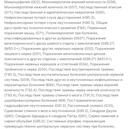
Микроцефалия (Q02), Мононевропатии верхней конечности (G56),
Мононевропатии нижней конечности (G57), Наследственная атаксия
(G11), Наследственная и идиопатическая невропатия (G60),
Нейросенсорная потеря слуха двусторонняя (H90.3),
Нейросенсорная потеря слуха неуточненная (H90.5), Общие
расстройства психологического развития (F84), Первичные
поражения мышц (G71), Полиневропатия при болезнях,
классифицированных в других рубриках (G63*), Поражение
межпозвоночного диска шейного отдела с миелопатией (G99.2*)
(M50.0+), Поражения других черепных нервов (G52), Поражения
лицевого нерва (G51), Поражения межпозвоночных дисков
поясничного и других отделов с миелопатией (G99.2*) (M51.0+),
Поражения нервных корешков и сплетений (G54), Поражения
тройничного нерва (G50), Последствия внутричерепной травмы
(T90.5), Последствия воспалительных болезней центральной нервной
системы (G09), Последствия других и неуточненных инфекционных и
паразитарных болезней (B94), Последствия травмы нерва верхней
конечности (T92.4), Последствия травмы нерва нижней конечности
(T93.4), Последствия травмы спинного мозга (T91.3), Последствия
цереброваскулярных болезней (I69), Посттравматическая
гидроцефалия неуточненная (G91.3), Рассеянный склероз (G35),
Сдавление спинного мозга неуточненное (G95.2), Синдром Дауна
(Q90), Синдром Эдвардса и синдром Патау (Q91), Сирингомиелия и
сирингобульбия (G95.0), Системные атрофии, поражающие
преимущественно центральную нервную систему при болезнях,