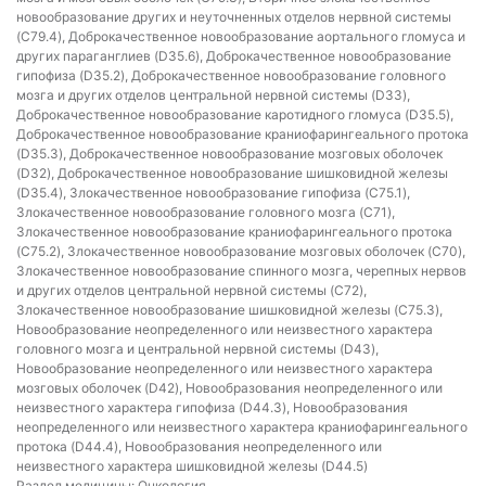
новообразование других и неуточненных отделов нервной системы
(C79.4), Доброкачественное новообразование аортального гломуса и
других параганглиев (D35.6), Доброкачественное новообразование
гипофиза (D35.2), Доброкачественное новообразование головного
мозга и других отделов центральной нервной системы (D33),
Доброкачественное новообразование каротидного гломуса (D35.5),
Доброкачественное новообразование краниофарингеального протока
(D35.3), Доброкачественное новообразование мозговых оболочек
(D32), Доброкачественное новообразование шишковидной железы
(D35.4), Злокачественное новообразование гипофиза (C75.1),
Злокачественное новообразование головного мозга (C71),
Злокачественное новообразование краниофарингеального протока
(C75.2), Злокачественное новообразование мозговых оболочек (C70),
Злокачественное новообразование спинного мозга, черепных нервов
и других отделов центральной нервной системы (C72),
Злокачественное новообразование шишковидной железы (C75.3),
Новообразование неопределенного или неизвестного характера
головного мозга и центральной нервной системы (D43),
Новообразование неопределенного или неизвестного характера
мозговых оболочек (D42), Новообразования неопределенного или
неизвестного характера гипофиза (D44.3), Новообразования
неопределенного или неизвестного характера краниофарингеального
протока (D44.4), Новообразования неопределенного или
неизвестного характера шишковидной железы (D44.5)
Раздел медицины:
Онкология