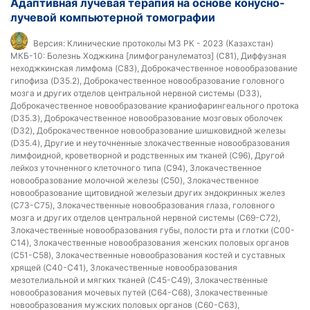
Адаптивная лучевая терапия на основе конусно-
лучевой компьютерной томографии
Версия:
Клинические протоколы МЗ РК - 2023 (Казахстан)
МКБ-10:
Болезнь Ходжкина [лимфогранулематоз] (C81), Диффузная
неходжкинская лимфома (C83), Доброкачественное новообразование
гипофиза (D35.2), Доброкачественное новообразование головного
мозга и других отделов центральной нервной системы (D33),
Доброкачественное новообразование краниофарингеального протока
(D35.3), Доброкачественное новообразование мозговых оболочек
(D32), Доброкачественное новообразование шишковидной железы
(D35.4), Другие и неуточненные злокачественные новообразования
лимфоидной, кроветворной и родственных им тканей (C96), Другой
лейкоз уточненного клеточного типа (C94), Злокачественное
новообразование молочной железы (C50), Злокачественное
новообразование щитовидной железыи других эндокринных желез
(C73-C75), Злокачественные новообразования глаза, головного
мозга и других отделов центральной нервной системы (C69-C72),
Злокачественные новообразования губы, полости рта и глотки (C00-
C14), Злокачественные новообразования женских половых органов
(C51-C58), Злокачественные новообразования костей и суставных
хрящей (C40-C41), Злокачественные новообразования
мезотелиальной и мягких тканей (C45-C49), Злокачественные
новообразования мочевых путей (C64-C68), Злокачественные
новообразования мужских половых органов (C60-C63),