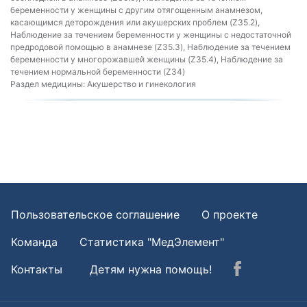
беременности у женщины с другим отягощенным анамнезом,
касающимся деторождения или акушерских проблем (Z35.2),
Наблюдение за течением беременности у женщины с недостаточной
предродовой помощью в анамнезе (Z35.3), Наблюдение за течением
беременности у многорожавшей женщины (Z35.4), Наблюдение за
течением нормальной беременности (Z34)
Раздел медицины:
Акушерство и гинекология
Пользовательское соглашение
О проекте
Команда
Статистика "МедЭлемент"
Контакты
Детям нужна помощь!