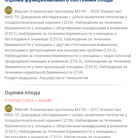
Версия:
Клинические протоколы МЗ РК - 2023 (Казахстан)
МКБ-10:
Дородовое обследование с целью выявления патологии у
плода[антенатальный скрининг] (Z36), Наблюдение за течением
беременности у женщины с абортивными выкидышами в анамнезе
(Z35.1), Наблюдение за течением беременности у женщины с
бесплодием в анамнезе (Z35.0), Наблюдение за течением
беременности у женщины с другим отягощенным анамнезом,
касающимся деторождения или акушерских проблем (Z35.2),
Наблюдение за течением беременности у женщины с недостаточной
предродовой помощью в анамнезе (Z35.3), Наблюдение за течением
беременности у многорожавшей женщины (Z35.4), Наблюдение за
течением нормальной беременности (Z34)
Раздел медицины:
Акушерство и гинекология
Оценка плода
УТРАТИЛ СИЛУ — АРХИВ
Версия:
Клинические протоколы МЗ РК - 2017 (Казахстан)
МКБ-10:
Дородовое обследование с целью выявления патологии у
плода[антенатальный скрининг] (Z36), Наблюдение за течением
беременности у женщины с абортивными выкидышами в анамнезе
(Z35.1), Наблюдение за течением беременности у женщины с
бесплодием в анамнезе (Z35.0), Наблюдение за течением