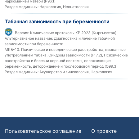
наркоманией матери (P96.1)
Раздел медицины:
Наркология, Неонатология
Табачная зависимость при беременности
Версия:
Клинические протоколы КР 2023 (Кыргызстан)
Альтернативное название:
Диагностика и лечение табачной
зависимости при беременности
МКБ-10:
Психические и поведенческие расстройства, вызванные
употреблением табака. Синдром зависимости (F17.2), Психические
расстройства и болезни нервной системы, осложняющие
беременность, деторождение и послеродовой период (O99.3)
Раздел медицины:
Акушерство и гинекология, Наркология
Пользовательское соглашение
О проекте