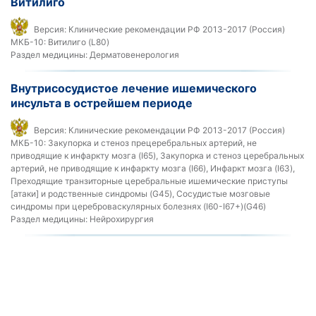
Витилиго
Версия:
Клинические рекомендации РФ 2013-2017 (Россия)
МКБ-10:
Витилиго (L80)
Раздел медицины:
Дерматовенерология
Внутрисосудистое лечение ишемического
инсульта в острейшем периоде
Версия:
Клинические рекомендации РФ 2013-2017 (Россия)
МКБ-10:
Закупорка и стеноз прецеребральных артерий, не
приводящие к инфаркту мозга (I65), Закупорка и стеноз церебральных
артерий, не приводящие к инфаркту мозга (I66), Инфаркт мозга (I63),
Преходящие транзиторные церебральные ишемические приступы
[атаки] и родственные синдромы (G45), Сосудистые мозговые
синдромы при цереброваскулярных болезнях (I60-I67+)(G46)
Раздел медицины:
Нейрохирургия