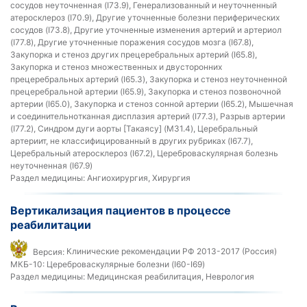
сосудов неуточненная (I73.9), Генерализованный и неуточненный
атеросклероз (I70.9), Другие уточненные болезни периферических
сосудов (I73.8), Другие уточненные изменения артерий и артериол
(I77.8), Другие уточненные поражения сосудов мозга (I67.8),
Закупорка и стеноз других прецеребральных артерий (I65.8),
Закупорка и стеноз множественных и двусторонних
прецеребральных артерий (I65.3), Закупорка и стеноз неуточненной
прецеребральной артерии (I65.9), Закупорка и стеноз позвоночной
артерии (I65.0), Закупорка и стеноз сонной артерии (I65.2), Мышечная
и соединительнотканная дисплазия артерий (I77.3), Разрыв артерии
(I77.2), Синдром дуги аорты [Такаясу] (M31.4), Церебральный
артериит, не классифицированный в других рубриках (I67.7),
Церебральный атеросклероз (I67.2), Цереброваскулярная болезнь
неуточненная (I67.9)
Раздел медицины:
Ангиохирургия, Хирургия
Вертикализация пациентов в процессе
реабилитации
Версия:
Клинические рекомендации РФ 2013-2017 (Россия)
МКБ-10:
Цереброваскулярные болезни (I60-I69)
Раздел медицины:
Медицинская реабилитация, Неврология