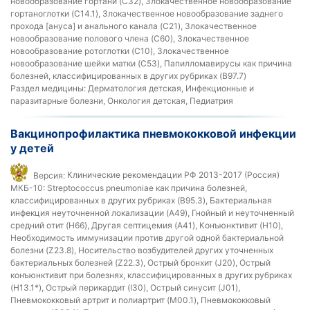
новообразование гортани (C32), Злокачественное новообразование
гортаноглотки (C14.1), Злокачественное новообразование заднего
прохода [ануса] и анального канала (C21), Злокачественное
новообразование полового члена (C60), Злокачественное
новообразование ротоглотки (C10), Злокачественное
новообразование шейки матки (C53), Папилломавирусы как причина
болезней, классифицированных в других рубриках (B97.7)
Раздел медицины:
Дерматология детская, Инфекционные и
паразитарные болезни, Онкология детская, Педиатрия
Вакцинопрофилактика пневмококковой инфекции
у детей
Версия:
Клинические рекомендации РФ 2013-2017 (Россия)
МКБ-10:
Streptococcus pneumoniae как причина болезней,
классифицированных в других рубриках (B95.3), Бактериальная
инфекция неуточненной локализации (A49), Гнойный и неуточненный
средний отит (H66), Другая септицемия (A41), Конъюнктивит (H10),
Необходимость иммунизации против другой одной бактериальной
болезни (Z23.8), Носительство возбудителей других уточненных
бактериальных болезней (Z22.3), Острый бронхит (J20), Острый
конъюнктивит при болезнях, классифицированных в других рубриках
(H13.1*), Острый перикардит (I30), Острый синусит (J01),
Пневмококковый артрит и полиартрит (M00.1), Пневмококковый