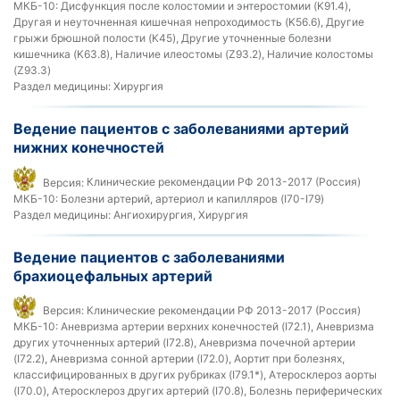
МКБ-10:
Дисфункция после колостомии и энтеростомии (K91.4),
Другая и неуточненная кишечная непроходимость (K56.6), Другие
грыжи брюшной полости (K45), Другие уточненные болезни
кишечника (K63.8), Наличие илеостомы (Z93.2), Наличие колостомы
(Z93.3)
Раздел медицины:
Хирургия
Ведение пациентов с заболеваниями артерий
нижних конечностей
Версия:
Клинические рекомендации РФ 2013-2017 (Россия)
МКБ-10:
Болезни артерий, артериол и капилляров (I70-I79)
Раздел медицины:
Ангиохирургия, Хирургия
Ведение пациентов с заболеваниями
брахиоцефальных артерий
Версия:
Клинические рекомендации РФ 2013-2017 (Россия)
МКБ-10:
Аневризма артерии верхних конечностей (I72.1), Аневризма
других уточненных артерий (I72.8), Аневризма почечной артерии
(I72.2), Аневризма сонной артерии (I72.0), Аортит при болезнях,
классифицированных в других рубриках (I79.1*), Атеросклероз аорты
(I70.0), Атеросклероз других артерий (I70.8), Болезнь периферических