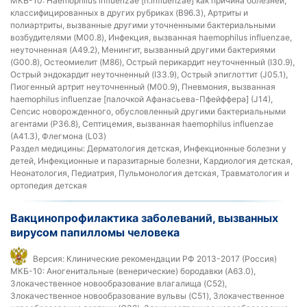
МКБ-10:
Haemophilus influenzae [h.influenzae] как причина болезней,
классифицированных в других рубриках (B96.3), Артриты и
полиартриты, вызванные другими уточненными бактериальными
возбудителями (M00.8), Инфекция, вызванная haemophilus influenzae,
неуточненная (A49.2), Менингит, вызванный другими бактериями
(G00.8), Остеомиелит (M86), Острый перикардит неуточненный (I30.9),
Острый эндокардит неуточненный (I33.9), Острый эпиглоттит (J05.1),
Пиогенный артрит неуточненный (M00.9), Пневмония, вызванная
haemophilus influenzae [палочкой Афанасьева-Пфейффера] (J14),
Сепсис новорожденного, обусловленный другими бактериальными
агентами (P36.8), Септицемия, вызванная haemophilus influenzae
(A41.3), Флегмона (L03)
Раздел медицины:
Дерматология детская, Инфекционные болезни у
детей, Инфекционные и паразитарные болезни, Кардиология детская,
Неонатология, Педиатрия, Пульмонология детская, Травматология и
ортопедия детская
Вакцинопрофилактика заболеваний, вызванных
вирусом папилломы человека
Версия:
Клинические рекомендации РФ 2013-2017 (Россия)
МКБ-10:
Аногенитальные (венерические) бородавки (A63.0),
Злокачественное новообразование влагалища (C52),
Злокачественное новообразование вульвы (C51), Злокачественное