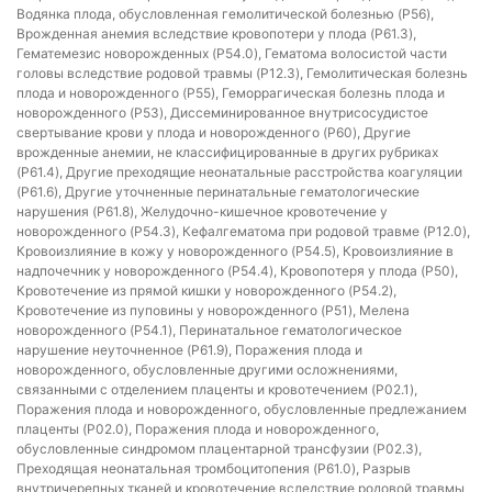
Водянка плода, обусловленная гемолитической болезнью (P56),
Врожденная анемия вследствие кровопотери у плода (P61.3),
Гематемезис новорожденных (P54.0), Гематома волосистой части
головы вследствие родовой травмы (P12.3), Гемолитическая болезнь
плода и новорожденного (P55), Геморрагическая болезнь плода и
новорожденного (P53), Диссеминированное внутрисосудистое
свертывание крови у плода и новорожденного (P60), Другие
врожденные анемии, не классифицированные в других рубриках
(P61.4), Другие преходящие неонатальные расстройства коагуляции
(P61.6), Другие уточненные перинатальные гематологические
нарушения (P61.8), Желудочно-кишечное кровотечение у
новорожденного (P54.3), Кефалгематома при родовой травме (P12.0),
Кровоизлияние в кожу у новорожденного (P54.5), Кровоизлияние в
надпочечник у новорожденного (P54.4), Кровопотеря у плода (P50),
Кровотечение из прямой кишки у новорожденного (P54.2),
Кровотечение из пуповины у новорожденного (P51), Мелена
новорожденного (P54.1), Перинатальное гематологическое
нарушение неуточненное (P61.9), Поражения плода и
новорожденного, обусловленные другими осложнениями,
связанными с отделением плаценты и кровотечением (P02.1),
Поражения плода и новорожденного, обусловленные предлежанием
плаценты (P02.0), Поражения плода и новорожденного,
обусловленные синдромом плацентарной трансфузии (P02.3),
Преходящая неонатальная тромбоцитопения (P61.0), Разрыв
внутричерепных тканей и кровотечение вследствие родовой травмы