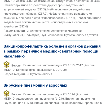
МКБ-10:
Астма (J45), Астматический статус [status asthmaticus] (J46),
Неблагоприятное воздействие других производственных
загрязнителей воздуха (Z57.3), Неблагоприятное воздействие
производственной пыли (Z57.2), Неблагоприятное воздействие
токсичных веществ в других производствах (Z57.5), Неблагоприятное
воздействие токсичных веществ, используемых в сельском
хозяйстве (Z57.4)
Раздел медицины:
Аллергология, Аллергология детская,
Иммунология, Педиатрия, Пульмонология, Пульмонология детская
Вакцинопрофилактика болезней органов дыхания
в рамках первичной медико-санитарной помощи
населению
Версия:
Клинические рекомендации РФ 2013-2017 (Россия)
МКБ-10:
Болезни органов дыхания (J00-J99)
Раздел медицины:
Пульмонология
Вирусные пневмонии у взрослых
Версия:
Клинические рекомендации РФ 2024 (Россия)
МКБ-10:
Аденовирусная пневмония (J12.0), Вирусная пневмония
неуточненная (J12.9), Вирусная пневмония, не классифицированная в