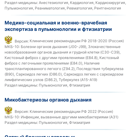
Раздел медицины:
Анестезиология, Кардиология, Кардиохирургия,
Пульмонология, Реаниматология, Ревматология, Рентгенология
Медико-социальная и военно-врачебная
экспертиза в пульмонологии и фтизиатрии
Версия:
Клинические рекомендации РФ 2018-2020 (Россия)
МКБ-10:
Болезни органов дыхания (J00-J99), Злокачественные
новообразования органов дыхания и грудной клетки (C30-C39),
Кистозный фиброз с другими проявлениями (E84.8), Кистозный
фиброз с легочными проявлениями (E84.0), Наличие
трансплантированного легкого (Z94.2), Последствия туберкулеза
(B90), Саркоидоз легких (D86.0), Саркоидоз легких с саркоидозом
лимфатических узлов (D86.2), Туберкулез (A15-A19)
Раздел медицины:
Пульмонология, Фтизиатрия
Микобактериозы органов дыхания
Версия:
Клинические рекомендации РФ 2022 (Россия)
МКБ-10:
Инфекции, вызванные другими микобактериями (A31)
Раздел медицины:
Пульмонология, Фтизиатрия
Острый бронхит у взрослых