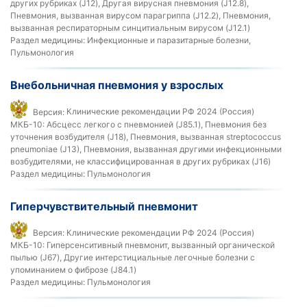
других рубриках (J12), Другая вирусная пневмония (J12.8),
Пневмония, вызванная вирусом парагриппа (J12.2), Пневмония,
вызванная респираторным синцитиальным вирусом (J12.1)
Раздел медицины:
Инфекционные и паразитарные болезни,
Пульмонология
Внебольничная пневмония у взрослых
Версия:
Клинические рекомендации РФ 2024 (Россия)
МКБ-10:
Абсцесс легкого с пневмонией (J85.1), Пневмония без
уточнения возбудителя (J18), Пневмония, вызванная streptococcus
pneumoniae (J13), Пневмония, вызванная другими инфекционными
возбудителями, не классифицированная в других рубриках (J16)
Раздел медицины:
Пульмонология
Гиперчувствительный пневмонит
Версия:
Клинические рекомендации РФ 2024 (Россия)
МКБ-10:
Гиперсенситивный пневмонит, вызванный органической
пылью (J67), Другие интерстициальные легочные болезни с
упоминанием о фиброзе (J84.1)
Раздел медицины:
Пульмонология