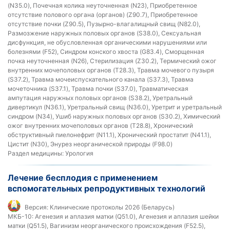
(N35.0), Почечная колика неуточненная (N23), Приобретенное
отсутствие полового органа (органов) (Z90.7), Приобретенное
отсутствие почки (Z90.5), Пузырно-влагалищный свищ (N82.0),
Размозжение наружных половых органов (S38.0), Сексуальная
дисфункция, не обусловленная органическими нарушениями или
болезнями (F52), Синдром конского хвоста (G83.4), Сморщенная
почка неуточненная (N26), Стерилизация (Z30.2), Термический ожог
внутренних мочеполовых органов (T28.3), Травма мочевого пузыря
(S37.2), Травма мочеиспускательного канала (S37.3), Травма
мочеточника (S37.1), Травма почки (S37.0), Травматическая
ампутация наружных половых органов (S38.2), Уретральный
дивертикул (N36.1), Уретральный свищ (N36.0), Уретрит и уретральный
синдром (N34), Ушиб наружных половых органов (S30.2), Химический
ожог внутренних мочеполовых органов (T28.8), Хронический
обструктивный пиелонефрит (N11.1), Хронический простатит (N41.1),
Цистит (N30), Энурез неорганической природы (F98.0)
Раздел медицины:
Урология
Лечение бесплодия с применением
вспомогательных репродуктивных технологий
Версия:
Клинические протоколы 2026 (Беларусь)
МКБ-10:
Агенезия и аплазия матки (Q51.0), Агенезия и аплазия шейки
матки (Q51.5), Вагинизм неорганического происхождения (F52.5),