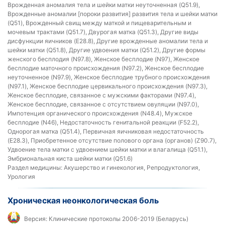
Врожденная аномалия тела и шейки матки неуточненная (Q51.9),
Врожденные аномалии [пороки развития] развития тела и шейки матки
(Q51), Врожденный свищ между маткой и пищеварительным и
мочевым трактами (Q51.7), Двурогая матка (Q51.3), Другие виды
дисфункции яичников (E28.8), Другие врожденные аномалии тела и
шейки матки (Q51.8), Другие удвоения матки (Q51.2), Другие формы
женского бесплодия (N97.8), Женское бесплодие (N97), Женское
бесплодие маточного происхождения (N97.2), Женское бесплодие
неуточненное (N97.9), Женское бесплодие трубного происхождения
(N97.1), Женское бесплодие цервикального происхождения (N97.3),
Женское бесплодие, связанное с мужскими факторами (N97.4),
Женское бесплодие, связанное с отсутствием овуляции (N97.0),
Импотенция органического происхождения (N48.4), Мужское
бесплодие (N46), Недостаточность генитальной реакции (F52.2),
Однорогая матка (Q51.4), Первичная яичниковая недостаточность
(E28.3), Приобретенное отсутствие полового органа (органов) (Z90.7),
Удвоение тела матки с удвоением шейки матки и влагалища (Q51.1),
Эмбриональная киста шейки матки (Q51.6)
Раздел медицины:
Акушерство и гинекология, Репродуктология,
Урология
Хроническая неонкологическая боль
Версия:
Клинические протоколы 2006-2019 (Беларусь)