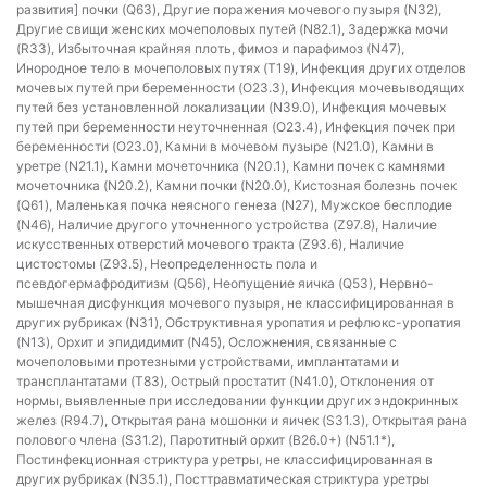
развития] почки (Q63), Другие поражения мочевого пузыря (N32),
Другие свищи женских мочеполовых путей (N82.1), Задержка мочи
(R33), Избыточная крайняя плоть, фимоз и парафимоз (N47),
Инородное тело в мочеполовых путях (T19), Инфекция других отделов
мочевых путей при беременности (O23.3), Инфекция мочевыводящих
путей без установленной локализации (N39.0), Инфекция мочевых
путей при беременности неуточненная (O23.4), Инфекция почек при
беременности (O23.0), Камни в мочевом пузыре (N21.0), Камни в
уретре (N21.1), Камни мочеточника (N20.1), Камни почек с камнями
мочеточника (N20.2), Камни почки (N20.0), Кистозная болезнь почек
(Q61), Маленькая почка неясного генеза (N27), Мужское бесплодие
(N46), Наличие другого уточненного устройства (Z97.8), Наличие
искусственных отверстий мочевого тракта (Z93.6), Наличие
цистостомы (Z93.5), Неопределенность пола и
псевдогермафродитизм (Q56), Неопущение яичка (Q53), Нервно-
мышечная дисфункция мочевого пузыря, не классифицированная в
других рубриках (N31), Обструктивная уропатия и рефлюкс-уропатия
(N13), Орхит и эпидидимит (N45), Осложнения, связанные с
мочеполовыми протезными устройствами, имплантатами и
трансплантатами (T83), Острый простатит (N41.0), Отклонения от
нормы, выявленные при исследовании функции других эндокринных
желез (R94.7), Открытая рана мошонки и яичек (S31.3), Открытая рана
полового члена (S31.2), Паротитный орхит (B26.0+) (N51.1*),
Постинфекционная стриктура уретры, не классифицированная в
других рубриках (N35.1), Посттравматическая стриктура уретры