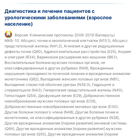
Диагностика и лечение пациентов с
урологическими заболеваниями (взрослое
население)
Версия:
Клинические протоколы 2006-2019 (Беларусь)
МКБ-10:
Абсцесс почки и околопочечной клетчатки (N15.1), Абсцесс
предстательной железы (N41.2), Агенезия и другие редукционные
дефекты почки (Q60), Адреногенитальные расстройства (E25), Анурия
и олигурия (R34), Варикозное расширение вен мошонки (I86.1),
Воспалительные болезни мужских половых органов, не
классифицированные в других рубриках (N49), Врожденные
нарушения проходимости почечной лоханки и врожденные аномалии
мочеточника (Q62), Выпадение женских половых органов (N81),
Выпадение слизистой оболочки уретры (N36.3), Гидроцеле и
сперматоцеле (N43), Гиперплазия предстательной железы (N40),
Гипоспадия (Q54), Дисфункция яичек (E29), Доброкачественное
новообразование мужских половых органов (D29),
Доброкачественные новообразования мочевых органов (D30),
Другие болезни полового члена (N48), Другие болезни почки и
мочеточника, не классифицированные в других рубриках (N28),
Другие врожденные аномалии [пороки развития] мочевой системы
(Q64), Другие врожденные аномалии [пороки развития] мужских
половых органов (Q55), Другие врожденные аномалии [пороки