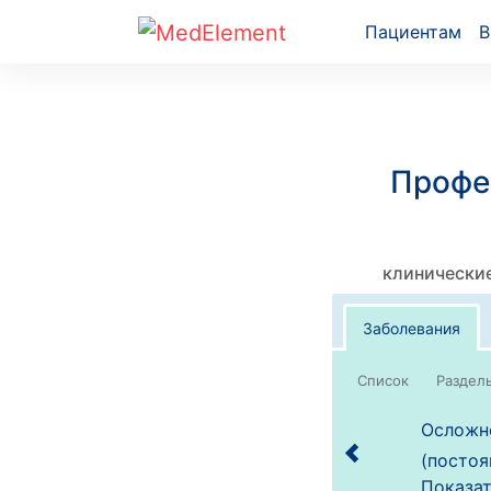
Пациентам
В
Профе
клинические
Заболевания
Список
Осложне
(постоя
Показат