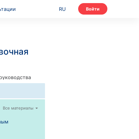
ьтации
RU
Войти
вочная
 руководства
Все материалы
вым