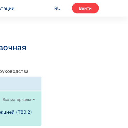
ьтации
RU
Войти
вочная
 руководства
Все материалы
кцией (T80.2)