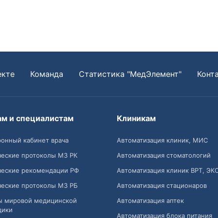
екте
Команда
Статистика "МедЭлемент"
Конт
ам и специалистам
Клиникам
онный кабинет врача
Автоматизация клиник, МИС
ческие протоколы МЗ РК
Автоматизация стоматологий
ческие рекомендации РФ
Автоматизация клиник ВРТ, ЭК
ческие протоколы МЗ РБ
Автоматизация стационаров
ы мировой медицинской
Автоматизация аптек
дики
Автоматизация блока питания