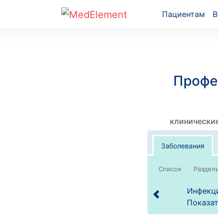
Пациентам
В
Профе
клинические
Заболевания
Список
Инфекци
Показат