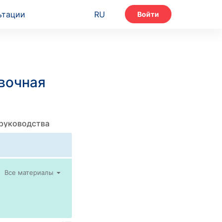
ьтации
RU
Войти
вочная
 руководства
Все материалы