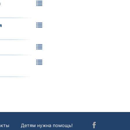
и
я
акты
Детям нужна помощь!