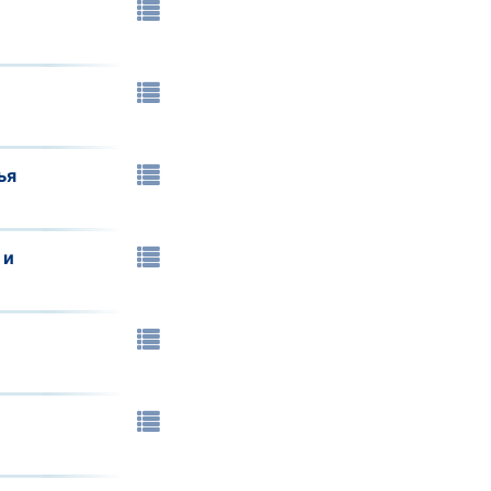
е
ья
 и