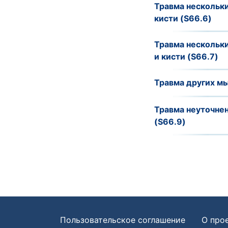
Травма нескольки
кисти (S66.6)
Травма нескольк
и кисти (S66.7)
Травма других мы
Травма неуточнен
(S66.9)
Пользовательское соглашение
О про