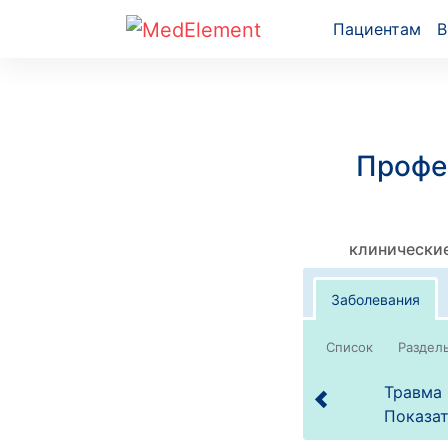
Пациентам
В
Профе
клинические
Заболевания
Список
Травма 
Показат