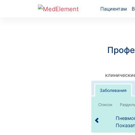
Пациентам
В
Профе
клинические
Заболевания
Список
Пневмом
Показат