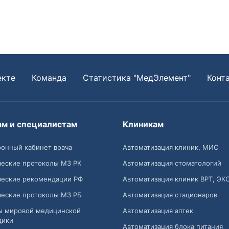
екте
Команда
Статистика "МедЭлемент"
Конт
ам и специалистам
Клиникам
онный кабинет врача
Автоматизация клиник, МИС
ческие протоколы МЗ РК
Автоматизация стоматологий
ческие рекомендации РФ
Автоматизация клиник ВРТ, ЭК
ческие протоколы МЗ РБ
Автоматизация стационаров
ы мировой медицинской
Автоматизация аптек
дики
Автоматизация блока питания