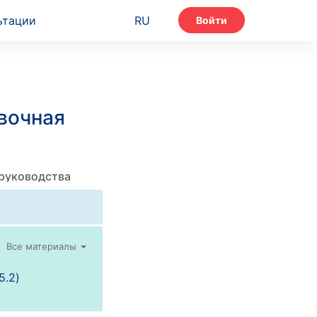
ьтации
RU
Войти
вочная
 руководства
Все материалы
5.2)