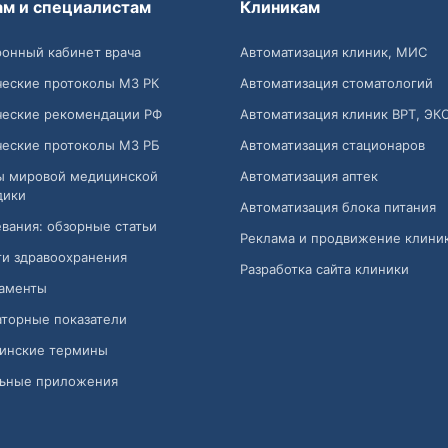
ам и специалистам
Клиникам
онный кабинет врача
Автоматизация клиник, МИС
ческие протоколы МЗ РК
Автоматизация стоматологий
ческие рекомендации РФ
Автоматизация клиник ВРТ, ЭК
ческие протоколы МЗ РБ
Автоматизация стационаров
ы мировой медицинской
Автоматизация аптек
дики
Автоматизация блока питания
вания: обзорные статьи
Реклама и продвижение клини
и здравоохранения
Разработка сайта клиники
аменты
торные показатели
инские термины
ьные приложения