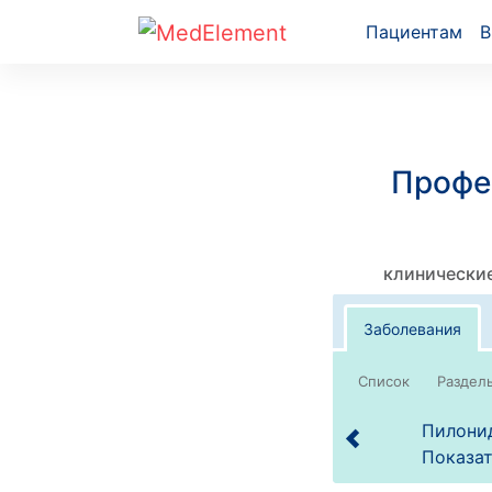
Пациентам
В
Профе
клинические
Заболевания
Список
Пилонид
Показат