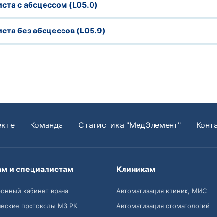
ста с абсцессом (L05.0)
ста без абсцессов (L05.9)
екте
Команда
Статистика "МедЭлемент"
Конт
ам и специалистам
Клиникам
онный кабинет врача
Автоматизация клиник, МИС
ческие протоколы МЗ РК
Автоматизация стоматологий