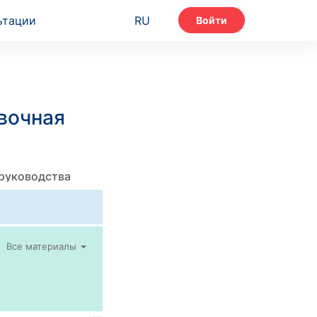
ьтации
RU
Войти
вочная
 руководства
Все материалы