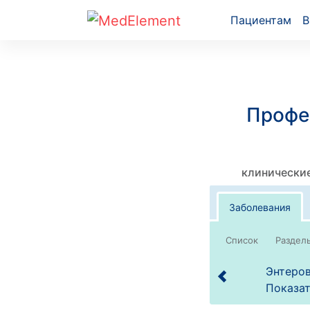
Пациентам
В
Профе
клинические
Заболевания
Список
Энтеров
Показат