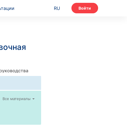
ьтации
RU
Войти
вочная
 руководства
Все материалы