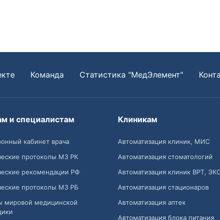
екте
Команда
Статистика "МедЭлемент"
Конт
ам и специалистам
Клиникам
онный кабинет врача
Автоматизация клиник, МИС
ческие протоколы МЗ РК
Автоматизация стоматологий
ческие рекомендации РФ
Автоматизация клиник ВРТ, ЭК
ческие протоколы МЗ РБ
Автоматизация стационаров
ы мировой медицинской
Автоматизация аптек
дики
Автоматизация блока питания