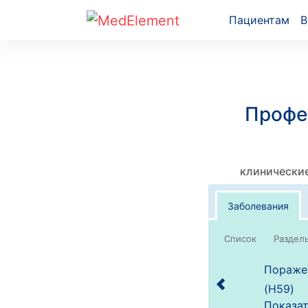
Пациентам
В
Профе
клинические
Заболевания
Список
Поражен
(H59)
Показат