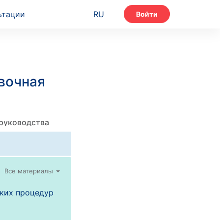
ьтации
RU
Войти
вочная
 руководства
Все материалы
ских процедур