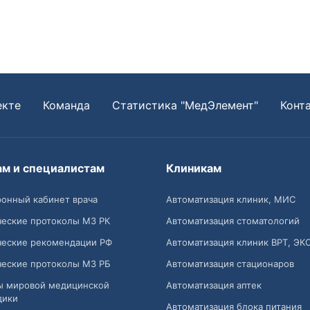
екте
Команда
Статистика "МедЭлемент"
Конт
ам и специалистам
Клиникам
онный кабинет врача
Автоматизация клиник, МИС
ческие протоколы МЗ РК
Автоматизация стоматологий
ческие рекомендации РФ
Автоматизация клиник ВРТ, ЭК
ческие протоколы МЗ РБ
Автоматизация стационаров
ы мировой медицинской
Автоматизация аптек
дики
Автоматизация блока питания