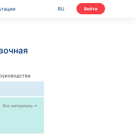
ьтации
RU
Войти
вочная
 руководства
Все материалы