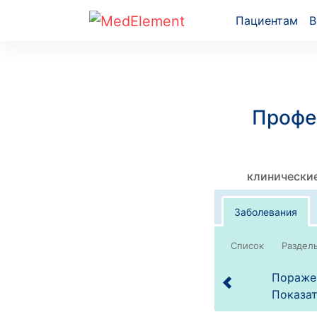
Пациентам
В
Профе
клинические
Заболевания
Список
Поражен
Показат