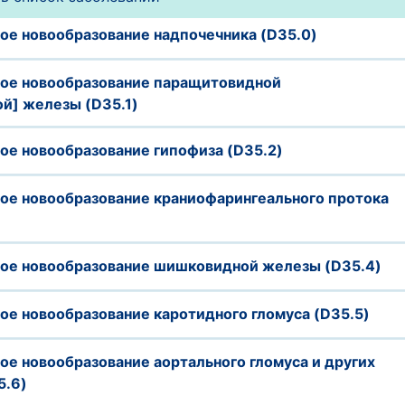
ое новообразование надпочечника (D35.0)
ое новообразование паращитовидной
й] железы (D35.1)
ое новообразование гипофиза (D35.2)
ое новообразование краниофарингеального протока
ое новообразование шишковидной железы (D35.4)
ое новообразование каротидного гломуса (D35.5)
е новообразование аортального гломуса и других
5.6)