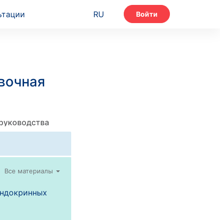
ьтации
RU
Войти
вочная
 руководства
Все материалы
эндокринных