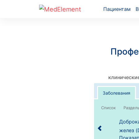
Пациентам
В
Профе
клинические
Заболевания
Список
Доброка
желез (
Показат