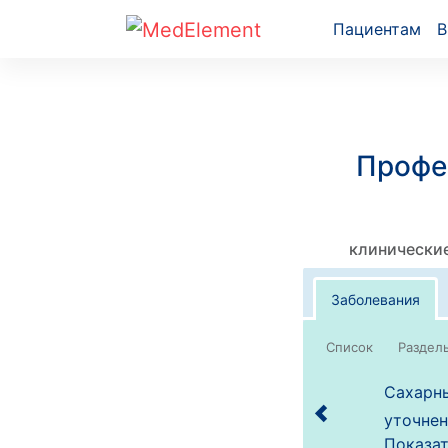
Пациентам
В
Профе
клинические
Заболевания
Список
Сахарны
уточнен
Показат