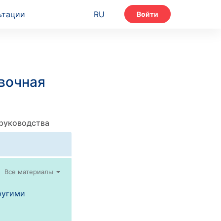
ьтации
RU
Войти
вочная
 руководства
Все материалы
ругими