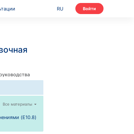
ьтации
RU
Войти
вочная
 руководства
Все материалы
ениями (E10.8)