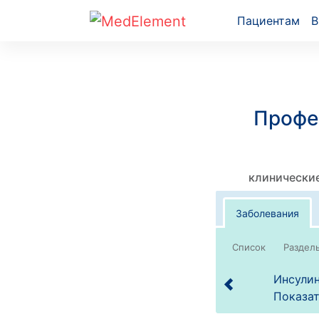
Пациентам
В
Профе
клинические
Заболевания
Список
Инсулин
Показат