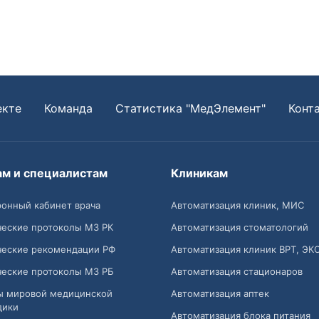
екте
Команда
Статистика "МедЭлемент"
Конт
ам и специалистам
Клиникам
онный кабинет врача
Автоматизация клиник, МИС
ческие протоколы МЗ РК
Автоматизация стоматологий
ческие рекомендации РФ
Автоматизация клиник ВРТ, ЭК
ческие протоколы МЗ РБ
Автоматизация стационаров
ы мировой медицинской
Автоматизация аптек
дики
Автоматизация блока питания