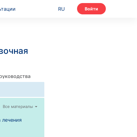
ьтации
RU
Войти
вочная
 руководства
Все материалы
 лечения