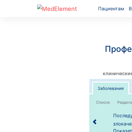
Пациентам
В
Профе
клинические
Заболевания
Список
Последу
злокаче
Показат