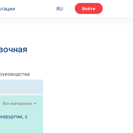
ьтации
RU
Войти
вочная
 руководства
Все материалы
хирургии, с