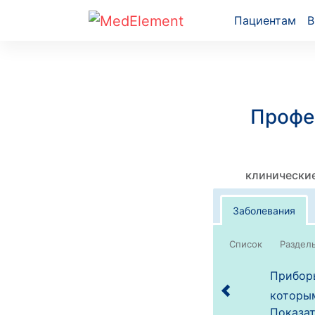
Пациентам
В
Профе
клинические
Заболевания
Список
Приборы
которым
Показат