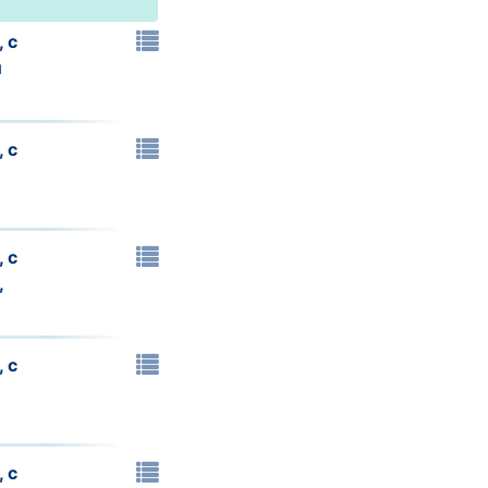
 с
и
 с
 с
,
 с
 с