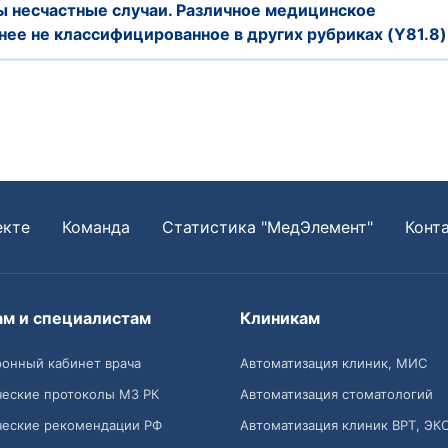
ы несчастные случаи. Различное медицинское
нее не классифицированное в других рубриках (Y81.8)
екте
Команда
Статистика "МедЭлемент"
Конт
ам и специалистам
Клиникам
онный кабинет врача
Автоматизация клиник, МИС
ческие протоколы МЗ РК
Автоматизация стоматологий
ческие рекомендации РФ
Автоматизация клиник ВРТ, ЭК