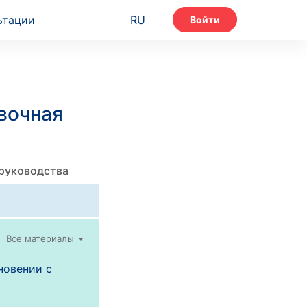
ьтации
RU
Войти
вочная
 руководства
Все материалы
новении с