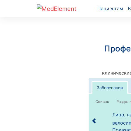
Пациентам
В
Профе
клинические
Заболевания
Список
Лицо, н
велосип
Показат