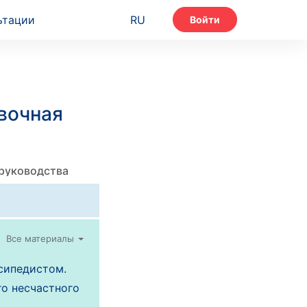
ьтации
RU
Войти
вочная
 руководства
Все материалы
сипедистом.
о несчастного