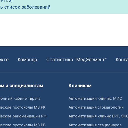
V11.5)
ь список заболеваний
екте
Команда
Статистика "МедЭлемент"
Конт
ам и специалистам
Клиникам
онный кабинет врача
Автоматизация клиник, МИС
ческие протоколы МЗ РК
Автоматизация стоматологий
ческие рекомендации РФ
Автоматизация клиник ВРТ, ЭК
ческие протоколы МЗ РБ
Автоматизация стационаров