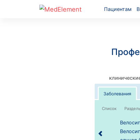
Пациентам
В
Профе
клинические
Заболевания
Список
Велосип
Велосип