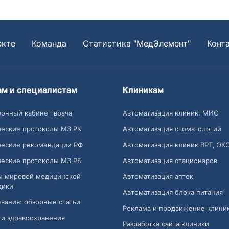
екте
Команда
Статистика "МедЭлемент"
Конт
ам и специалистам
Клиникам
онный кабинет врача
Автоматизация клиник, МИС
ческие протоколы МЗ РК
Автоматизация стоматологий
ческие рекомендации РФ
Автоматизация клиник ВРТ, ЭК
ческие протоколы МЗ РБ
Автоматизация стационаров
ы мировой медицинской
Автоматизация аптек
дики
Автоматизация блока питания
вания: обзорные статьи
Реклама и продвижение клини
и здравоохранения
Разработка сайта клиники