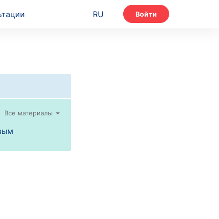
ьтации
RU
Войти
Все материалы
вым