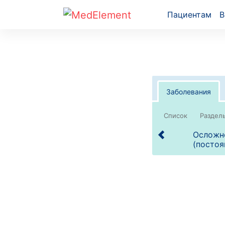
Пациентам
В
Заболевания
Список
Осложне
(постоя