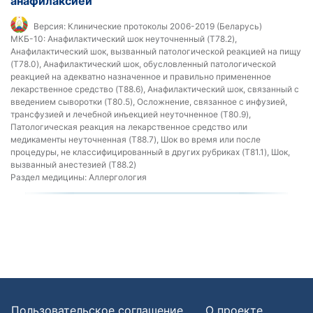
анафилаксией
Версия:
Клинические протоколы 2006-2019 (Беларусь)
МКБ-10:
Анафилактический шок неуточненный (T78.2),
Анафилактический шок, вызванный патологической реакцией на пищу
(T78.0), Анафилактический шок, обусловленный патологической
реакцией на адекватно назначенное и правильно примененное
лекарственное средство (T88.6), Анафилактический шок, связанный с
введением сыворотки (T80.5), Осложнение, связанное с инфузией,
трансфузией и лечебной инъекцией неуточненное (T80.9),
Патологическая реакция на лекарственное средство или
медикаменты неуточненная (T88.7), Шок во время или после
процедуры, не классифицированный в других рубриках (T81.1), Шок,
вызванный анестезией (T88.2)
Раздел медицины:
Аллергология
Пользовательское соглашение
О проекте